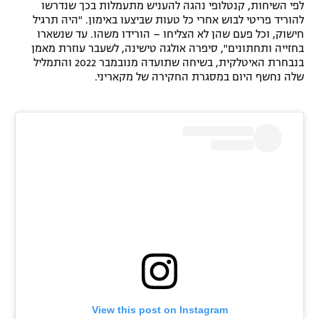
לפי השיחות, קנטלופי נהגה להעניש מתעמלות בכך שנדרשו
רשיון להקרנה פומבית לבית עסק
להוריד פריטי לבוש אחרי כל טעות שביצעו באימון. "היה תרגיל
חישוק, וכל פעם שהן לא הצליחו – הורידו משהו. עד שנשארו
בחזייה ותחתונים", סיפרה אולגה טישינה, לשעבר עוזרת מאמן
הצטרפות לחבילת הערוצים
בנבחרת האיטלקית, בשיחה שתועדה מנובמבר 2022 והתמליל
שלה נחשף היום במסגרת החקירה של מקאריני.
לוח דרושים – ג'ובנט
תגיות
המגזין
View this post on Instagram