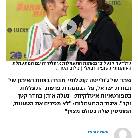
כדורסל נשים
נבחרת ישראל
יורוליג
ליגה ספרדית
טניס
VOD
מכבי תל אביב
מכבי חיפה
יורוקאפ
ליגה איטלקית
כדוריד
הפועל חולון
בית"ר ירושלים
רץ ברשת
ליגה צרפתית
כדורעף
הפועל ירושלים
מכבי תל אביב
ליגה הולנדית
שחייה
תוצאות
ג'ולייטה קנטלופי מאמנת התעמלות איטלקייה עם המתעמלת
דני אבדיה
הפועל תל אביב
האומנותית סופיה רפאלי
|
צילום מסך, .
ליגה טורקית
ג'ודו
שמה של ג'ולייטה קנטלופי, חברה בצוות האימון של
הפועל חיפה
לוח שידורים
נבחרת ישראל, עלה במסגרת פרשת התעללות
ליגה סינית
אגרוף
בספורטאיות איטלקיות: "נעלה אותן בחדר קטן
הפועל באר שבע
ליגה ברזילאית
וקר". איגוד ההתעמלות: "לא מכירים את הטענות,
ברחבה
ספורט אולימפי
המוניטין שלה בעולם מצוין"
מכבי נתניה
ליגות נוספות
UFC
"מעל הליגה" – פודקאסט
בני יהודה
סאשה ורגס
היאבקות WWE