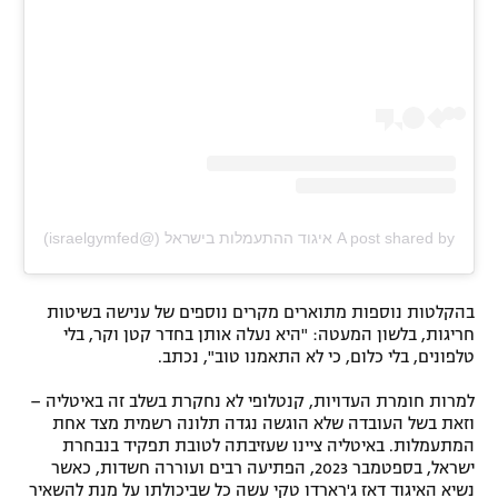
A post shared by איגוד ההתעמלות בישראל (@israelgymfed)
בהקלטות נוספות מתוארים מקרים נוספים של ענישה בשיטות
חריגות, בלשון המעטה: "היא נעלה אותן בחדר קטן וקר, בלי
טלפונים, בלי כלום, כי לא התאמנו טוב", נכתב.
למרות חומרת העדויות, קנטלופי לא נחקרת בשלב זה באיטליה –
וזאת בשל העובדה שלא הוגשה נגדה תלונה רשמית מצד אחת
המתעמלות. באיטליה ציינו שעזיבתה לטובת תפקיד בנבחרת
ישראל, בספטמבר 2023, הפתיעה רבים ועוררה חשדות, כאשר
נשיא האיגוד דאז ג'רארדו טקי עשה כל שביכולתו על מנת להשאיר