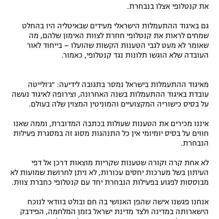
את קנטלופי אצלו בנבחרת.
גם באיגוד ההתעמלות הישראלי מעידים שבאיטליה היו בהחלט
שמחים לראות את קנטלופי חוזרת לצוות האימון שלהם, מה
שאומר לא מעט לגבי הטענות הקשות שהועלו – בייחוד לאור
העובדה שלא הוגשו תלונות נגד קנטלופי, כאמור.
מאיגוד ההתעמלות בישראל נמסר בתגובה לידיעה: "ג'ולייטה
עובדת באיגוד ההתעמלות בשנה האחרונה, וצירופה לאיגוד נעשה
על בסיס כישוריה המקצועיים והמוניטין המצוין שלה בעולם.
איננו מכירים את הטענות שעולות בכתבה המדוברת, וממה שאנו
חווים על בסיס יומיומי אין כל התנהגות מסוג זה במסגרת פעילות
הנבחרת.
לא אחת קרה וקורה שטענות שקריות מוצאות דרכן אל דפי
העיתון בשל מערכות יחסים עכורות, לא ניתן לחרושת שמועות לא
מבוססות לפגוע בפעילות הנבחרת יחד עם קנטלופי כחברת צוות.
אנחנו פגשנו אישה שהפן האנושי בה חם ובולט בוודאי לנוכח
הישארותה במדינה ולצד מדינת ישראל בזמן המלחמה, הפידבק