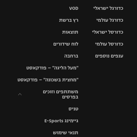
כדורגל ישראלי
VOD
כדורגל עולמי
רץ ברשת
ליגת העל
כדורסל ישראלי
תוצאות
ליגת
ליגה לאומית
האלופות
כדורסל עולמי
לוח שידורים
ליגת ווינר
סל
גביע הטוטו
ענפים נוספים
ברחבה
ליגה
NBA
אירופית
"מעל הליגה" – פודקאסט
ליגה לאומית
ליגיונרים
טניס
יורוליג
ליגה אנגלית
"מחצית בשכונה" – פודקאסט
כדורסל נשים
גביע המדינה
כדוריד
יורוקאפ
ליגה גרמנית
משתתפים וזוכים
בפרסים
מכבי תל
נבחרת
כדורעף
אביב
ישראל
ליגה
טניס
ספרדית
תקנון משתתפים
שחייה
הפועל חולון
מכבי חיפה
וזוכים בפרסים
גיימינג E-Sports
ליגה
איטלקית
ג'ודו
הפועל
בית"ר
תנאי שימוש
תקנון עבור פעילות