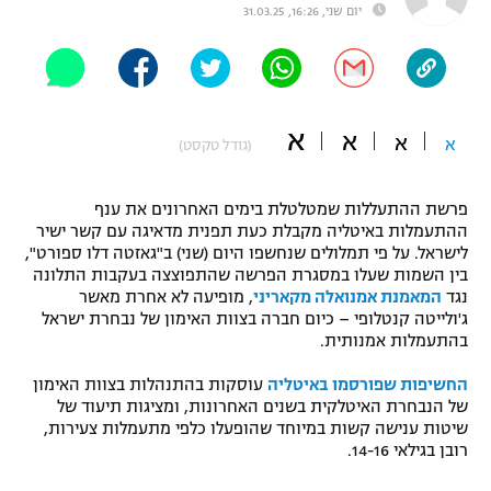
יום שני, 16:26, 31.03.25
"מחצית בשכונה" – פודקאסט
אופניים
ספורט מוטורי
משתתפים וזוכים בפרסים
א
א
א
א
(גודל טקסט)
כדורמים
תקנון משתתפים וזוכים בפרסים
טניס
פוטבול אמריקאי NFL
פרשת ההתעללות שמטלטלת בימים האחרונים את ענף
תקנון עבור פעילות אלקטרה
ההתעמלות באיטליה מקבלת כעת תפנית מדאיגה עם קשר ישיר
גיימינג E-Sports
לישראל. על פי תמלולים שנחשפו היום (שני) ב"גאזטה דלו ספורט",
בייסבול MLB
תקנון עבור פעילות ספורט 1 – "מרלן"
בין השמות שעלו במסגרת הפרשה שהתפוצצה בעקבות התלונה
נגד
המאמנת אמנואלה מקאריני
, מופיעה לא אחרת מאשר
ספורט אתגרי ואקסטרים
ג'ולייטה קנטלופי – כיום חברה בצוות האימון של נבחרת ישראל
תנאי שימוש
בהתעמלות אמנותית.
אומנויות לחימה
החשיפות שפורסמו באיטליה
עוסקות בהתנהלות בצוות האימון
מדיניות פרטיות
של הנבחרת האיטלקית בשנים האחרונות, ומציגות תיעוד של
גיימינג E-Sports
שיטות ענישה קשות במיוחד שהופעלו כלפי מתעמלות צעירות,
רובן בגילאי 14-16.
תקנון פעילות ספורט 1