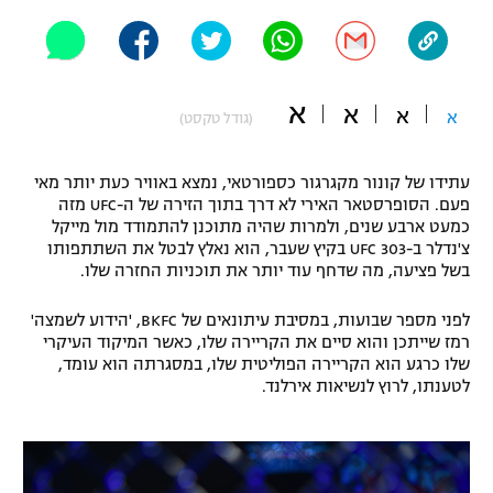
"מחצית בשכונה" – פודקאסט
אופניים
ספורט מוטורי
משתתפים וזוכים בפרסים
א
א
א
א
(גודל טקסט)
כדורמים
תקנון משתתפים וזוכים בפרסים
טניס
עתידו של קונור מקגרגור כספורטאי, נמצא באוויר כעת יותר מאי
פוטבול אמריקאי NFL
פעם. הסופרסטאר האירי לא דרך בתוך הזירה של ה-UFC מזה
תקנון עבור פעילות אלקטרה
כמעט ארבע שנים, ולמרות שהיה מתוכנן להתמודד מול מייקל
צ'נדלר ב-UFC 303 בקיץ שעבר, הוא נאלץ לבטל את השתתפותו
גיימינג E-Sports
בייסבול MLB
בשל פציעה, מה שדחף עוד יותר את תוכניות החזרה שלו.
תקנון עבור פעילות ספורט 1 – "מרלן"
ספורט אתגרי ואקסטרים
לפני מספר שבועות, במסיבת עיתונאים של BKFC, 'הידוע לשמצה'
תנאי שימוש
רמז שייתכן והוא סיים את הקריירה שלו, כאשר המיקוד העיקרי
אומנויות לחימה
שלו כרגע הוא הקריירה הפוליטית שלו, במסגרתה הוא עומד,
לטענתו, לרוץ לנשיאות אירלנד.
מדיניות פרטיות
גיימינג E-Sports
תקנון פעילות ספורט 1