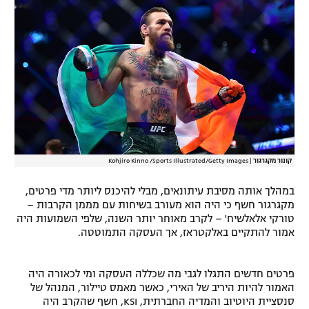
רשיון להקרנה פומבית לבית עסק
הצטרפות לחבילת הערוצים
לוח דרושים – ג'ובנט
תגיות
המגזין
קונור מקגרגור
|
Kohjiro Kinno /Sports Illustrated/Getty Images
במהלך אותה מסיבת עיתונאים, מבלי להיכנס ליותר מדי פרטים,
מקגרגור חשף כי היה הוא מעורב בשיחות עם מממן הקרבות –
טורקי אלאלשיח' – לקרב מאוחר יותר השנה, שלפי השמועות היה
אמור להתקיים באלקטראז, אך העסקה התמוטטה.
פרטים חדשים התגלו לגבי מה שכללה העסקה ומי לכאורה היה
האמור להיות היריב של האירי, כאשר מאמס טיילור, המנהל של
סנסציית היוטיוב והמדיה החברתית, KSI, חשף שהקרב היה