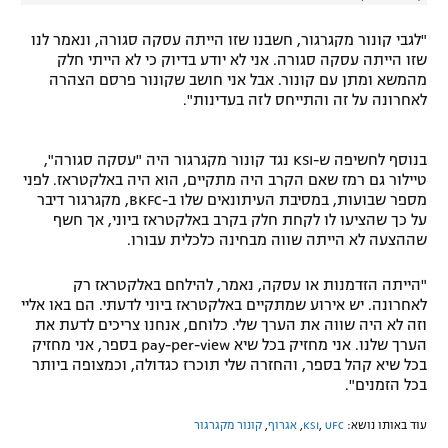
"לגבי קונור מקגרגור, חשבנו שזו הייתה עסקה סגורה, ונאמר לנו
שזו הייתה עסקה סגורה. אני לא יודע בדיוק כי לא הייתי חלק
מהמשא ומתן עם קונור. אבל אני חושב שקונור פרסם הצהרה
לאחרונה על זה והתייחס לזה בעדינות".
בנוסף לחשיפה ש-KSI נגד קונור מקגרגור היה "עסקה סגורה",
טיילור גם רמז שאם הקרב היה מתקיים, הוא היה באלקטראז. לפני
מספר שבועות, במסיבת העיתונאים שלו ב-BKFC, מקגרגור דיבר
על כך שהציעו לו לקחת חלק בקרב באלקטראז ביוני, אך חשף
שההצעה לא הייתה שווה מבחינה כלכלית עבורו.
"הייתה הזדמנות או עסקה, נאמר, להילחם באלקטראז רק
לאחרונה. יש אירוע שמתקיים באלקטראז ביוני לדעתי. הם באו אליי
וזה לא היה שווה את הערך שלי. כלוחם, אנחנו צריכים לדעת את
הערך שלנו. אני מחזיק בכל שיא pay-per-view בספר, אני מחזיק
בכל שיא קהל בספר, והחזרה שלי תוכרז כגדולה, וכמצופה ביותר
בכל הזמנים".
עוד באותו נושא:
UFC
,
KSI
,
אגרוף
,
קונור מקגרגור