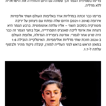
פרימו בשמינית הגמר וכך עשתה גם היום והותירה את הישראלית
ללא מדליה.
רשיון להקרנה פומבית לבית עסק
פרימו כבר זכתה במדליות ארד באליפות העולם ושתי אליפויות
הצטרפות לחבילת הערוצים
אירופה (2018 ו-2021) והיום שלה נפתח עם ניצחון על יריבה
מטורקיה בסיבוב השני – אליו עלתה אוטומטית. ברבע הגמר היא
לוח דרושים – ג'ובנט
ניצחה את איומי לייבה סאנצ'ס הספרדייה, אבל בחצי הגמר זה כבר
היה סרט אחר לגמרי: אודטה ג'ופרידה הגדולה, אלופת העולם
ב-2024 וזוכת שתי מדליות אולימפיות. האיטלקייה הובילה 1:6
תגיות
במאזן הראש בראש לפני העלייה למזרן, קיבלה ניקוד מהיר ולבסוף
עלתה ל-1:7.
המגזין