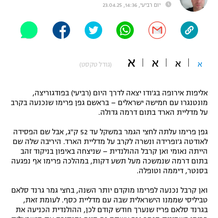
יום רביעי, 14:36, 23.04.25
"מחצית בשכונה" – פודקאסט
אופניים
ספורט מוטורי
משתתפים וזוכים בפרסים
א
א
א
א
(גודל טקסט)
כדורמים
תקנון משתתפים וזוכים בפרסים
טניס
פוטבול אמריקאי NFL
אליפות אירופה בג'ודו יצאה לדרך היום (רביעי) בפודגוריצה,
תקנון עבור פעילות אלקטרה
מונטנגרו עם חמישה ישראלים – בראשם גפן פרימו שנכנעה בקרב
גיימינג E-Sports
על מדליית הארד בתום דרמה גדולה.
בייסבול MLB
תקנון עבור פעילות ספורט 1 – "מרלן"
גפן פרימו עלתה לחצי הגמר במשקל עד 52 ק"ג, אבל שם הפסידה
ספורט אתגרי ואקסטרים
לאודטה ג'ופרידה ונשרה לקרב על מדליית הארד. היריבה שלה שם
תנאי שימוש
הייתה נאומי ואן קרבל ההולנדית – שניצחה באיפון בניקוד זהב
אומנויות לחימה
בתום דרמה שנמשכה מעל תשע דקות, במהלכה פרימו אף נפגעה
בסנטר, דיממה וטופלה.
מדיניות פרטיות
גיימינג E-Sports
ואן קרבל נכנעה לפרימו מוקדם יותר השנה, בחצי גמר גרנד סלאם
טביליסי שממנו הישראלית שבה עם מדליית כסף. לעומת זאת,
תקנון פעילות ספורט 1
בגרנד סלאם פריז שנערך חודש קודם לכן, ההולנדית הכניעה את