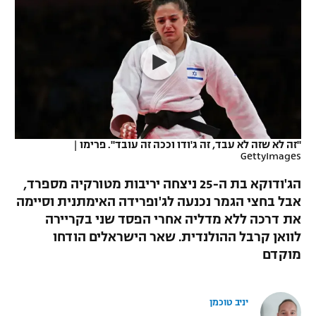
כדורסל נשים
נבחרת ישראל
יורוליג
ליגה ספרדית
טניס
VOD
מכבי תל אביב
מכבי חיפה
יורוקאפ
ליגה איטלקית
כדוריד
הפועל חולון
בית"ר ירושלים
רץ ברשת
ליגה צרפתית
כדורעף
הפועל ירושלים
מכבי תל אביב
ליגה הולנדית
שחייה
תוצאות
"זה לא שזה לא עבד, זה ג'ודו וככה זה עובד". פרימו
|
דני אבדיה
הפועל תל אביב
GettyImages
ליגה טורקית
ג'ודו
הג'ודוקא בת ה-25 ניצחה יריבות מטורקיה מספרד,
הפועל חיפה
לוח שידורים
אבל בחצי הגמר נכנעה לג'ופרידה האימתנית וסיימה
ליגה סינית
אגרוף
את דרכה ללא מדליה אחרי הפסד שני בקריירה
הפועל באר שבע
ליגה ברזילאית
לוואן קרבל ההולנדית. שאר הישראלים הודחו
ברחבה
ספורט אולימפי
מוקדם
מכבי נתניה
ליגות נוספות
UFC
"מעל הליגה" – פודקאסט
בני יהודה
יניב טוכמן
היאבקות WWE