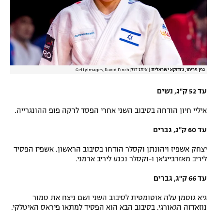
גפן פרימו, ג'ודוקא ישראלית
|
אימג'בנק GettyImages, David Finch
עד 52 ק"ג, נשים
איליי חיון הודחה בסיבוב השני אחרי הפסד לרקה פופ ההונגרייה.
עד 60 ק"ג, גברים
יצחק אשפיז ויהונתן וקסלר הודחו בסיבוב הראשון. אשפיז הפסיד
ליריב מאזרבייג'אן ו-וקסלר נכנע ליריב ארמני.
עד 66 ק"ג, גברים
גיא גוטמן עלה אוטומטית לסיבוב השני ושם ניצח את טמור
נוזאדזה הגאורגי. בסיבוב הבא הוא הפסיד למתאו פיראס האיטלקי.