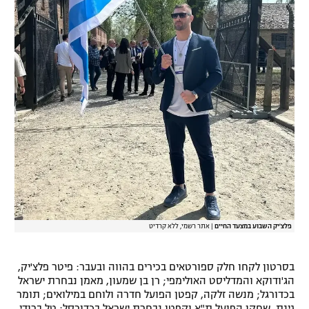
רשיון להקרנה פומבית לבית עסק
הצטרפות לחבילת הערוצים
לוח דרושים – ג'ובנט
תגיות
המגזין
פלצ'יק השבוע במצעד החיים
|
אתר רשמי, ללא קרדיט
בסרטון לקחו חלק ספורטאים בכירים בהווה ובעבר: פיטר פלצ'יק,
הג'ודוקא והמדליסט האולימפי; רן בן שמעון, מאמן נבחרת ישראל
בכדורגל; מנשה זלקה, קפטן הפועל חדרה ולוחם במילואים; תומר
גינת, שחקן הפועל ת"א וקפטן נבחרת ישראל בכדורסל; טל ברודי,