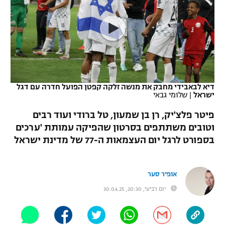
כדורסל נשים
נבחרת ישראל
יורוליג
ליגה ספרדית
טניס
VOD
מכבי תל אביב
מכבי חיפה
יורוקאפ
ליגה איטלקית
כדוריד
הפועל חולון
בית"ר ירושלים
רץ ברשת
ליגה צרפתית
כדורעף
הפועל ירושלים
מכבי תל אביב
דיא לבאבידי מחבק את מנשה זלקה קפטן הפועל חדרה עם דגל
ישראל
|
שלומי גבאי
ליגה הולנדית
שחייה
תוצאות
דני אבדיה
הפועל תל אביב
פיטר פלצ'יק, רן בן שמעון, טל ברודי ועוד רבים
ליגה טורקית
ג'ודו
וטובים משתתפים בסרטון שהפיקה עמותת 'ערכים
הפועל חיפה
לוח שידורים
בספורט לרגל יום העצמאות ה-77 של מדינת ישראל
ליגה סינית
אגרוף
הפועל באר שבע
ליגה ברזילאית
ברחבה
ספורט אולימפי
אופיר סער
מכבי נתניה
יום רביעי, 20:30, 30.04.25
ליגות נוספות
UFC
"מעל הליגה" – פודקאסט
בני יהודה
היאבקות WWE