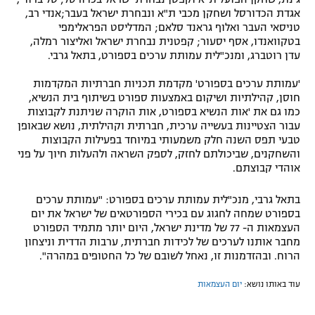
אגדת הכדורסל ושחקן מכבי ת"א ונבחרת ישראל בעבר;אנדי רב,
טניסאי העבר ואלוף גראנד סלאם; המדליסט הפראלימפי
בטקוואנדו, אסף יסעור; קפטנית נבחרת ישראל ואליצור רמלה,
עדן רוטברג, ומנכ"לית עמותת ערכים בספורט, בתאל גרבי.
'עמותת ערכים בספורט' מקדמת תכניות חברתיות המקדמות
חוסן, קהילתיות ושיקום באמצעות ספורט בשיתוף בית הנשיא,
כמו גם את 'אות הנשיא בספורט, אות הוקרה שניתנת לקבוצות
עבור הצטיינות בעשייה ערכית, חברתית וקהילתית, נושא שבאופן
טבעי תפס השנה חלק משמעותי במיוחד בפעילות הקבוצות
והשחקנים, שביכולתם לחזק, לספק השראה ולהעלות חיוך על פני
אוהדי קבוצתם.
בתאל גרבי, מנכ"לית עמותת ערכים בספורט: "עמותת ערכים
בספורט שמחה לחגוג עם בכירי הספורטאים של ישראל את יום
העצמאות ה- 77 של מדינת ישראל, היום יותר מתמיד הספורט
מחבר אותנו לערכים של לכידות חברתית, ערבות הדדית וניצחון
הרוח. ובהזדמנות זו, נאחל לשובם של כל החטופים במהרה".
עוד באותו נושא:
יום העצמאות