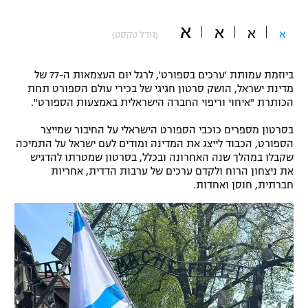
"מחצית בשכונה" – פודקאסט
א
אופניים
א
א
א
(גודל טקסט)
ספורט מוטורי
משתתפים וזוכים בפרסים
ביוזמת עמותת 'ערכים בספורט', לרגל יום העצמאות ה-77 של
מדינת ישראל, הושק סרטון חגיגי של בכירי עולם הספורט תחת
כדורמים
הכותרת "איחוי וריפוי החברה הישראלית באמצעות הספורט".
תקנון משתתפים וזוכים בפרסים
טניס
פוטבול אמריקאי NFL
בסרטון מספרים כוכבי הספורט הישראלי על החיבור שמייצר
תקנון עבור פעילות אלקטרה
הספורט, הכבוד לייצג את המדינה ומודים לעם ישראל על התמיכה
גיימינג E-Sports
שקבלו במהלך שנה האחרונה ובכלל, בסרטון שמטרתו להדגיש
בייסבול MLB
תקנון עבור פעילות ספורט 1 – "מרלן"
את ניצחון הרוח ולקדם ערכים של ערבות הדדית, אחריות
חברתית, חוסן ואחדות.
ספורט אתגרי ואקסטרים
תנאי שימוש
אומנויות לחימה
מדיניות פרטיות
גיימינג E-Sports
תקנון פעילות ספורט 1