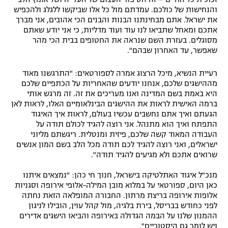
והנחישות של כולכם. עמדתם מול כל אלו שביקשו ללגלג ולהכפיש
את ישראל. אתם מבחינתנו הבנות והבנים הכי אהובים, אני מברך
אתכם ומאחל שתביאו לנו עוד ועוד מדליות, כי אני יודע שאתם
מסוגלים. בעזרת השם שנראה את החטופים בבית הכי מהר
שאפשר, עד האחרון שבהם".
רעיית הנשיא, מיכל הרצוג אמרה לספורטאים: "התרגשנו מאוד
מההישגים שלכם, אנחנו יודעים שהאחריות על הכתפיים שלכם
היא באמת בשם המדינה ואנו מעריכים את זה. זה מרגש אותי
ברמה האישית לראות את ההישגים הבינלאומיים האלו, לראות לאן
הגעתם ואיך אתם נחשבים עכשיו בעולם, לראות איך האיגוד
התפתח ואיך הוא מתנהל. אני רוצה להגיד לכולם תודה על
העבודה המאוד קשה שלכם, פיזית ומנטלית. ריגשתם מליוני
ישראלים, ואני רוצה להגיד לכם תודה מכל הלב בשם המון אנשים
שרואים אתכם ולא מגיעים להגיד תודה".
מנכ"ל איגוד האתלטיקה בישראל, חנוך חי כהן: "נמצאים איתנו
כאן היום, ספורטאי על במלוא מובן המילה-אלופי אירופה וסגניות
אלופות אירופה בריצת מרתון. החבורה המופלאה הזאת נחתה
לפני כחודש בבריסל, בירת בלגיה, מול קהל עוין, הובילו לניגון
ההמנון שלנו על הבמה הגדולה באירופה והביאו הישגים אדירים
ויש לומר גם היסטוריים".