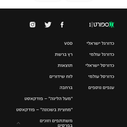
כדורגל ישראלי
VOD
כדורגל עולמי
רץ ברשת
ליגת העל
כדורסל ישראלי
תוצאות
ליגת
ליגה לאומית
האלופות
כדורסל עולמי
לוח שידורים
ליגת ווינר
סל
גביע הטוטו
ענפים נוספים
ברחבה
ליגה
NBA
אירופית
"מעל הליגה" – פודקאסט
ליגה לאומית
ליגיונרים
טניס
יורוליג
ליגה אנגלית
"מחצית בשכונה" – פודקאסט
כדורסל נשים
גביע המדינה
כדוריד
יורוקאפ
ליגה גרמנית
משתתפים וזוכים
בפרסים
מכבי תל
נבחרת