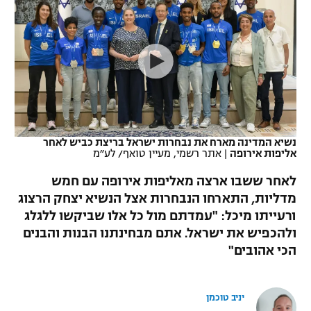
כדורסל נשים
נבחרת ישראל
יורוליג
ליגה ספרדית
טניס
VOD
מכבי תל אביב
מכבי חיפה
יורוקאפ
ליגה איטלקית
כדוריד
הפועל חולון
בית"ר ירושלים
רץ ברשת
ליגה צרפתית
כדורעף
הפועל ירושלים
מכבי תל אביב
ליגה הולנדית
שחייה
תוצאות
נשיא המדינה מארח את נבחרות ישראל בריצת כביש לאחר
דני אבדיה
הפועל תל אביב
אליפות אירופה
|
אתר רשמי, מעיין טואף/ לע״מ
ליגה טורקית
ג'ודו
לאחר ששבו ארצה מאליפות אירופה עם חמש
הפועל חיפה
לוח שידורים
מדליות, התארחו הנבחרות אצל הנשיא יצחק הרצוג
ליגה סינית
אגרוף
ורעייתו מיכל: "עמדתם מול כל אלו שביקשו ללגלג
הפועל באר שבע
ליגה ברזילאית
ולהכפיש את ישראל. אתם מבחינתנו הבנות והבנים
ברחבה
ספורט אולימפי
הכי אהובים"
מכבי נתניה
ליגות נוספות
UFC
"מעל הליגה" – פודקאסט
בני יהודה
יניב טוכמן
היאבקות WWE