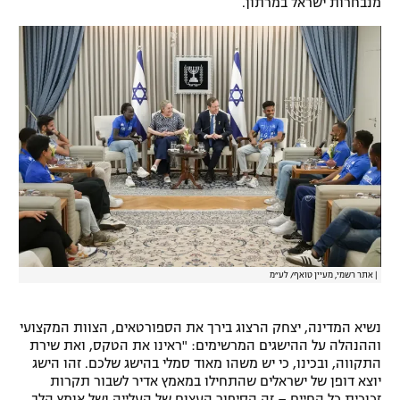
מנבחרות ישראל במרתון.
רשיון להקרנה פומבית לבית עסק
הצטרפות לחבילת הערוצים
לוח דרושים – ג'ובנט
תגיות
המגזין
|
אתר רשמי, מעיין טואף/ לע״מ
נשיא המדינה, יצחק הרצוג בירך את הספורטאים, הצוות המקצועי
וההנהלה על ההישגים המרשימים: "ראינו את הטקס, ואת שירת
התקווה, ובכינו, כי יש משהו מאוד סמלי בהישג שלכם. זהו הישג
יוצא דופן של ישראלים שהתחילו במאמץ אדיר לשבור תקרות
זכוכית כל החיים – זה הסיפור העצום של העלייה ושל אומץ הלב