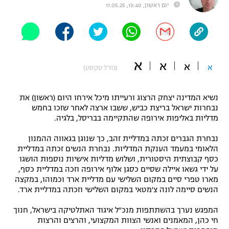
יום ראשון, 13:40, 11.05.25
"מחצית בשכונה" – פודקאסט
אופניים
ספורט מוטורי
משתתפים וזוכים בפרסים
א
א
א
א
(גודל טקסט)
כדורמים
תקנון משתתפים וזוכים בפרסים
טניס
פוטבול אמריקאי NFL
נשיא המדינה יצחק הרצוג ורעייתו מיכל אירחו היום (ראשון) את
תקנון עבור פעילות אלקטרה
נבחרות ישראל בריצת כביש, ששבו ארצה לאחר שזכו בחמש
גיימינג E-Sports
מדליות באליפות אירופה שהתקיימה בבריסל, בלגיה.
בייסבול MLB
תקנון עבור פעילות ספורט 1 – "מרלן"
נבחרת הגברים זכתה במדליית זהב, כך שנוגן בגאווה ההמנון
ספורט אתגרי ואקסטרים
הלאומי במעמד הענקת המדליות. נבחרת הנשים זכתה במדליית
תנאי שימוש
כסף קבוצתית היסטורית, ושלוש מדליות אישיות נוספות הושגו
אומנויות לחימה
על ידי גשאו איילה שסיים כסגן אלוף אירופה וזכה במדליית כסף,
מארו טפרי סיים במקום השלישי עם מדליית ארד וכמוהו, במקצה
מדיניות פרטיות
הנשים סיימה לונה צ'מטאי במקום השלישי וזכתה במדליית ארד.
גיימינג E-Sports
המפגש נערך בהשתתפות מנכ"ל איגוד האתלטיקה בישראל, חנוך
תקנון פעילות ספורט 1
חי כהן, המאמנים ואנשי הצוות המקצועי, והרצים והרצות