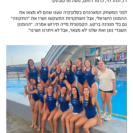
רז, תהל לוי, כרמל רחום, נועה מרקובסקי.
רשיון להקרנה פומבית לבית עסק
לפני המשחק המארגנים בסלובקיה טענו שהם לא מצאו את
ההמנון הישראלי, אבל השחקניות התעקשו ושרו את "התקווה"
הצטרפות לחבילת הערוצים
גם בלי מנגינה ברקע. הקפטנית מייה תירוש אמרה: "ההמנון
השבדי נוגן ואת שלנו 'לא מצאו', אבל לא ויתרנו ושרנו".
לוח דרושים – ג'ובנט
תגיות
המגזין