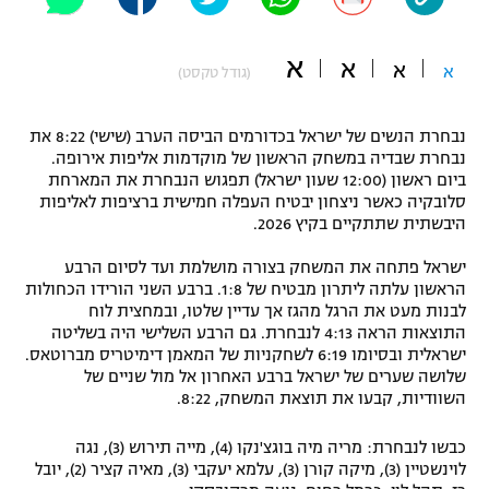
"מחצית בשכונה" – פודקאסט
אופניים
א
א
א
א
(גודל טקסט)
ספורט מוטורי
משתתפים וזוכים בפרסים
נבחרת הנשים של ישראל בכדורמים הביסה הערב (שישי) 8:22 את
כדורמים
נבחרת שבדיה במשחק הראשון של מוקדמות אליפות אירופה.
תקנון משתתפים וזוכים בפרסים
טניס
ביום ראשון (12:00 שעון ישראל) תפגוש הנבחרת את המארחת
פוטבול אמריקאי NFL
סלובקיה כאשר ניצחון יבטיח העפלה חמישית ברציפות לאליפות
תקנון עבור פעילות אלקטרה
היבשתית שתתקיים בקיץ 2026.
גיימינג E-Sports
בייסבול MLB
ישראל פתחה את המשחק בצורה מושלמת ועד לסיום הרבע
תקנון עבור פעילות ספורט 1 – "מרלן"
הראשון עלתה ליתרון מבטיח של 1:8. ברבע השני הורידו הכחולות
ספורט אתגרי ואקסטרים
לבנות מעט את הרגל מהגז אך עדיין שלטו, ובמחצית לוח
תנאי שימוש
התוצאות הראה 4:13 לנבחרת. גם הרבע השלישי היה בשליטה
ישראלית ובסיומו 6:19 לשחקניות של המאמן דימיטריס מברוטאס.
אומנויות לחימה
שלושה שערים של ישראל ברבע האחרון אל מול שניים של
מדיניות פרטיות
השוודיות, קבעו את תוצאת המשחק, 8:22.
גיימינג E-Sports
כבשו לנבחרת: מריה מיה בוגצ'נקו (4), מייה תירוש (3), נגה
תקנון פעילות ספורט 1
לוינשטיין (3), מיקה קורן (3), עלמא יעקבי (3), מאיה קציר (2), יובל