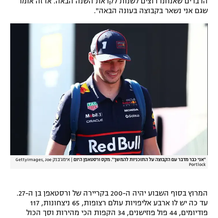
הדברים שאנחנו רוצים לשנות לקראת השנה הבאה. אז זה אומר
שגם אני נשאר בקבוצה בעונה הבאה".
רשיון להקרנה פומבית לבית עסק
הצטרפות לחבילת הערוצים
לוח דרושים – ג'ובנט
תגיות
המגזין
"אני כבר מדבר עם הקבוצה על התוכניות להמשך". מקס ורסטאפן היום
|
אימג'בנק GettyImages, Joe
Portlock
המרוץ בסוף השבוע יהיה ה-200 בקריירה של ורסטאפן בן ה-27.
עד כה יש לו ארבע אליפויות עולם רצופות, 65 ניצחונות, 117
פודיומים, 44 פול פוזישנים, 34 הקפות הכי מהירות וסך הכול