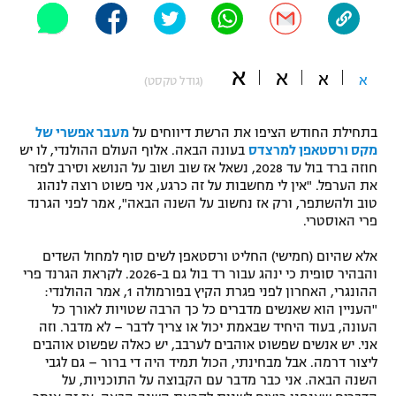
"מחצית בשכונה" – פודקאסט
אופניים
א
א
א
ספורט מוטורי
א
משתתפים וזוכים בפרסים
(גודל טקסט)
כדורמים
בתחילת החודש הציפו את הרשת דיווחים על
מעבר אפשרי של
תקנון משתתפים וזוכים בפרסים
טניס
מקס ורסטאפן למרצדס
בעונה הבאה. אלוף העולם ההולנדי, לו יש
פוטבול אמריקאי NFL
חוזה ברד בול עד 2028, נשאל אז שוב ושוב על הנושא וסירב לפזר
תקנון עבור פעילות אלקטרה
את הערפל. "אין לי מחשבות על זה כרגע, אני פשוט רוצה לנהוג
גיימינג E-Sports
טוב ולהשתפר, ורק אז נחשוב על השנה הבאה", אמר לפני הגרנד
בייסבול MLB
תקנון עבור פעילות ספורט 1 – "מרלן"
פרי האוסטרי.
ספורט אתגרי ואקסטרים
אלא שהיום (חמישי) החליט ורסטאפן לשים סוף למחול השדים
תנאי שימוש
והבהיר סופית כי ינהג עבור רד בול גם ב-2026. לקראת הגרנד פרי
אומנויות לחימה
ההונגרי, האחרון לפני פגרת הקיץ בפורמולה 1, אמר ההולנדי:
"העניין הוא שאנשים מדברים כל כך הרבה שטויות לאורך כל
מדיניות פרטיות
העונה, בעוד היחיד שבאמת יכול או צריך לדבר – לא מדבר. וזה
גיימינג E-Sports
אני. יש אנשים שפשוט אוהבים לערבב, יש כאלה שפשוט אוהבים
ליצור דרמה. אבל מבחינתי, הכול תמיד היה די ברור – גם לגבי
תקנון פעילות ספורט 1
השנה הבאה. אני כבר מדבר עם הקבוצה על התוכניות, על