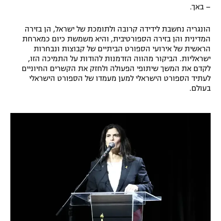
– באך.
רשיון להקרנה פומבית לבית עסק
הונגריה נחשבת לידידה קרובה ולתומכת של ישראל, הן בזירה
הצטרפות לחבילת הערוצים
המדינית והן בזירה הספורטיבית, והיא משמשת כיום כמארחת
הראשית של אירועי הספורט הביתיים של קבוצות ונבחרות
ישראליות. הביקור מהווה הזדמנות להודות על התמיכה הזו,
לוח דרושים – ג'ובנט
לקדם את המשך שיתופי הפעולה ולחזק את הקשרים החיוניים
לעתיד הספורט הישראלי למען מעמדו של הספורט הישראלי
תגיות
בעולם.
המגזין