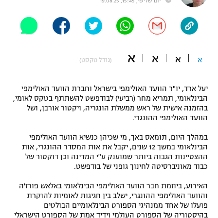
יום שלישי, 15:45, 19.08.25
"מחצית בשכונה" – פודקאסט
אופניים
ספורט מוטורי
משתתפים וזוכים בפרסים
א
א
א
א
(גודל טקסט)
כדורמים
תקנון משתתפים וזוכים בפרסים
טניס
יעל ארד, יו"ר הוועד האולימפי בישראל וחברת הוועד האולימפי
פוטבול אמריקאי NFL
תקנון עבור פעילות אלקטרה
הבינלאומי, תמריא מחר (רביעי) לבודפשט להשתתף בטקס לאומי,
בהזמנה אישית של ראש ממשלת הונגריה, ויקטור אורבן, ושל
גיימינג E-Sports
בייסבול MLB
הוועד האולימפי ההונגרי.
תקנון עבור פעילות ספורט 1 – "מרלן"
ספורט אתגרי ואקסטרים
במהלך היום, תומאס באך, מי שכיהן כנשיא הוועד האולימפי
תנאי שימוש
הבינלאומי במשך 12 שנים, יקבל את אות המסדר ההונגרי, אות
ההצטיינות הגבוה ביותר שמוענק ע"י המדינה וכן דוקטור של
אומנויות לחימה
כבוד מאוניברסיטה לחינוך גופני של בודפשט.
מדיניות פרטיות
גיימינג E-Sports
האירוע, ביוזמת חבר הוועד האולימפי הבינלאומי באלאש פורז'ה
והוועד האולימפי ההונגרי, ישלב בין חגיגות לאומיות להוקרת
פועלו של אחד ממנהיגי הספורט הבינלאומיים הבולטים
תקנון פעילות ספורט 1
בהיסטוריה של הספורט העולמי וידיד אמת של הספורט הישראלי