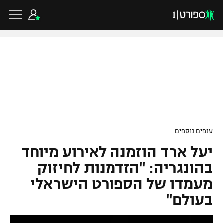
כדורגל ישראלי
ליגת העל
כדורגל עולמי
ענפים נוספים
ליגה לאומית
יעל ארד הוזמנה לאירוע מיוחד
ליגת האלופות
כדורסל ישראלי
גביע הטוטו
בהונגריה: "הזדמנות לחיזוק
ליגה אירופית
מעמדו של הספורט הישראלי
ליגת ווינר סל
ליגיונרים
כדורסל עולמי
בעולם"
ליגה אנגלית
ליגה לאומית
גביע המדינה
NBA
ליגה גרמנית
ענפים נוספים