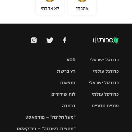
אהבתי
לא אהבתי
כדורגל ישראלי
VOD
כדורגל עולמי
רץ ברשת
ליגת העל
כדורסל ישראלי
תוצאות
ליגת
ליגה לאומית
האלופות
כדורסל עולמי
לוח שידורים
ליגת ווינר
סל
גביע הטוטו
ענפים נוספים
ברחבה
ליגה
NBA
אירופית
"מעל הליגה" – פודקאסט
ליגה לאומית
ליגיונרים
טניס
יורוליג
ליגה אנגלית
"מחצית בשכונה" – פודקאסט
כדורסל נשים