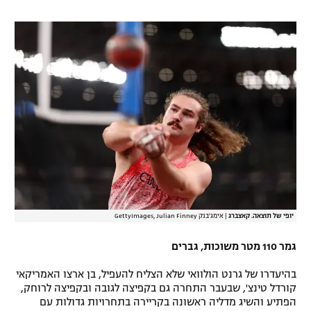
רשיון להקרנה פומבית לבית עסק
הצטרפות לחבילת הערוצים
לוח דרושים – ג'ובנט
תגיות
המגזין
יופי של תוצאה. קאצברג
|
אימג'בנק GettyImages, Julian Finney
גמר 110 מטר משוכות, גברים
בהיעדרו של גרנט הולוואי שלא הצליח להעפיל, בן ארצו האמריקאי
קורדל טינצ', שבעבר התחרה גם בקפיצה לגובה ובקפיצה לרוחק,
הפתיע והשיג מדליה ראשונה בקריירה בתחרויות גדולות עם