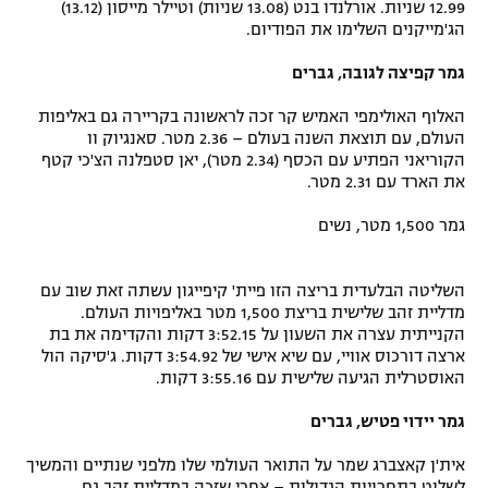
12.99 שניות. אורלנדו בנט (13.08 שניות) וטיילר מייסון (13.12)
הג'מייקנים השלימו את הפודיום.
גמר קפיצה לגובה, גברים
האלוף האולימפי האמיש קר זכה לראשונה בקריירה גם באליפות
העולם, עם תוצאת השנה בעולם – 2.36 מטר. סאנגיוק וו
הקוריאני הפתיע עם הכסף (2.34 מטר), יאן סטפלנה הצ'כי קטף
את הארד עם 2.31 מטר.
גמר 1,500 מטר, נשים
השליטה הבלעדית בריצה הזו פיית' קיפייגון עשתה זאת שוב עם
מדליית זהב שלישית בריצת 1,500 מטר באליפויות העולם.
הקנייתית עצרה את השעון על 3:52.15 דקות והקדימה את בת
ארצה דורכוס אוויי, עם שיא אישי של 3:54.92 דקות. ג'סיקה הול
האוסטרלית הגיעה שלישית עם 3:55.16 דקות.
גמר יידוי פטיש, גברים
אית'ן קאצברג שמר על התואר העולמי שלו מלפני שנתיים והמשיך
לשלוט בתחרויות הגדולות – אחרי שזכה במדליית זהב גם