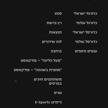
כדורגל ישראלי
VOD
כדורגל עולמי
רץ ברשת
ליגת העל
כדורסל ישראלי
תוצאות
ליגת
ליגה לאומית
האלופות
כדורסל עולמי
לוח שידורים
ליגת ווינר
סל
גביע הטוטו
ענפים נוספים
ברחבה
ליגה
NBA
אירופית
"מעל הליגה" – פודקאסט
ליגה לאומית
ליגיונרים
טניס
יורוליג
ליגה אנגלית
"מחצית בשכונה" – פודקאסט
כדורסל נשים
גביע המדינה
כדוריד
יורוקאפ
ליגה גרמנית
משתתפים וזוכים
בפרסים
מכבי תל
נבחרת
כדורעף
אביב
ישראל
ליגה
טניס
ספרדית
תקנון משתתפים
שחייה
הפועל חולון
מכבי חיפה
וזוכים בפרסים
גיימינג E-Sports
ליגה