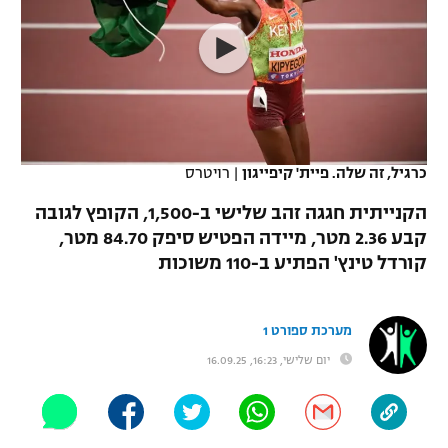
כדורסל נשים
נבחרת ישראל
יורוליג
ליגה ספרדית
טניס
VOD
מכבי תל אביב
מכבי חיפה
יורוקאפ
ליגה איטלקית
כדוריד
הפועל חולון
בית"ר ירושלים
רץ ברשת
ליגה צרפתית
כדורעף
הפועל ירושלים
מכבי תל אביב
כרגיל, זה שלה. פיית' קיפייגון
|
רויטרס
ליגה הולנדית
שחייה
תוצאות
דני אבדיה
הקנייתית חגגה זהב שלישי ב-1,500, הקופץ לגובה
הפועל תל אביב
קבע 2.36 מטר, מיידה הפטיש סיפק 84.70 מטר,
ליגה טורקית
ג'ודו
קורדל טינץ' הפתיע ב-110 משוכות
הפועל חיפה
לוח שידורים
ליגה סינית
אגרוף
הפועל באר שבע
מערכת ספורט 1
ליגה ברזילאית
ברחבה
ספורט אולימפי
מכבי נתניה
יום שלישי, 16:23, 16.09.25
ליגות נוספות
UFC
"מעל הליגה" – פודקאסט
בני יהודה
היאבקות WWE