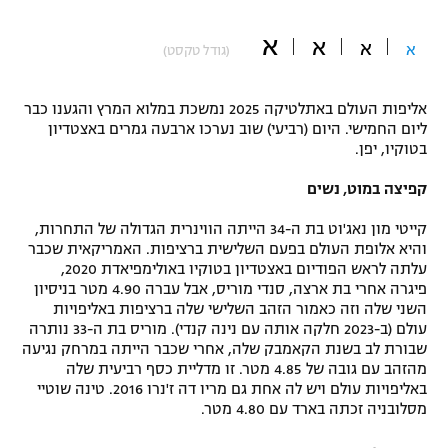
"מחצית בשכונה" – פודקאסט
א
אופניים
א
א
א
(גודל טקסט)
ספורט מוטורי
משתתפים וזוכים בפרסים
אליפות העולם באתלטיקה 2025 נמשכת במלוא המרץ והגענו כבר
ליום החמישי. היום (רביעי) שוב נערכו ארבעה גמרים באצטדיון
כדורמים
בטוקיו, יפן.
תקנון משתתפים וזוכים בפרסים
טניס
פוטבול אמריקאי NFL
קפיצה במוט, נשים
תקנון עבור פעילות אלקטרה
גיימינג E-Sports
קייטי מון נאג'וט בת ה-34 הייתה הווינרית הגדולה של התחרות,
בייסבול MLB
תקנון עבור פעילות ספורט 1 – "מרלן"
והיא אלופת העולם בפעם השלישית ברציפות. האמריקאית שכבר
עלתה לראש הפודיום באצטדיון בטוקיו באולימפיאדת 2020,
ספורט אתגרי ואקסטרים
פיגרה אחרי בת ארצה, סנדי מוריס, אבל עברה 4.90 מטר בניסיון
תנאי שימוש
השני שלה וזה כאמור הזהב השלישי שלה ברציפות באליפויות
אומנויות לחימה
עולם (ב-2023 חלקה אותה עם נינה קנדי). מוריס בת ה-33 נותרה
שבורת לב בשנת הקאמבק שלה, אחרי שכבר הייתה במרחק נגיעה
מדיניות פרטיות
מהזהב עם גובה של 4.85 מטר. זו מדליית כסף רביעית שלה
גיימינג E-Sports
באליפויות עולם ויש לה אחת גם מריו דה ז'נרו 2016. טינה שוטיי
מסלובניה זכתה בארד עם 4.80 מטר.
תקנון פעילות ספורט 1