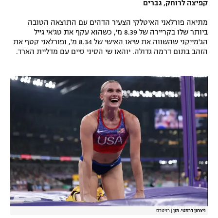
קפיצה לרוחק, גברים
רשיון להקרנה פומבית לבית עסק
מתיאה פורלאני האיטלקי הצעיר הדהים עם התוצאה הטובה
ביותר שלו בקריירה של 8.39 מ', כשהוא עקף את טג'אי גייל
הצטרפות לחבילת הערוצים
הג'מייקני שהשווה את שיאו האישי של 8.34 מ', ופורלאני קטף את
הזהב בתום דרמה גדולה. יוהאו שי הסיני סיים עם מדליית הארד.
לוח דרושים – ג'ובנט
תגיות
המגזין
ניצחון דרמטי. מון
|
רויטרס