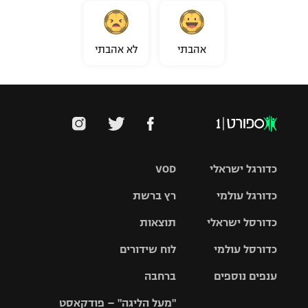
אהבתי
לא אהבתי
כדורגל ישראלי
VOD
כדורגל עולמי
רץ ברשת
ליגת העל
כדורסל ישראלי
תוצאות
ליגת
ליגה לאומית
האלופות
כדורסל עולמי
לוח שידורים
ליגת ווינר
סל
גביע הטוטו
ענפים נוספים
ברחבה
ליגה
NBA
אירופית
"מעל הליגה" – פודקאסט
ליגה לאומית
ליגיונרים