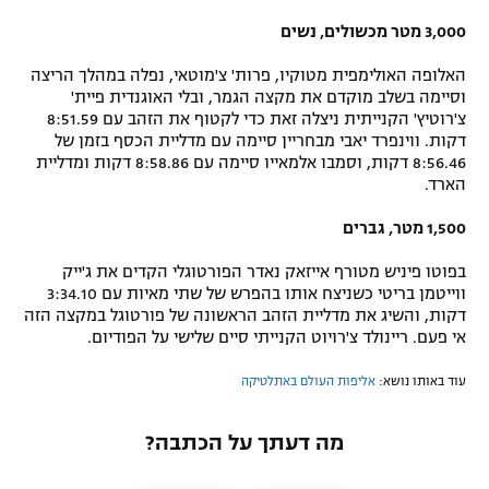
3,000 מטר מכשולים, נשים
האלופה האולימפית מטוקיו, פרות' צ'מוטאי, נפלה במהלך הריצה
וסיימה בשלב מוקדם את מקצה הגמר, ובלי האוגנדית פיית'
צ'רוטיץ' הקנייתית ניצלה זאת כדי לקטוף את הזהב עם 8:51.59
דקות. ווינפרד יאבי מבחריין סיימה עם מדליית הכסף בזמן של
8:56.46 דקות, וסמבו אלמאייו סיימה עם 8:58.86 דקות ומדליית
הארד.
1,500 מטר, גברים
בפוטו פיניש מטורף אייזאק נאדר הפורטוגלי הקדים את ג'ייק
ווייטמן בריטי כשניצח אותו בהפרש של שתי מאיות עם 3:34.10
דקות, והשיג את מדליית הזהב הראשונה של פורטוגל במקצה הזה
אי פעם. ריינולד צ'רויוט הקנייתי סיים שלישי על הפודיום.
עוד באותו נושא:
אליפות העולם באתלטיקה
מה דעתך על הכתבה?