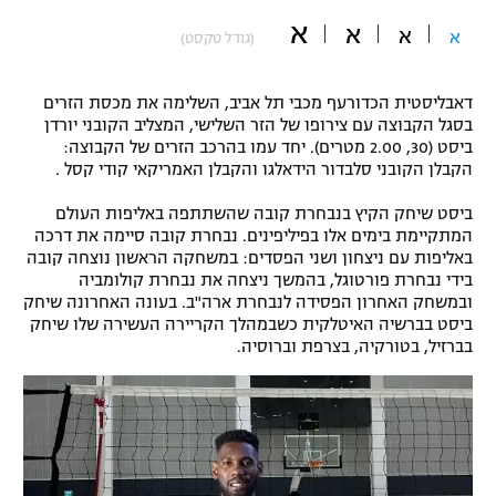
א
"מחצית בשכונה" – פודקאסט
א
א
א
(גודל טקסט)
אופניים
ספורט מוטורי
משתתפים וזוכים בפרסים
דאבליסטית הכדורעף מכבי תל אביב, השלימה את מכסת הזרים
בסגל הקבוצה עם צירופו של הזר השלישי, המצליב הקובני יורדן
ביסט (30, 2.00 מטרים). יחד עמו בהרכב הזרים של הקבוצה:
כדורמים
תקנון משתתפים וזוכים בפרסים
הקבלן הקובני סלבדור הידאלגו והקבלן האמריקאי קודי קסל .
טניס
פוטבול אמריקאי NFL
ביסט שיחק הקיץ בנבחרת קובה שהשתתפה באליפות העולם
תקנון עבור פעילות אלקטרה
המתקיימת בימים אלו בפיליפינים. נבחרת קובה סיימה את דרכה
גיימינג E-Sports
בייסבול MLB
באליפות עם ניצחון ושני הפסדים: במשחקה הראשון נוצחה קובה
תקנון עבור פעילות ספורט 1 – "מרלן"
בידי נבחרת פורטוגל, בהמשך ניצחה את נבחרת קולומביה
ובמשחק האחרון הפסידה לנבחרת ארה"ב. בעונה האחרונה שיחק
ספורט אתגרי ואקסטרים
ביסט בברשיה האיטלקית כשבמהלך הקריירה העשירה שלו שיחק
תנאי שימוש
בברזיל, בטורקיה, בצרפת וברוסיה.
אומנויות לחימה
מדיניות פרטיות
גיימינג E-Sports
תקנון פעילות ספורט 1