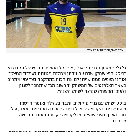
רשיון להקרנה פומבית לבית עסק
הצטרפות לחבילת הערוצים
לוח דרושים – ג'ובנט
תגיות
|
אתר רשמי, מכבי יעדים תל אביב
המגזין
גל גלילי מאמן מכבי תל אביב, אמר על המצליב החדש של הקבוצה:
"ביסט הוא שחקן שלם עם ניסיון ויכולות מגוונות לעמדת המצליב.
אנחנו מצפים ממנו שייתן לנו את הכוח בהתקפה בצד ימין ויתרום
בשאר האלמנטים של המשחק והחשוב מכל שיתחבר לסגנון
ולאופי המשחק שנרצה לשחק השנה".
ביסט ישחק עם גנדי סוקולוב, סלבה בצ'קלה ואומרי רויטמן
שהובילו את הקבוצה לדאבל בעונה שעברה ועם יואב ססלר, עילי
חבר ואלון מאירי שהצטרפו לקבוצה לקראת העונה החדשה
שבפתח.