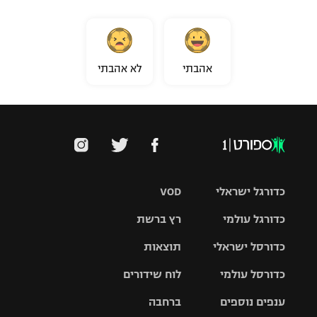
אהבתי
לא אהבתי
כדורגל ישראלי
VOD
כדורגל עולמי
רץ ברשת
ליגת העל
כדורסל ישראלי
תוצאות
ליגת
ליגה לאומית
האלופות
כדורסל עולמי
לוח שידורים
ליגת ווינר
סל
גביע הטוטו
ענפים נוספים
ברחבה
ליגה
NBA
אירופית