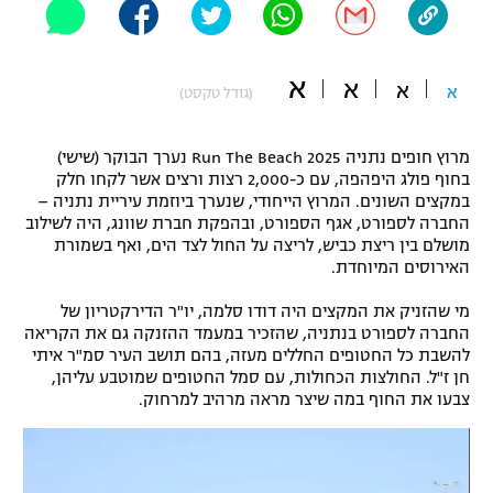
"מחצית בשכונה" – פודקאסט
אופניים
א
א
א
א
(גודל טקסט)
ספורט מוטורי
משתתפים וזוכים בפרסים
כדורמים
מרוץ חופים נתניה Run The Beach 2025 נערך הבוקר (שישי)
תקנון משתתפים וזוכים בפרסים
טניס
בחוף פולג היפהפה, עם כ-2,000 רצות ורצים אשר לקחו חלק
במקצים השונים. המרוץ הייחודי, שנערך ביוזמת עיריית נתניה –
פוטבול אמריקאי NFL
תקנון עבור פעילות אלקטרה
החברה לספורט, אגף הספורט, ובהפקת חברת שוונג, היה לשילוב
מושלם בין ריצת כביש, לריצה על החול לצד הים, ואף בשמורת
גיימינג E-Sports
בייסבול MLB
האירוסים המיוחדת.
תקנון עבור פעילות ספורט 1 – "מרלן"
ספורט אתגרי ואקסטרים
מי שהזניק את המקצים היה דודו סלמה, יו"ר הדירקטריון של
תנאי שימוש
החברה לספורט בנתניה, שהזכיר במעמד ההזנקה גם את הקריאה
להשבת כל החטופים החללים מעזה, בהם תושב העיר סמ"ר איתי
אומנויות לחימה
חן ז"ל. החולצות הכחולות, עם סמל החטופים שמוטבע עליהן,
צבעו את החוף במה שיצר מראה מרהיב למרחוק.
מדיניות פרטיות
גיימינג E-Sports
תקנון פעילות ספורט 1