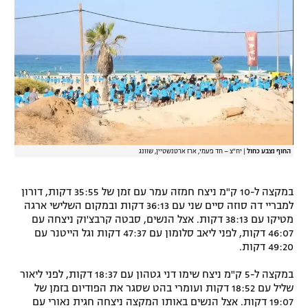
רשיון להקרנה פומבית לבית עסק
הצטרפות לחבילת הערוצים
לוח דרושים – ג'ובנט
תגיות
המגזין
החוף נצבע כחול
|
יח"צ – חד פעמי, ארז ארטנשטיין, שוונג
במקצה ל-10 ק"מ ניצח חמזה עמר עם זמן של 35:55 דקות, דורון
למבריי דה סוזה סיים שני עם 36:13 דקות ובמקום השלישי ארגה
מטיקו עם 38:13 דקות. אצל הנשים, סבטה קרבצ'וק ניצחה עם
46:07 דקות, לפני ליאב סלומון עם 47:37 דקות וגל הייטנר עם
49:20 דקות.
במקצה ל-5 ק"מ ניצח שימו דני גטהון עם 18:37 דקות, לפני ליאור
שליל עם 18:52 דקות ועומרי בהט שסגר את הפודיום בזמן של
19:07 דקות. אצל הנשים באותו המקצה ניצחה חגית נאורי עם