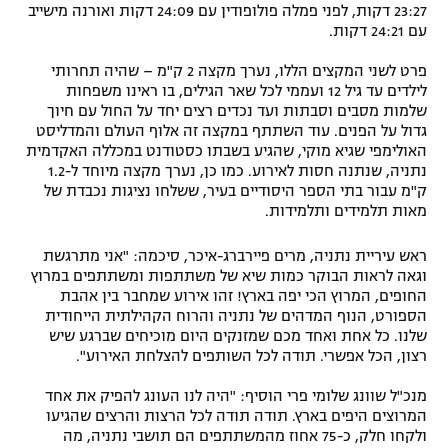
23:27 דקות, לפני פמלה פולופודין עם 24:09 דקות ואורנה מישייב
עם 24:21 דקות.
פרט לשני המקצים הללו, נערך מקצה 2 ק"מ – שהיה תחרותי
לילדים עד גיל 12 ועממי לכל שאר הגילים, בו ראינו משפחות
שלמות מסבים וסבתות ועד נכדים רצים יחד על החול עם חיוך
גדול על הפנים. עוד השתתף במקצה זה אלוף העולם והמדליסט
האולימפי שגיא מוקי, שהגיע בשבתו כסטודנט במכללה האקדמית
נתניה, שנתנה חסות לאירוע. כמו כן, נערך מקצה מיוחד ל-1.2
ק"מ עבור בתי הספר היסודיים בעיר, ששלחו נציגות נכבדת של
מאות תלמידים ותלמידות.
ראש עיריית נתניה, מרים פיירברג-איכר, סיכמה: "אני מתרגשת
וגאה לראות הבוקר כמות שיא של משתתפות ומשתתפים במרוץ
החופים, המרוץ הכי יפה בארץ! זהו אירוע שמחבר בין אהבת
הספורט, הנוף המדהים של נתניה והרוח הקהילתית הייחודית
שלנו. כל אחת ואחד מכם שמזנקים היום מוכיחים שברגע שיש
רצון, הכל אפשרי. תודה לכל השותפים להצלחת האירוע".
מנכ"ל שוונג שלומי פרי הוסיף: "היה לנו העונג להפיק את אחד
המרוצים היפים בארץ. תודה תודה לכל הרצות והרצים שהגיעו
ולקחו חלק, כ-75 אחוז מהמשתתפים הם תושבי נתניה, מה