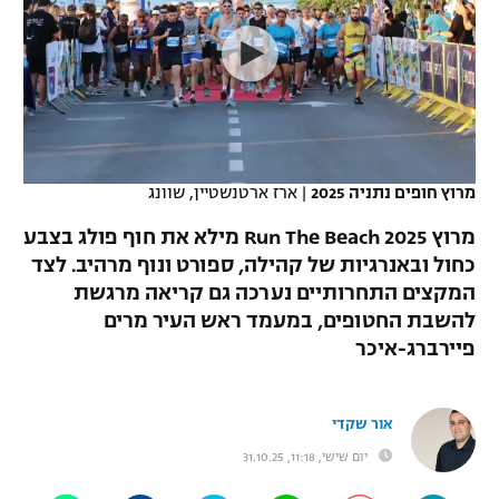
כדורסל נשים
נבחרת ישראל
יורוליג
ליגה ספרדית
טניס
VOD
מכבי תל אביב
מכבי חיפה
יורוקאפ
ליגה איטלקית
כדוריד
הפועל חולון
בית"ר ירושלים
רץ ברשת
ליגה צרפתית
כדורעף
הפועל ירושלים
מכבי תל אביב
מרוץ חופים נתניה 2025
|
ארז ארטנשטיין, שוונג
ליגה הולנדית
שחייה
תוצאות
דני אבדיה
מרוץ Run The Beach 2025 מילא את חוף פולג בצבע
הפועל תל אביב
כחול ובאנרגיות של קהילה, ספורט ונוף מרהיב. לצד
ליגה טורקית
ג'ודו
המקצים התחרותיים נערכה גם קריאה מרגשת
הפועל חיפה
לוח שידורים
ליגה סינית
להשבת החטופים, במעמד ראש העיר מרים
אגרוף
פיירברג-איכר
הפועל באר שבע
ליגה ברזילאית
ברחבה
ספורט אולימפי
מכבי נתניה
ליגות נוספות
אור שקדי
UFC
"מעל הליגה" – פודקאסט
בני יהודה
יום שישי, 11:18, 31.10.25
היאבקות WWE