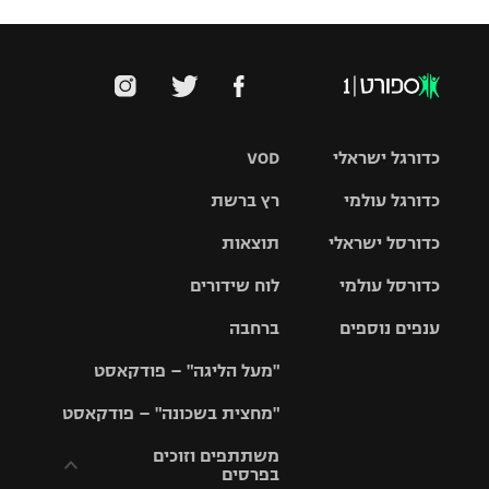
כדורגל ישראלי
VOD
כדורגל עולמי
רץ ברשת
ליגת העל
כדורסל ישראלי
תוצאות
ליגת
ליגה לאומית
האלופות
כדורסל עולמי
לוח שידורים
ליגת ווינר
סל
גביע הטוטו
ענפים נוספים
ברחבה
ליגה
NBA
אירופית
"מעל הליגה" – פודקאסט
ליגה לאומית
ליגיונרים
טניס
יורוליג
ליגה אנגלית
"מחצית בשכונה" – פודקאסט
כדורסל נשים
גביע המדינה
כדוריד
יורוקאפ
ליגה גרמנית
משתתפים וזוכים
בפרסים
מכבי תל
נבחרת