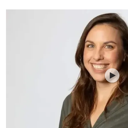
ל אביב
ליגה טורקית
תל אביב
ליגה סינית
חיפה
ליגה ברזילאית
באר שבע
ליגות נוספות
תניה
דה