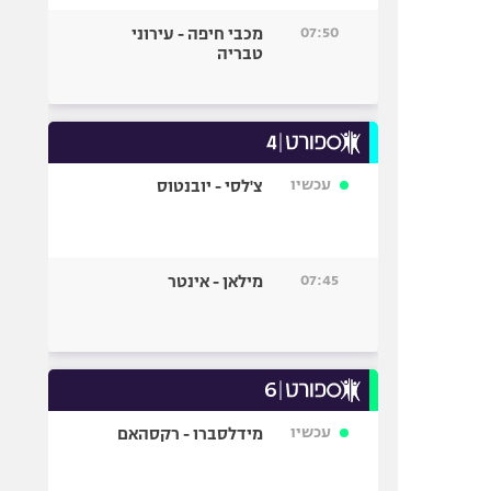
07:50
מכבי חיפה - עירוני
טבריה
עכשיו
צ'לסי - יובנטוס
07:45
מילאן - אינטר
עכשיו
מידלסברו - רקסהאם