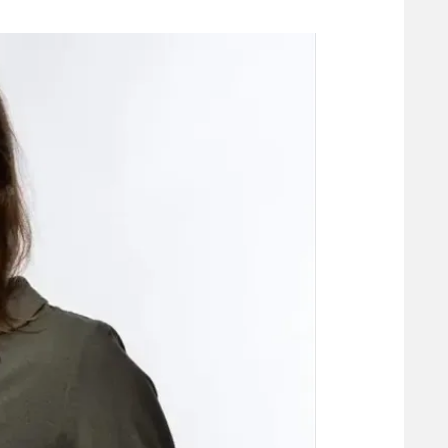
משתתפים וזוכים בפרסים
מכבי ת
הפועל 
תקנון משתתפים וזוכים בפרסים
הפועל 
תקנון עבור פעילות אלקטרה
הפועל 
תקנון עבור פעילות ספורט 1 – "מרלן"
מכבי נ
טניס
בני יהו
גיימינג E-Sports
תנאי שימוש
מדיניות פרטיות
תקנון פעילות ספורט 1
רשיון להקרנה פומבית לבית עסק
הצטרפות לחבילת הערוצים
לוח דרושים – ג'ובנט
תגיות