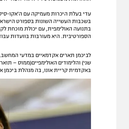
עדי בעלת היכרות מעמיקה עם ה'אקו-סיסט
בשכבות העשייה השונות בספורט הישראלי
בתנועה האולימפית, עם יכולת מוכחת לקשו
הספורטיבית. היא מעורבות בוועדות עבודה
לביכמן תארים אקדמאיים במדעי המחשב, בנ
שני) והלימודים האולימפיים(ממוס – תואר 
באקדמית קריית אונו, בה מנהלת ביכמן 