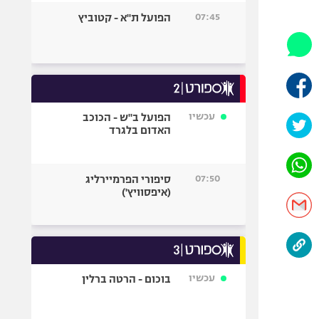
היאבקות WWE
07:45
הפועל ת"א - קטוביץ
אופניים
ספורט מוטורי
כדורמים
פוטבול אמריקאי NFL
בייסבול MLB
עכשיו
הפועל ב"ש - הכוכב
האדום בלגרד
ספורט אתגרי
ואקסטרים
אומנויות לחימה
07:50
סיפורי הפרמיירליג
גיימינג E-Sports
(איפסוויץ')
עכשיו
בוכום - הרטה ברלין