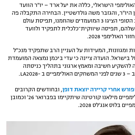
ולימפי הישראלי, כללה את יעל ארד – יו"ר הוועד
 היו"ר, והגזבר משה גולדשטיין. הבחירה התקבלה פה
אחד, לאחר תהליך מקיף, ובשלב הראיונות הסופי הציגו 3 המועמדים שהוזמנו, תפיסת עולם
שלהם, תפיסה שיווקית־כלכלית לתפקיד ולוועד
 האולימפי 2028.
ת ומגוונות, המעידות על העניין הרב שתפקיד מנכ"ל
ול בישראל. הועדה ציינה כי עדי ביכמן נמצאה המועמדת
ה להשקיע חשיבה ומאמץ ארגוני בתהליך כניסתה
LA2028.
ורש אחרי קריירה יוצאת דופן
, ובחודשים הקרובים
ימשיך להוביל את ההכנות למשחקים האולימפיים מילאנו קורטינה שיתקיימו בפברואר 26' וכמובן
בלוס אנג'לס 2028.