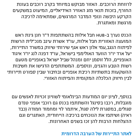
לרווחת הרוכבים. האזור מבוקש במיוחד בקרב רוכבים בעונת
החורף, בזכות תנאי מזג האוויר האידיאליים, המיעוט במשקעים
הקרקע היבשה ונופי המדבר המרגשים, שמתאימה לרכיבה
מרגשת ומאתגרת.
הכנס נערך ב-HUB חבל אילות בהשתתפות ד"ר חנן גינת ראש
המועצה האזורית חבל אילות, עו"ד אשרת עינב מנכ"לית הרשות
לפיתוח הנגב,עמי אלון ראש אגף שירותי שיווק במשרד התיירות,
יעל ארד יו"ר הוועד האולימפי בישראל, עו"ד דפנה לנג יו"ר איגוד
האופניים, הלל זוסמן יוזם ומנהל שביל ישראל באופניים מטעם
רשות הטבע והגנים, ונוספים. המשתתפים הדגישו את חשיבות
ההשקעות בתשתיות רכיבת אופניים ובחיבור שבין ספורט תיירותי
לבין חיזוק הכלכלה המקומית והפיתוח האזורי.
בנוסף, לציון יום המודעות הבינלאומי לשוויון זכויות לאנשים עם
מוגבלות, רכבו בסינגל והשתתפו בכנס גם רוכבי אופני טנדם
סגולים, במסגרת לילה סגול, איתמר לוי ומחמוד חמודה (כבד
ראיה) ושיתפו את הנוכחים ברכיבה הייחודית, האתגרים וגם
ההצלחות הרבות להן זכו בשנים האחרונות.
לאתר התיירות של הערבה הדרומית