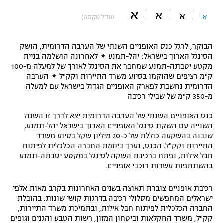
א
"מחצית בשכונה" – פודקאסט
א
א
א
(גודל טקסט)
אופניים
ספורט מוטורי
משתתפים וזוכים בפרסים
הבוקר, לרגל כנס האופניים השנתי של הערבה הדרומית, הושק
הסינגל הארוך בישראל: יהל-תמנע ✦ לאחרונה הושלמה בניית
מקטע יטבתה-תמנע שמחבר את הסינגל לאורך של למעלה מ-100
כדורמים
תקנון משתתפים וזוכים בפרסים
ק"מ רציפים שהוקמו בסיוע משרד התיירות וקק"ל ✦ הערבה
טניס
הדרומית נחשבת לפארק האופניים הגדול בישראל עם למעלה
פוטבול אמריקאי NFL
מ-350 ק"מ של שבילי רכיבה
תקנון עבור פעילות אלקטרה
גיימינג E-Sports
בייסבול MLB
כנס האופניים השנתי של הערבה הדרומית יצא לדרך זו השנה
תקנון עבור פעילות ספורט 1 – "מרלן"
השנייה עם השקת סינגל האופניים הארוך בישראל יהל-תמנע,
שנבנה בהשקעה כוללת של כ-20 מיליון שקל בסיוע משרד
ספורט אתגרי ואקסטרים
התיירות וקק"ל. הכנס, נערך ביוזמת החברה הכלכלית לפיתוח
תנאי שימוש
חבל אילות, נפתח ברכיבת השקה לסינגל במקטע יטבתה-תמנע
אומנויות לחימה
בהשתתפות עשרות רוכבי אופניים.
מדיניות פרטיות
גיימינג E-Sports
רכיבת אופניים צוברת תאוצה בשנים האחרונות בקרב מאות אלפי
ישראלים המחפשים מסלולי רכיבה בדרגות קושי שונות. בהובלת
החברה הכלכלית לפיתוח חבל אילות, ובתמיכת משרד התיירות,
תקנון פעילות ספורט 1
קק"ל, משרד החקלאות וביטחון המזון, רשות הטבע והגנים וגופים