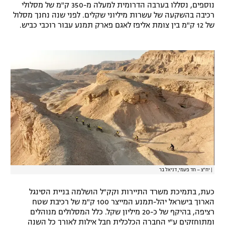
נוספים, נסללו בערבה הדרומית למעלה מ-350 ק"מ של מסלולי
רשיון להקרנה פומבית לבית עסק
רכיבה בהשקעה של עשרות מיליוני שקלים. לפני שנה נחנך מסלול
של 12 ק"מ בין צומת אליפז לאגם פארק תמנע עבור רוכבי כביש.
הצטרפות לחבילת הערוצים
לוח דרושים – ג'ובנט
תגיות
המגזין
|
יח"צ – חד פעמי, דניאל בר
כעת, בתמיכת משרד התיירות וקק"ל הושלמה בניית הסינגל
הארוך בישראל יהל-תמנע המייצר 100 ק"מ של רכיבת שטח
רציפה, בהיקף של כ-20 מיליון שקל. כלל המסלולים מנוהלים
ומתוחזקים ע"י החברה הכלכלית חבל אילות לאורך כל השנה