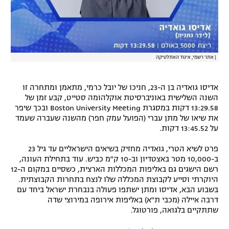
|
אתר רשמי, איגוד האתלטיקה
אדיסו גואדיה בן ה-23, חניכו של יובל כרמי, מתאמן ומתחרה זו
השנה השלישית באוניברסיטת אוקלהומה סטייט, קבע זמן של
13:29.58 דקות במסגרת Boston University Meeting ובכך שיפר
את שיאו של מתן עברי (הפועל עמק חפר) מהשנה שעברה שעמד
על 13:45.52 דקות.
פרט לשיא הטרי, גואדיה מחזיק בשיאים הישראליים עד גיל 23
ב-10,000 מטר באצטדיון וב-10 ק"מ כביש. עוד בתחילת העונה,
רשם הישגים גם באליפות המכללות הארצית, כשסיים במקום ה-12
היוקרתי וסייע לקבוצת המכללה שלו לנצח בתחרות הקבוצתית.
בשבוע הבא, אדיסו ומתן ישתפו פעולה בנבחרת ישראל ביחד עם
דרבה איילה (מכבי ת"א) באליפות אירופה במירוצי שדה
שתתקיים בלגואה, פורטוגל.