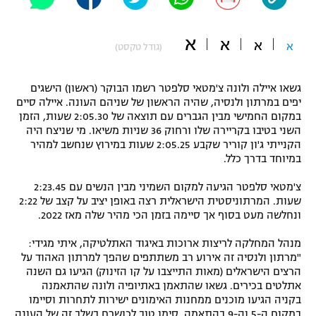
"מחצית בשכונה" – פודקאסט
אופניים
א
א
א
א
(גודל טקסט)
ספורט מוטורי
משתתפים וזוכים בפרסים
גשאו איילה ולונה צ'מטאי סלפטר רשמו הבוקר (ראשון) הישגים
כדורמים
יפים במרתון ולנסיה, שהיה הראשון של שניהם העונה. איילה סיים
תקנון משתתפים וזוכים בפרסים
טניס
במקום החמישי מבין הגברים עם תוצאה של 2:05.30 שעות, הזמן
פוטבול אמריקאי NFL
השני בטיבו בקריירה שלו ורחוק 36 שניות משיאו. מי שניצח היה
תקנון עבור פעילות אלקטרה
הקנייתי ג'ון קוריר שקבע 2:05.25 שעות במירוץ שנחשב למהיר
במיוחד בדרך כלל.
גיימינג E-Sports
בייסבול MLB
תקנון עבור פעילות ספורט 1 – "מרלן"
צ'מטאי סלפטר הגיעה למקום השמיני מבין הנשים עם 2:23.45
ספורט אתגרי ואקסטרים
שעות. המרתוניסטית הישראלית רצה באופן יציב על קצב של 2:22
תנאי שימוש
ונחלשה מעט בסוף אך סיימה בזמן הכי מהיר שלה מאז 2022.
אומנויות לחימה
מנהל המחלקה לריצות ארוכות באיגוד האתלטיקה, איתי מגידי:
מדיניות פרטיות
"מרתון ולנסיה זה אירוע רב משתתפים שהפך למרתון האהוד על
גיימינג E-Sports
הרצים הישראלים (מאות התייצבו על קו הזינוק) הגיעו גם השנה
אתלטים בכירים. גשאו שהתאמן באתיופיה ולונה שהתאמנה
תקנון פעילות ספורט 1
בקניה הגיעו מוכנים ממחנות האימונים ישירות לתחרות וסיימו
במקום ה-5 וה-9 בהתאמה, סימן טוב לכושרם בשלב זה של העונה