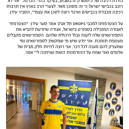
כוללת רכיבה של כ-600 ק"מ בשבוע, בעיקר בהרי הכרמל. "אני לא
רוכב בכבישי ישראל כי זה מסוכן מאד. לצערי הרב בארץ אין תרבות
רשיון להקרנה פומבית לבית עסק
רכיבה מכבדת בכבישים ואינני רוצה לסכן את עצמי", הסביר עידן.
הצטרפות לחבילת הערוצים
על הצטרפותו למכבי DROPS תל אביב אמר סער עידן: "הצטרפתי
לאגודה המובילה בספורט בישראל, אגודה שיודעת להביא את
לוח דרושים – ג'ובנט
הספורטאים שלה לקצה גבול היכולת שלהם. הספורטאים מקבלים
מעטפת תומכת. אני יודע שיש מי שמקשיב לספורטאים ומי
שמעניק להם מענה לכל דבר. אני רוצה להיות חלק מבית של
תגיות
אלופים ואני שמח על ההזדמנות הזאת שניתנה לי" אמר.
המגזין