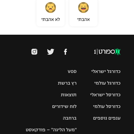
אהבתי
לא אהבתי
כדורגל ישראלי
VOD
כדורגל עולמי
רץ ברשת
ליגת העל
כדורסל ישראלי
תוצאות
ליגת
ליגה לאומית
האלופות
כדורסל עולמי
לוח שידורים
ליגת ווינר
סל
גביע הטוטו
ענפים נוספים
ברחבה
ליגה
NBA
אירופית
"מעל הליגה" – פודקאסט
ליגה לאומית
ליגיונרים