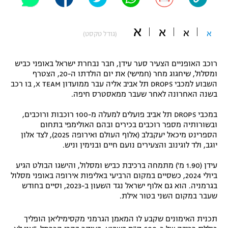
"מחצית בשכונה" – פודקאסט
אופניים
א
א
א
א
(גודל טקסט)
ספורט מוטורי
משתתפים וזוכים בפרסים
רוכב האופניים הצעיר סער עידן, חבר נבחרת ישראל באופני כביש
כדורמים
ומסלול, שיחגוג מחר (חמישי) את יום הולדתו ה-20, הצטרף
תקנון משתתפים וזוכים בפרסים
טניס
השבוע למכבי DROPS תל אביב אליה עבר ממועדון X TEAM, בו רכב
פוטבול אמריקאי NFL
בשנה האחרונה לאחר שעבר ממאסטרס חיפה.
תקנון עבור פעילות אלקטרה
במכבי DROPS תל אביב פועלים למעלה מ-100 רוכבות ורוכבים,
גיימינג E-Sports
בייסבול MLB
ובשורותיה מספר רוכבים בכירים ובהם האולימפי בתחום
תקנון עבור פעילות ספורט 1 – "מרלן"
הספרינט מיכאל יעקבלב (אלוף העולם ואירופה 2025), לצד אלון
ספורט אתגרי ואקסטרים
יוגב, ולד לוגינוב והצעירים נועם חיים ובנימין וניש.
תנאי שימוש
עידן (1.90 מ') מתמחה ברכיבת כביש ומסלול, והישגו הבולט הגיע
אומנויות לחימה
ביולי 2024, כשסיים במקום הרביעי באליפות אירופה באופני מסלול
מדיניות פרטיות
בגרמניה. הוא גם אלוף ישראל נגד השעון ב-2023, וסיים בחודש
גיימינג E-Sports
שעבר במקום השני בטור אילת.
תקנון פעילות ספורט 1
תכנית האימונים שקבע לו המאמן הגרמני מקסימיליאן הופליך