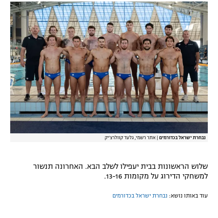
רשיון להקרנה פומבית לבית עסק
הצטרפות לחבילת הערוצים
לוח דרושים – ג'ובנט
תגיות
המגזין
נבחרת ישראל בכדורמים
|
אתר רשמי, גלעד קוולרצ'יק
שלוש הראשונות בבית יעפילו לשלב הבא. האחרונה תנשור
למשחקי הדירוג על מקומות 13-16.
עוד באותו נושא:
נבחרת ישראל בכדורמים