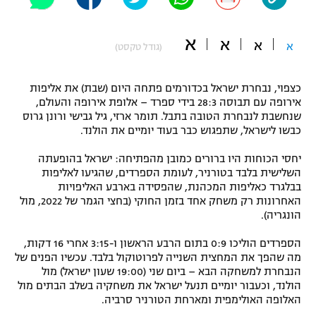
"מחצית בשכונה" – פודקאסט
אופניים
א
א
א
א
(גודל טקסט)
ספורט מוטורי
משתתפים וזוכים בפרסים
כצפוי, נבחרת ישראל בכדורמים פתחה היום (שבת) את אליפות
כדורמים
אירופה עם תבוסה 28:3 בידי ספרד – אלופת אירופה והעולם,
תקנון משתתפים וזוכים בפרסים
טניס
שנחשבת לנבחרת הטובה בתבל. תומר ארזי, גיל גבישי ורונן גרוס
פוטבול אמריקאי NFL
כבשו לישראל, שתפגוש כבר בעוד יומיים את הולנד.
תקנון עבור פעילות אלקטרה
יחסי הכוחות היו ברורים כמובן מהפתיחה: ישראל בהופעתה
גיימינג E-Sports
בייסבול MLB
השלישית בלבד בטורניר, לעומת הספרדים, שהגיעו לאליפות
תקנון עבור פעילות ספורט 1 – "מרלן"
בבלגרד כאליפות המכהנת, שהפסידה בארבע האליפויות
ספורט אתגרי ואקסטרים
האחרונות רק משחק אחד בזמן החוקי (בחצי הגמר של 2022, מול
תנאי שימוש
הונגריה).
אומנויות לחימה
הספרדים הוליכו 0:9 בתום הרבע הראשון ו-3:15 אחרי 16 דקות,
מדיניות פרטיות
מה שהפך את המחצית השנייה לפרוטוקול בלבד. עכשיו הפנים של
גיימינג E-Sports
הנבחרת למשחקה הבא – ביום שני (19:00 שעון ישראל) מול
הולנד, וכעבור יומיים תנעל ישראל את משחקיה בשלב הבתים מול
תקנון פעילות ספורט 1
האלופה האולימפית ומארחת הטורניר סרביה.