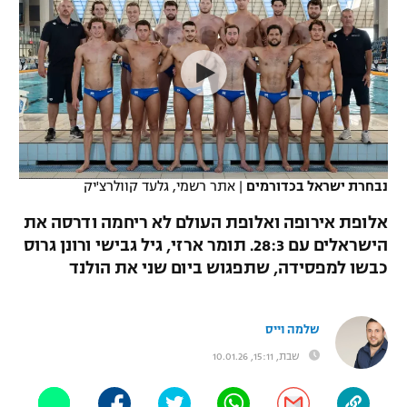
כדורסל נשים
נבחרת ישראל
יורוליג
ליגה ספרדית
טניס
VOD
מכבי תל אביב
מכבי חיפה
יורוקאפ
ליגה איטלקית
כדוריד
הפועל חולון
בית"ר ירושלים
רץ ברשת
ליגה צרפתית
כדורעף
הפועל ירושלים
מכבי תל אביב
ליגה הולנדית
שחייה
תוצאות
נבחרת ישראל בכדורמים
|
אתר רשמי, גלעד קוולרצ'יק
דני אבדיה
הפועל תל אביב
ליגה טורקית
אלופת אירופה ואלופת העולם לא ריחמה ודרסה את
ג'ודו
הפועל חיפה
הישראלים עם 28:3. תומר ארזי, גיל גבישי ורונן גרוס
לוח שידורים
ליגה סינית
כבשו למפסידה, שתפגוש ביום שני את הולנד
אגרוף
הפועל באר שבע
ליגה ברזילאית
ברחבה
ספורט אולימפי
מכבי נתניה
שלמה וייס
ליגות נוספות
UFC
שבת, 15:11, 10.01.26
"מעל הליגה" – פודקאסט
בני יהודה
היאבקות WWE