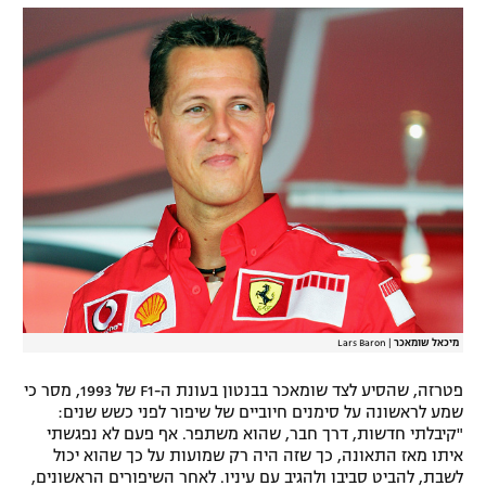
רשיון להקרנה פומבית לבית עסק
הצטרפות לחבילת הערוצים
לוח דרושים – ג'ובנט
תגיות
המגזין
מיכאל שומאכר
|
Lars Baron
פטרזה, שהסיע לצד שומאכר בבנטון בעונת ה-F1 של 1993, מסר כי
שמע לראשונה על סימנים חיוביים של שיפור לפני כשש שנים:
"קיבלתי חדשות, דרך חבר, שהוא משתפר. אף פעם לא נפגשתי
איתו מאז התאונה, כך שזה היה רק שמועות על כך שהוא יכול
לשבת, להביט סביבו ולהגיב עם עיניו. לאחר השיפורים הראשונים,