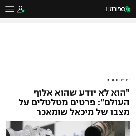
כדורגל ישראלי
ליגת העל
כדורגל עולמי
ענפים נוספים
ליגה לאומית
"הוא לא יודע שהוא אלוף
ליגת האלופות
כדורסל ישראלי
גביע הטוטו
העולם": פרטים מטלטלים על
ליגה אירופית
מצבו של מיכאל שומאכר
ליגת ווינר סל
ליגיונרים
כדורסל עולמי
ליגה אנגלית
ליגה לאומית
גביע המדינה
NBA
ליגה גרמנית
ענפים נוספים