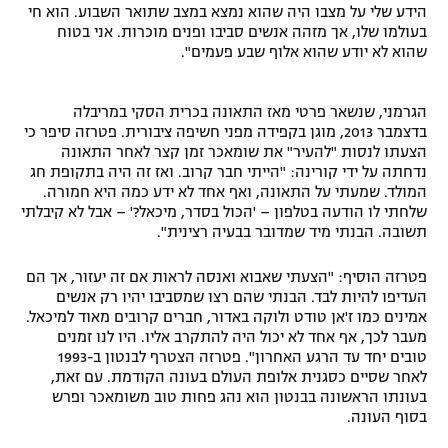
הידע שלי על מצבו היה שהוא נמצא במצב שתואר השבוע. הוא חי
בעולמו שלו, אך מזהה אנשים סביבו ופנים מוכרות. אני בטוח
שהוא לא יודע שהוא אלוף שבע פעמים".
הגרמני, שנשאר פרטי מאז התאונה בכרית הסקי במריבלה
בדצמבר 2013, מוגן בקפידה מפני חשיפה ציבורית. פטרזה סיפר כי
הצעתו לנסות "להעיר" את שומאכר זמן קצר לאחר התאונה
נדחתה על ידי קורינה: "הייתי חבר קרוב. ואז זה היה בתקופת חג
המולד. שמעתי על התאונה, ואף אחד לא ידע כמה היא חמורה.
שלחתי לו הודעה בטלפון – 'הכול בסדר, מיכאל?' – אבל לא קיבלתי
תשובה. הבנתי מיד שמדובר בבעיה רצינית".
פטרזה הוסיף: "הצעתי שאבוא ואנסה לראות אם זה יעזור, אך הם
העדיפו להיות לבד. הבנתי שהם רצו שמסביבו יהיו רק אנשים
אמינים כמו ז'אן טודט ולוקה באדור, חברים קרובים מאוד למיכאל.
מעבר לכך, אף אחד לא יכול היה להתקרב אליו. היו לנו זמנים
טובים יחד עד הרגע האחרון". פטרזה הצטרף לבנטון ב-1993
לאחר שסיים כסגנית אלופת העולם בעונה הקודמת. עם זאת,
בעונתו הראשונה בבנטון הוא נהג פחות טוב משומאכר ופרש
בסוף העונה.