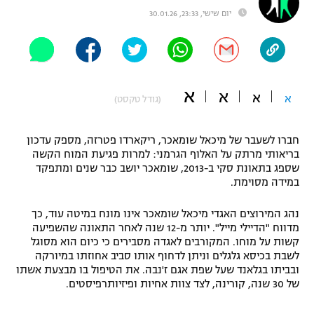
יום שישי, 23:33, 30.01.26
"מחצית בשכונה" – פודקאסט
אופניים
ספורט מוטורי
משתתפים וזוכים בפרסים
א
א
כדורמים
א
א
(גודל טקסט)
תקנון משתתפים וזוכים בפרסים
טניס
פוטבול אמריקאי NFL
חברו לשעבר של מיכאל שומאכר, ריקארדו פטרזה, מספק עדכון
תקנון עבור פעילות אלקטרה
בריאותי מרתק על האלוף הגרמני: למרות פגיעת המוח הקשה
גיימינג E-Sports
בייסבול MLB
שספג בתאונת סקי ב-2013, שומאכר יושב כבר שנים ומתפקד
תקנון עבור פעילות ספורט 1 – "מרלן"
במידה מסוימת.
ספורט אתגרי ואקסטרים
תנאי שימוש
נהג המירוצים האגדי מיכאל שומאכר אינו מונח במיטה עוד, כך
מדווח "הדיילי מייל". יותר מ-12 שנה לאחר התאונה שהשפיעה
אומנויות לחימה
קשות על מוחו. המקורבים לאגדה מסבירים כי כיום הוא מסוגל
מדיניות פרטיות
לשבת בכיסא גלגלים וניתן לדחוף אותו סביב אחוזתו במיורקה
גיימינג E-Sports
ובביתו בגלאנד שעל שפת אגם ז'נבה. את הטיפול בו מבצעת אשתו
של 30 שנה, קורינה, לצד צוות אחיות ופיזיותרפיסטים.
תקנון פעילות ספורט 1