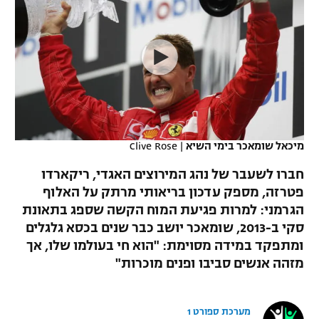
כדורסל נשים
נבחרת ישראל
יורוליג
ליגה ספרדית
טניס
VOD
מכבי תל אביב
מכבי חיפה
יורוקאפ
ליגה איטלקית
כדוריד
הפועל חולון
בית"ר ירושלים
רץ ברשת
ליגה צרפתית
כדורעף
הפועל ירושלים
מכבי תל אביב
ליגה הולנדית
שחייה
תוצאות
מיכאל שומאכר בימי השיא
|
Clive Rose
דני אבדיה
הפועל תל אביב
ליגה טורקית
חברו לשעבר של נהג המירוצים האגדי, ריקארדו
ג'ודו
הפועל חיפה
פטרזה, מספק עדכון בריאותי מרתק על האלוף
לוח שידורים
ליגה סינית
הגרמני: למרות פגיעת המוח הקשה שספג בתאונת
אגרוף
הפועל באר שבע
סקי ב-2013, שומאכר יושב כבר שנים בכסא גלגלים
ליגה ברזילאית
ברחבה
ומתפקד במידה מסוימת: "הוא חי בעולמו שלו, אך
ספורט אולימפי
מכבי נתניה
מזהה אנשים סביבו ופנים מוכרות"
ליגות נוספות
UFC
"מעל הליגה" – פודקאסט
בני יהודה
מערכת ספורט 1
היאבקות WWE