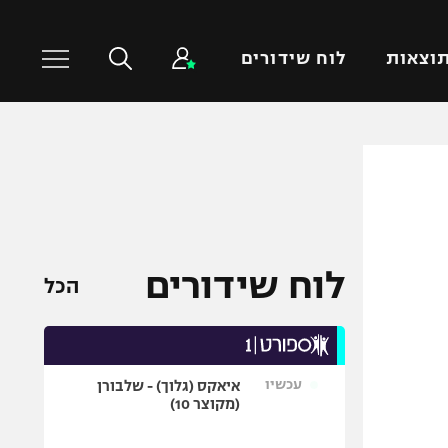
וצאות
לוח שידורים
כדורסל עולמי
ענפים נוספים
NBA
טניס
יורוליג
כדוריד
יורוקאפ
כדורעף
לוח שידורים
הכל
שחייה
ג'ודו
אגרוף
עכשיו
איאקס (גלוך) - שלבורן
ספורט אולימפי
(מקוצר 10)
UFC