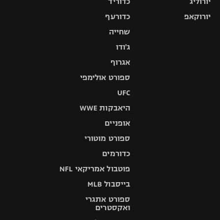
יורוליג
כדוריד
יורוקאפ
כדורעף
שחייה
ג'ודו
אגרוף
ספורט אולימפי
UFC
היאבקות WWE
אופניים
ספורט מוטורי
כדורמים
פוטבול אמריקאי NFL
בייסבול MLB
ספורט אתגרי
ואקסטרים