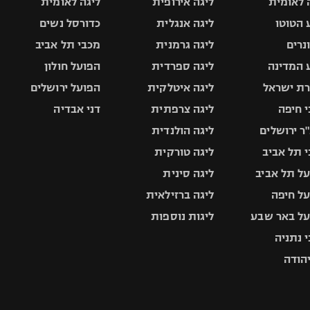
 לאומית
ליגה אירופית
ליגה לאומית
 הטוטו
ליגה אנגלית
כדורסל נשים
ונרים
ליגה גרמנית
מכבי תל אביב
 המדינה
ליגה ספרדית
הפועל חולון
ת ישראל
ליגה איטלקית
הפועל ירושלים
 חיפה
ליגה צרפתית
דני אבדיה
ר ירושלים
ליגה הולנדית
 תל אביב
ליגה טורקית
ל תל אביב
ליגה סינית
ל חיפה
ליגה ברזילאית
ל באר שבע
ליגות נוספות
 נתניה
יהודה