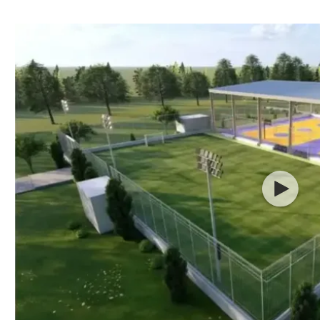
ל אביב
ליגה טורקית
תל אביב
ליגה סינית
חיפה
ליגה ברזילאית
באר שבע
ליגות נוספות
תניה
דה