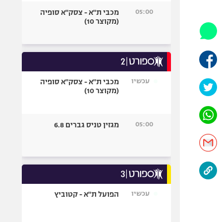
היאבקות WWE
05:00
מכבי ת"א - צסק"א סופיה
אופניים
(מקוצר 10)
ספורט מוטורי
כדורמים
פוטבול אמריקאי NFL
בייסבול MLB
עכשיו
מכבי ת"א - צסק"א סופיה
(מקוצר 10)
ספורט אתגרי
ואקסטרים
אומנויות לחימה
05:00
מגזין טניס גברים 6.8
גיימינג E-Sports
עכשיו
הפועל ת"א - קטוביץ