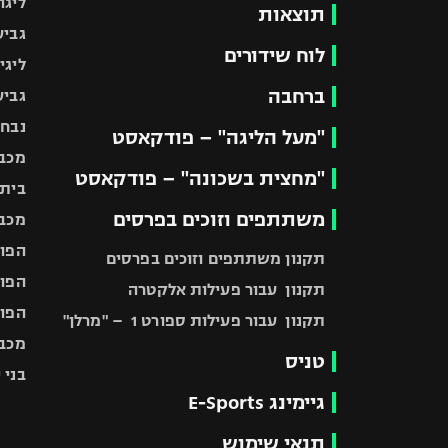
ליגה
תוצאות
גביע
לוח שידורים
ליגי
ברחבה
גביע
נבחר
"מעל הליגה" – פודקאסט
מכבי
"מחצית בשכונה" – פודקאסט
בית"
משתתפים וזוכים בפרסים
מכבי
הפוע
תקנון משתתפים וזוכים בפרסים
הפוע
תקנון עבור פעילות אלקטרה
הפוע
תקנון עבור פעילות ספורט 1 – "מרלן"
מכבי
טניס
בני 
גיימינג E-Sports
תנאי שימוש