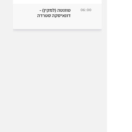
06:00
טוונטה (למקין) -
דונאיסקה סטרדה