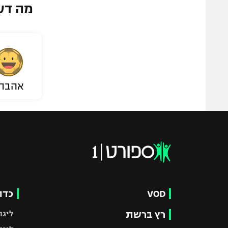
מה דע
אהבת
VOD
כדו
רץ ברשת
ליגת