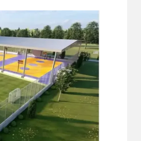
משתתפים וזוכים בפרסים
מכבי ת
הפועל 
תקנון משתתפים וזוכים בפרסים
הפועל 
תקנון עבור פעילות אלקטרה
הפועל 
תקנון עבור פעילות ספורט 1 – "מרלן"
מכבי נ
טניס
בני יהו
גיימינג E-Sports
תנאי שימוש
מדיניות פרטיות
תקנון פעילות ספורט 1
רשיון להקרנה פומבית לבית עסק
הצטרפות לחבילת הערוצים
לוח דרושים – ג'ובנט
תגיות