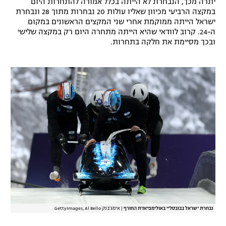
יתרה מכך, הנבחרת לא הייתה בכלל אמורה להתחרות היום
במקצה הרביעי מכיוון שאליו עולות 20 נבחרות מתוך 28 ונבחרת
רשיון להקרנה פומבית לבית עסק
ישראל הייתה ממוקמת אחרי שני המקצים הראשונים במקום
ה-24. קרוב לוודאי שהיא הייתה מתחרה היום רק במקצה שלישי
הצטרפות לחבילת הערוצים
ובכך מסיימת את חלקה בתחרות.
לוח דרושים – ג'ובנט
תגיות
המגזין
נבחרת ישראל בבובסליי באולימפיאדת החורף
|
אימג'בנק GettyImages, Al Bello