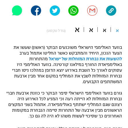
"מחצית בשכונה" – פודקאסט
אופניים
ספורט מוטורי
משתתפים וזוכים בפרסים
א
א
א
א
(גודל טקסט)
כדורמים
תקנון משתתפים וזוכים בפרסים
טניס
בוועד האולימפי הישראלי משוכנעים הבוקר (ראשון) שעשו את
פוטבול אמריקאי NFL
הצעד הנכון, היחיד והמתבקש כאשר החליטו אתמול בערב
תקנון עבור פעילות אלקטרה
להשעות את נבחרת המזחלות של ישראל
מהתחרות
באולימפיאדת החורף במילאנו קורטינה. בוועד האולימפי היו
גיימינג E-Sports
בייסבול MLB
עסוקים לאורך כל השבת באירוע יוצא הדופן במהלכו ניסו חברי
תקנון עבור פעילות ספורט 1 – "מרלן"
נבחרת המזחלות לשבץ את המחליף במקום אחד מבין ארבעת
ספורט אתגרי ואקסטרים
המשתתפים הקבועים.
תנאי שימוש
גורם בוועד האולימפי הישראלי סיפר הבוקר כי כוונת ארבעת חברי
אומנויות לחימה
נבחרת המזחלות לא הייתה רעה וכי המניע לכל האירוע היה
מדיניות פרטיות
רצונם שגם המחליף ישתתף באולימפיאדה. אתמול בשני המקצים
גיימינג E-Sports
הראשונים מבין ארבעה של התחרות סיימה הנבחרת במקומות
האחרונים כך שסיכוי לעשות משהו לא היה לה גם כך.
תקנון פעילות ספורט 1