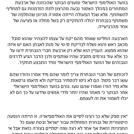
בוועד האולימפי הישראלי טוענים הבוקר שהכוונה של ארבעת
המתחרים במהלך האסור נבעה מהרצון לתת הזדמנות גם למחליף
להשתתף. אלא שכל הפעולה הייתה אסורה מכיוון שהחלפה של
משתתף בנבחרת יכולה להתקיים רק בשל מחלה או פציעה של
אחד מהרביעייה.
הארבעה החליטו שאחד מהם יקח על עצמו להצהיר שהוא סובל
מכאב ראש והוא נשלח לבדיקת סי.טי על מנת לאבחן האם יש איזה
שהוא ממצא. העניין הוא שלא רק ארבעת חברי הנבחרת ידעו על
כך אלא עוד גורמים מסביב שהיו שותפים ולכן הדבר הגיע לדרגים
הגבוהים של הוועד האולימפי הישראלי ומיד התבצע תחקיר.
לזכותם של חברי הנבחרת צריך לומר שהם מיד אמרו והודו שהם
עשו דבר פסול. הם לא ניסו להסתיר בבדיקה ולא תיאמו גרסאות
אלא מיד הודו ואמרו שהם טעו. גורם בוועד האולימפי הישראלי
אמר הבוקר כי מאחר שהיו יותר מידי אנשים שידעו על כך הם לא
יכלו לשמור את זה לעצמם.
"אין ספק שלא כך רצינו לסיים את האולימפיאדה. זו הייתה הופעה
היסטורית של נבחרת המזחלות עבור ישראל ובטח שעם כל
החגיגיות הזאת אף אחד לא רצה שזה יסתיים בצורה כזאת אבל אי