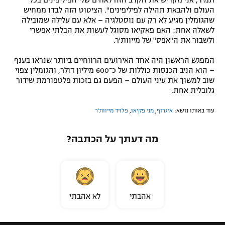
תמיד, אני מקדיש את הקרב הזה לאחים שלי הפיליפינים בכל
העולם ולהבאת תהילה לפיליפינים". הציטוט הזה לבדו ממחיש
שהגומלין מגיע לא רק עם נוסטלגיה – אלא עם עלילה שמובילה
לשאלה אחת: האם פאקיאו מסוגל לעשות את הבלתי אפשרי
ולשבור את ה"אפס" של מייוות'ר.
המפגש הראשון היה אחד האירועים הרווחיים ביותר שנראו בענף
– הוא הניב הכנסות כוללות של כ־600 מיליון דולר, והגומלין צפוי
שוב למשוך את עיני העולם – הפעם גם בזכות פלטפורמת שידור
גלובלית אחת.
עוד באותו נושא:
איגרוף
,
מני פקיאו
,
פלויד מייוות'ר
מה דעתך על הכתבה?
אהבתי
לא אהבתי