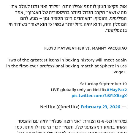
אצל פקיאו הטון לוחמני אפילו יותר: "פלויד ואני נתנו לעולם את
רשיון להקרנה פומבית לבית עסק
מה שנשאר הקרב הגדול ביותר בהיסטוריה של האגרוף", אמר
הפיליפיני, והוסיף: "האוהדים חיכו מספיק זמן – מגיע להם
הצטרפות לחבילת הערוצים
הגומלין הזה, והוא יהיה גדול יותר עכשיו כי הוא ישודר בשידור חי
בנטפליקס".
לוח דרושים – ג'ובנט
FLOYD MAYWEATHER vs. MANNY PACQUIAO
תגיות
Two of the greatest icons in boxing history will meet again
המגזין
in the first-ever professional boxing match at Sphere in Las
Vegas.
Saturday September 19
LIVE globally only on Netflix
#MayPac2
pic.twitter.com/3i5FtXBzgX
February 23, 2026
— Netflix (@netflix)
פאקיאו (3-8-62) הצהיר: "אני רוצה שפלויד יחיה עם ההפסד
האחד במאזן המקצועני שלו, ותמיד יזכור מי נתן לו אותו. כמו