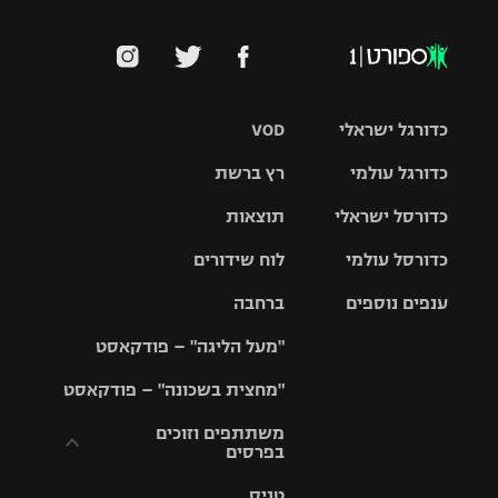
כדורגל ישראלי
VOD
כדורגל עולמי
רץ ברשת
ליגת העל
כדורסל ישראלי
תוצאות
ליגת
ליגה לאומית
האלופות
כדורסל עולמי
לוח שידורים
ליגת ווינר
סל
גביע הטוטו
ענפים נוספים
ברחבה
ליגה
NBA
אירופית
"מעל הליגה" – פודקאסט
ליגה לאומית
ליגיונרים
טניס
יורוליג
ליגה אנגלית
"מחצית בשכונה" – פודקאסט
כדורסל נשים
גביע המדינה
כדוריד
יורוקאפ
ליגה גרמנית
משתתפים וזוכים
בפרסים
מכבי תל
נבחרת
כדורעף
אביב
ישראל
ליגה
טניס