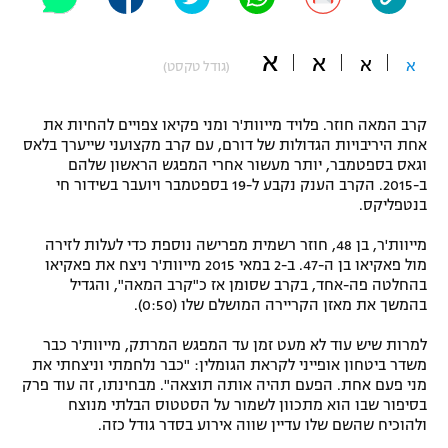
"מחצית בשכונה" – פודקאסט
אופניים
א
א
א
א
(גודל טקסט)
ספורט מוטורי
משתתפים וזוכים בפרסים
קרב המאה חוזר. פלויד מייוות'ר ומני פקיאו צפויים להחיות את
כדורמים
אחת היריבויות הגדולות של דורם, עם קרב מקצועני שייערך בלאס
תקנון משתתפים וזוכים בפרסים
טניס
וגאס בספטמבר, יותר מעשור אחרי המפגש הראשון שלהם
פוטבול אמריקאי NFL
ב-2015. הקרב הענק נקבע ל-19 בספטמבר ויועבר בשידור חי
תקנון עבור פעילות אלקטרה
בנטפליקס.
גיימינג E-Sports
בייסבול MLB
מייוות'ר, בן 48, חוזר רשמית מפרישה נוספת כדי לעלות לזירה
תקנון עבור פעילות ספורט 1 – "מרלן"
מול פאקיאו בן ה-47. ב-2 במאי 2015 מייוות'ר ניצח את פאקיאו
ספורט אתגרי ואקסטרים
בהחלטה פה-אחד, בקרב שסומן אז כ"קרב המאה", והגדיל
תנאי שימוש
בהמשך את מאזן הקריירה המושלם שלו (0:50).
אומנויות לחימה
למרות שיש עוד לא מעט זמן עד המפגש המרתק, מייוות'ר כבר
מדיניות פרטיות
משדר ביטחון אופייני לקראת הגומלין: "כבר נלחמתי וניצחתי את
גיימינג E-Sports
מני פעם אחת. הפעם תהיה אותה תוצאה". מבחינתו, זה עוד פרק
בסיפור שבו הוא מתכוון לשמור על הסטטוס הבלתי מנוצח
תקנון פעילות ספורט 1
ולהוכיח שהשם שלו עדיין שווה אירוע בסדר גודל כזה.