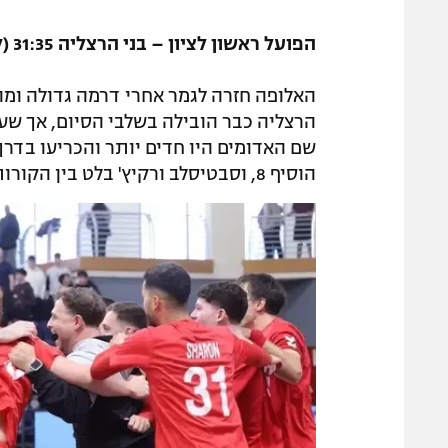
הפועל ראשון לציון – בני הרצליה 31:35 (לאחר הארכה, 28:28 בתום הזמן החוקי)
האלופה חזרה לגמר אחרי דרמה גדולה ומה
הרצליה כבר הובילה בשלבי הסיום, אך שע
הוסיף 8, וסבטיסלב ורקיץ' בלט בין הקורות עם 20 עצירות. דניס ינקובסקי בלט מנגד עם 8 שערים.