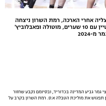
31:3 על בני הרצליה אחרי הארכה, רמת השרון ניצחה
33:38 את מ.כ חולון. בן גונן הצטיין עם 10 שערים, מוטולה ופאבלוביץ'
מ-2024
י גמר גביע המדינה בכדוריד, ובסיומם נקבע שחזור
שון לציון תפגוש את מוליכת הטבלה א.ס. רמת השרון בקרב על