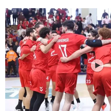
ל אביב
ליגה טורקית
תל אביב
ליגה סינית
חיפה
ליגה ברזילאית
באר שבע
ליגות נוספות
תניה
דה