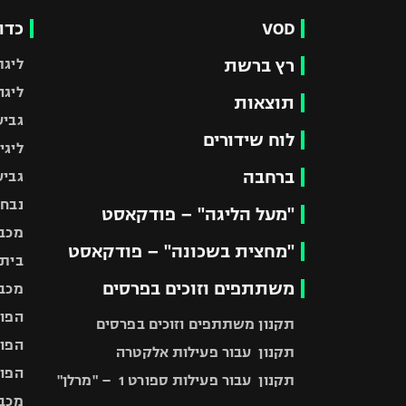
VOD
כדו
רץ ברשת
ליגת
ליגה
תוצאות
גביע
לוח שידורים
ליגי
ברחבה
גביע
נבחר
"מעל הליגה" – פודקאסט
מכבי
"מחצית בשכונה" – פודקאסט
בית"
משתתפים וזוכים בפרסים
מכבי
הפוע
תקנון משתתפים וזוכים בפרסים
הפוע
תקנון עבור פעילות אלקטרה
הפוע
תקנון עבור פעילות ספורט 1 – "מרלן"
מכבי