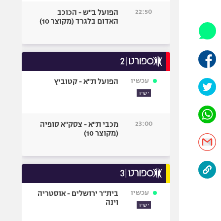
היאבקות WWE
22:50
הפועל ב"ש - הכוכב
אופניים
האדום בלגרד (מקוצר 10)
ספורט מוטורי
כדורמים
פוטבול אמריקאי NFL
בייסבול MLB
עכשיו
הפועל ת"א - קטוביץ
ספורט אתגרי
ישיר
ואקסטרים
אומנויות לחימה
23:00
מכבי ת"א - צסק"א סופיה
גיימינג E-Sports
(מקוצר 10)
עכשיו
בית"ר ירושלים - אוסטריה
וינה
ישיר