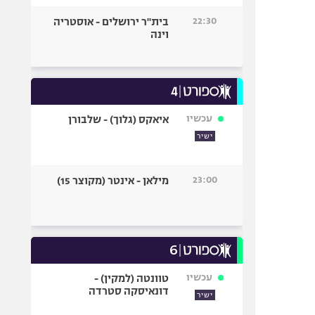
22:30
בית"ר ירושלים - אוסטריה
וינה
עכשיו
איאקס (גלוך) - שלבורן
ישיר
23:00
מילאן - אינטר (מקוצר 15)
עכשיו
טוונטה (למקין) -
דונאיסקה סטרדה
ישיר