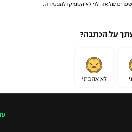
תך על הכתבה?
י
לא אהבתי
עק