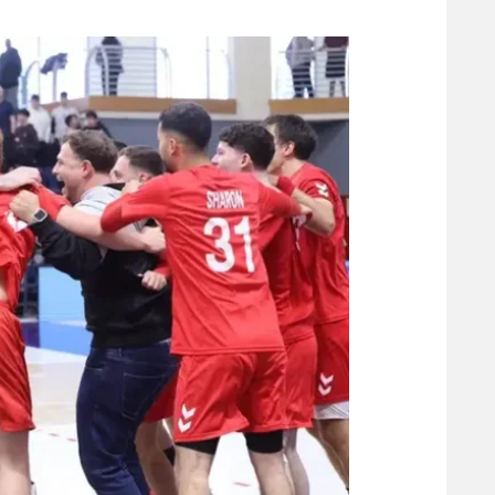
משתתפים וזוכים בפרסים
מכבי ת
הפועל 
תקנון משתתפים וזוכים בפרסים
הפועל 
תקנון עבור פעילות אלקטרה
הפועל 
תקנון עבור פעילות ספורט 1 – "מרלן"
מכבי נ
טניס
בני יהו
גיימינג E-Sports
תנאי שימוש
מדיניות פרטיות
תקנון פעילות ספורט 1
רשיון להקרנה פומבית לבית עסק
הצטרפות לחבילת הערוצים
לוח דרושים – ג'ובנט
תגיות