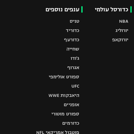
כדורסל עולמי
ענפים נוספים
NBA
טניס
יורוליג
כדוריד
יורוקאפ
כדורעף
שחייה
ג'ודו
אגרוף
ספורט אולימפי
UFC
היאבקות WWE
אופניים
ספורט מוטורי
כדורמים
פוטבול אמריקאי NFL