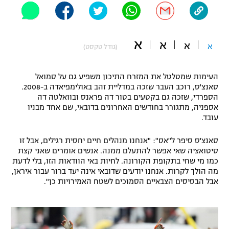
"מחצית בשכונה" – פודקאסט
אופניים
א
א
א
ספורט מוטורי
א
משתתפים וזוכים בפרסים
(גודל טקסט)
כדורמים
העימות שמטלטל את המזרח התיכון משפיע גם על סמואל
תקנון משתתפים וזוכים בפרסים
טניס
סאנצ'ס, רוכב העבר שזכה במדליית זהב באולימפיאדה ב-2008.
פוטבול אמריקאי NFL
הספרדי, שזכה גם בקטעים בטור דה פראנס ובוואלטה דה
תקנון עבור פעילות אלקטרה
אספניה, מתגורר בחודשים האחרונים בדובאי, שם אחד מבניו
גיימינג E-Sports
עובד.
בייסבול MLB
תקנון עבור פעילות ספורט 1 – "מרלן"
סאנצ'ס סיפר ל"אס": "אנחנו מנהלים חיים יחסית רגילים, אבל זו
ספורט אתגרי ואקסטרים
סיטואציה שאי אפשר להתעלם ממנה. אנשים אומרים שאני קצת
תנאי שימוש
כמו מי שחי בתקופת הקורונה. לחיות באי הוודאות הזו, בלי לדעת
אומנויות לחימה
מה הולך לקרות. אנחנו יודעים שדובאי אינה יעד ברור עבור איראן,
אבל הבסיסים הצבאיים הסמוכים לשטח האמירויות כן".
מדיניות פרטיות
גיימינג E-Sports
תקנון פעילות ספורט 1