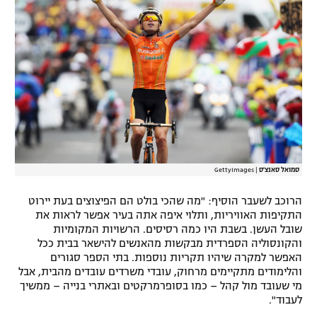
רשיון להקרנה פומבית לבית עסק
הצטרפות לחבילת הערוצים
לוח דרושים – ג'ובנט
תגיות
המגזין
סמואל סאנצ'ס
|
GettyImages
הרוכב לשעבר הוסיף: "מה שהכי בולט הם הפיצוצים בעת יירוט
התקיפות האוויריות, ותלוי איפה אתה בעיר אפשר לראות את
שובל העשן. בשבת היו כמה רסיסים. הרשויות המקומיות
והקונסוליה הספרדית מבקשות מהאנשים להישאר בבית ככל
האפשר למקרה שיהיו תקריות נוספות. בתי הספר סגורים
והלימודים מתקיימים מרחוק, עובדי משרדים עובדים מהבית, אבל
מי שעובד מול קהל – כמו בסופרמרקטים ובאתרי בנייה – ממשיך
לעבוד".