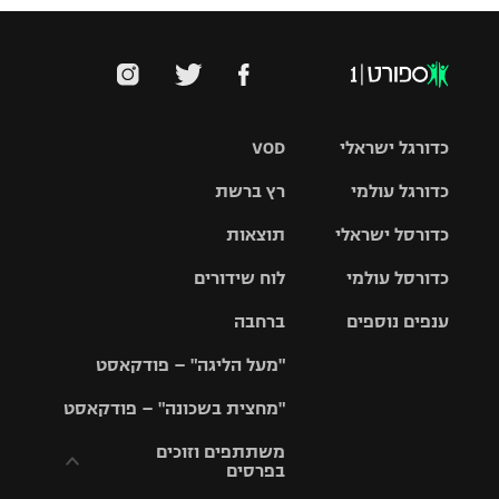
כדורגל ישראלי
VOD
כדורגל עולמי
רץ ברשת
ליגת העל
כדורסל ישראלי
תוצאות
ליגת
ליגה לאומית
האלופות
כדורסל עולמי
לוח שידורים
ליגת ווינר
סל
גביע הטוטו
ענפים נוספים
ברחבה
ליגה
NBA
אירופית
"מעל הליגה" – פודקאסט
ליגה לאומית
ליגיונרים
טניס
יורוליג
ליגה אנגלית
"מחצית בשכונה" – פודקאסט
כדורסל נשים
גביע המדינה
כדוריד
יורוקאפ
ליגה גרמנית
משתתפים וזוכים
בפרסים
מכבי תל
נבחרת
כדורעף
אביב
ישראל