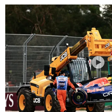
תל אביב
ליגה סינית
חיפה
ליגה ברזילאית
באר שבע
ליגות נוספות
תניה
דה