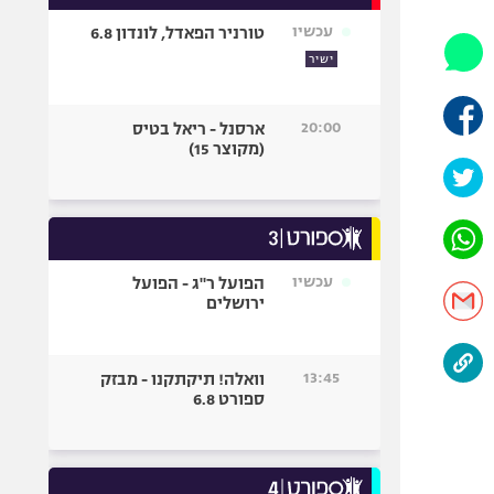
אופניים
עכשיו
טורניר הפאדל, לונדון 6.8
ספורט מוטורי
ישיר
כדורמים
פוטבול אמריקאי NFL
20:00
ארסנל - ריאל בטיס
(מקוצר 15)
בייסבול MLB
ספורט אתגרי
ואקסטרים
אומנויות לחימה
גיימינג E-Sports
עכשיו
הפועל ר"ג - הפועל
ירושלים
13:45
וואלה! תיקתקנו - מבזק
ספורט 6.8