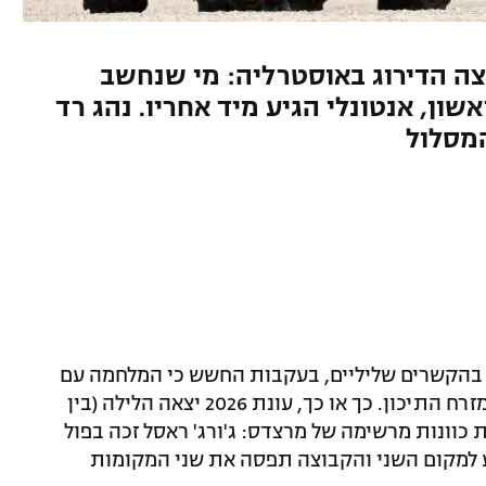
 הדירוג באוסטרליה: מי שנחשב
שון, אנטונלי הגיע מיד אחריו. נהג רד
המסלול
ונים הוזכרה פורמולה 1 דווקא בהקשרים שליליים, בעקבות החשש כי המלחמה עם
איראן עלולה להביא לביטול שני מירוצים במזרח התיכון. כך או כך, עונת 2026 יצאה הלילה (בין
כוונות מרשימה של מרצדס: ג'ורג' ראסל זכה בפול
יע למקום השני והקבוצה תפסה את שני המקומות