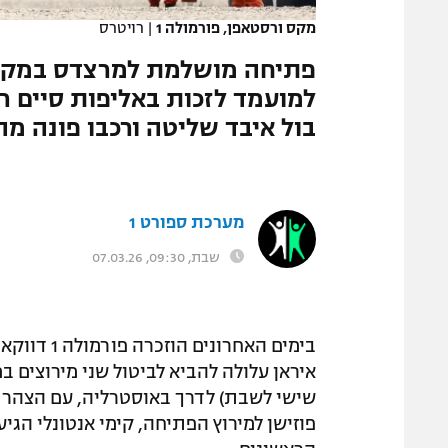
מקס ורסטאפן, פורמולה 1
|
רויטרס
פתיחה מושלמת למרצדס במקצה
למועמד לזכות באליפות סיים רא
בול איבד שליטה ורכבו פונה מ
מערכת ספורט 1
שבת, 09:30, 07.03.26
בימים האחר
שישי לשבת) לדרך באוסטרליה, עם הצהרת 
פוזישן למירוץ הפתיחה, קימי אנטונלי הג