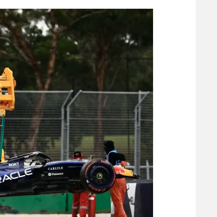
הפועל 
תקנון משתתפים וזוכים בפרסים
הפועל 
תקנון עבור פעילות אלקטרה
הפועל 
תקנון עבור פעילות ספורט 1 – "מרלן"
מכבי נ
טניס
בני יהו
גיימינג E-Sports
תנאי שימוש
מדיניות פרטיות
תקנון פעילות ספורט 1
רשיון להקרנה פומבית לבית עסק
הצטרפות לחבילת הערוצים
לוח דרושים – ג'ובנט
תגיות
המגזין