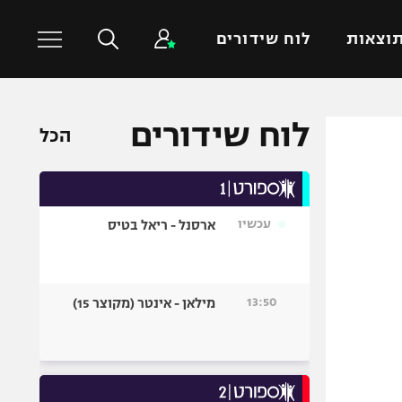
וצאות
לוח שידורים
לוח שידורים
כדורסל עולמי
ענפים נוספים
הכל
NBA
טניס
יורוליג
כדוריד
יורוקאפ
כדורעף
עכשיו
ארסנל - ריאל בטיס
שחייה
ג'ודו
13:50
מילאן - אינטר (מקוצר 15)
אגרוף
ספורט אולימפי
UFC
היאבקות WWE