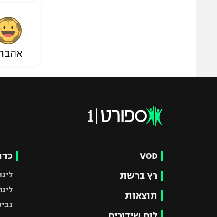
אהבת
VOD
כדו
רץ ברשת
ליגת
ליגה
תוצאות
גביע
לוח שידורים