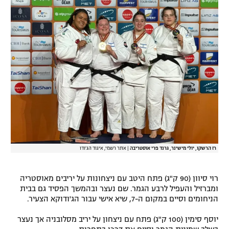
רשיון להקרנה פומבית לבית עסק
הצטרפות לחבילת הערוצים
לוח דרושים – ג'ובנט
תגיות
המגזין
רז הרשקו, יולי מישינר, גרנד פרי אוסטריבה
|
אתר רשמי, איגוד הג'ודו
רוי סיוון (90 ק"ג) פתח היטב עם ניצחונות על יריבים מאוסטריה
ומברזיל והעפיל לרבע הגמר. שם נעצר ובהמשך הפסיד גם בבית
הניחומים וסיים במקום ה-7, שיא אישי עבור הג'ודוקא הצעיר.
יוסף סימין (100 ק"ג) פתח עם ניצחון על יריב מסלובניה אך נעצר