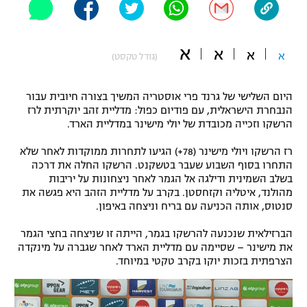
"מחצית בשכונה" – פודקאסט
אופניים
א
א
א
א
(גודל טקסט)
ספורט מוטורי
משתתפים וזוכים בפרסים
כדורמים
היום השלישי של גרנד פרי אוסטריה המשיך בצורה חיובית עבור
תקנון משתתפים וזוכים בפרסים
טניס
הנבחרת הישראלית, עם פודיום כפול: מדליית זהב יוקרתית לרז
הרשקו וזכייה מכובדת של יולי מישינר במדליית הארד.
פוטבול אמריקאי NFL
תקנון עבור פעילות אלקטרה
רז הרשקו ויולי מישינר (78+) הגיעו לתחרות ממוקדות לאחר שלא
גיימינג E-Sports
בייסבול MLB
התחרו בסוף השבוע שעבר בטשקנט. הרשקו החלה את דרכה
תקנון עבור פעילות ספורט 1 – "מרלן"
בשלב השמינית ודילגה אל הגמר לאחר ניצחונות על יריבות
ספורט אתגרי ואקסטרים
מהולנד, איטליה וקזחסטן. בקרב על מדליית הזהב היא פגשה את
תנאי שימוש
סנטוס, אותה הכניעה עם בריח וניצחה באיפון.
אומנויות לחימה
הברזילאית שנכנעה להרשקו בגמר, הייתה זו שניצחה בחצי הגמר
את מישינר – שסיימה עם מדליית הארד לאחר שגברה על מינקדה
מדיניות פרטיות
גיימינג E-Sports
הצרפתית בזכות יוקו בקרב טקטי במיוחד.
תקנון פעילות ספורט 1