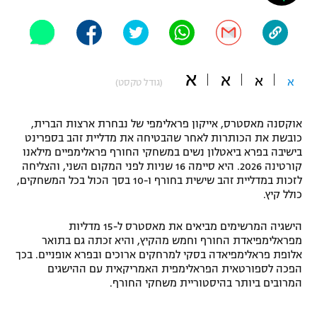
"מחצית בשכונה" – פודקאסט
אופניים
ספורט מוטורי
משתתפים וזוכים בפרסים
א
א
א
א
(גודל טקסט)
כדורמים
תקנון משתתפים וזוכים בפרסים
טניס
אוקסנה מאסטרס, אייקון פראלימפי של נבחרת ארצות הברית,
פוטבול אמריקאי NFL
כובשת את הכותרות לאחר שהבטיחה את מדליית זהב בספרינט
תקנון עבור פעילות אלקטרה
בישיבה בפרא ביאטלון נשים במשחקי החורף פראלימפיים מילאנו
גיימינג E-Sports
בייסבול MLB
קורטינה 2026. היא סיימה 16 שניות לפני המקום השני, והצליחה
תקנון עבור פעילות ספורט 1 – "מרלן"
לזכות במדליית זהב שישית בחורף ו-10 בסך הכול בכל המשחקים,
כולל קיץ.
ספורט אתגרי ואקסטרים
תנאי שימוש
הישגיה המרשימים מביאים את מאסטרס ל-15 מדליות
אומנויות לחימה
מפראלימפיאדת החורף וחמש מהקיץ, והיא זכתה גם בתואר
אלופת פראלימפיאדה בסקי למרחקים ארוכים ובפרא אופניים. בכך
מדיניות פרטיות
גיימינג E-Sports
הפכה לספורטאית הפראלימפית האמריקאית עם ההישגים
המרובים ביותר בהיסטוריית משחקי החורף.
תקנון פעילות ספורט 1