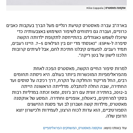
אוקסנה מאסטרס
|
Mike Coppola
בארה"ב עברה מאסטרס קטיעת רגליים מעל הברך בעקבות כאבים
כרוניים, ועברה גם ניתוחים לשיפור השימוש באצבעותיה כדי
שיוכלו לשמש כאגודלים. בהתייחסה לתקופת ילדותה הקשה
סיפרה ל-ESPN: "נאנסתי מדי יום בין הגילאים 5–7. היינו רעבים,
תמיד רעבים. לפעמים קיבלנו חתיכת לחם, אבל לעיתים קרובות
הלכנו לישון על בטן ריקה".
למרות סיפור החיים הקשה, מאסטרס הפכה לאחת
מהפראלימפיות המוכשרות ביותר בעולם. היא ניסתה תחומים
רבים, החל מריקוד והחלקה על הקרח, דרך רכיבה על סוסים ועד
החתירה, שבה החלה להתבלט. מדלייתה הראשונה הייתה
ב-2012, בחתירה זוגית עם רוב ג'ונס, ומאז זכתה במדליות רבות
בסקי למרחקים, ביאטלון, אופניים וחתירה. המסע של אוקסנה
מאסטרס, מילדות קשה ושברון לב ועד פסגת ההישגים
הספורטיביים, הוא עדות לכוח הרצון, לעמידות ולכישרון יוצא
הדופן שלה.
עוד באותו נושא:
אוקסנה מאסטרס
,
המשחקים הפראלימפיים