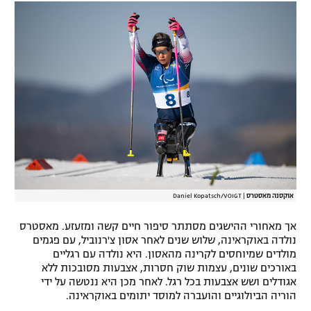
רשיון להקרנה פומבית לבית עסק
הצטרפות לחבילת הערוצים
לוח דרושים – ג'ובנט
תגיות
המגזין
אוקסנה מאסטרס
|
Daniel Kopatsch/VOIGT
אך מאחורי ההישגים מסתתר סיפור חיים קשה ומזעזע. מאסטרס
נולדה באוקראינה, שלוש שנים לאחר אסון צ'רנוביל, עם פגמים
מולדים שמיוחסים לקרינה מהאסון. היא נולדה עם רגליים
באורכים שונים, עצמות שוק חסרות, אצבעות מסובכות ללא
אגודלים ושש אצבעות בכל רגל. לאחר מכן היא ננטשה על ידי
הוריה הביולוגיים והועברה למוסד יתומים באוקראינה.