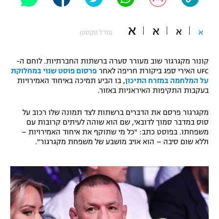
"מחצית בשכונה" – פודקאסט
אופניים
א
א
א
א
(גודל טקסט)
ספורט מוטורי
משתתפים וזוכים בפרסים
קונור מקגרגור שוב מעורר סערה ברשתות החברתיות. לוחם ה-
כדורמים
UFC האירי ספג ביקורת חריפה לאחר
פרסום פוסט שנוי במחלוקת
תקנון משתתפים וזוכים בפרסים
טניס
על המלחמה במזרח התיכון
, בו הביע תמיכה באיחוד האמירויות
פוטבול אמריקאי NFL
בעקבות התקיפות האיראניות באזור.
תקנון עבור פעילות אלקטרה
גיימינג E-Sports
מקגרגור פרסם את הדברים ברשתות לצד תמונה שלו רכוב על
בייסבול MLB
תקנון עבור פעילות ספורט 1 – "מרלן"
סוס במדבר סמוך לדובאי, שם הוא שוהה לעיתים קרובות עם
משפחתו. בפוסט כתב: "כל מי שתוקף את איחוד האמירויות –
ספורט אתגרי ואקסטרים
וללא שום סיבה – הוא אויב מושבע של משפחת מקגרגור".
תנאי שימוש
אומנויות לחימה
מדיניות פרטיות
גיימינג E-Sports
תקנון פעילות ספורט 1