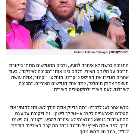
רשיון להקרנה פומבית לבית עסק
הצטרפות לחבילת הערוצים
לוח דרושים – ג'ובנט
תגיות
קונור מקגרגור
|
Richard Pelham / Stringer
התגובה ברשת לא איחרה להגיע, ורבים מהגולשים מתחו ביקורת
המגזין
חריפה על הלוחם האירי. חלקם כינו אותו "מבוכה לאירלנד", בעוד
אחרים הגדירו את הפוסט כ"קרינג' מוחלט". "קונור, אתה עושה
מעצמך צחוק מוחלט", כתב אחד הגולשים האיריים. "מבוכה
לאירלנד, לעם האירי ולהיסטוריה האירית".
גולש אחר לעג לדבריו: "מה בדיוק אתה הולך לעשות? להזמין את
הטילים האיראניים לקרב MMA? לך לישון". גם ביקורת על עצם
ההתערבות בנושא בינלאומי לא איחרה להגיע. "קונור, זה פשוט
מביך. למה אתה מצייץ על מדינה זרה? מה קרה ל‘אירלנד קודמת
לכל'?", כתב משתמש נוסף.