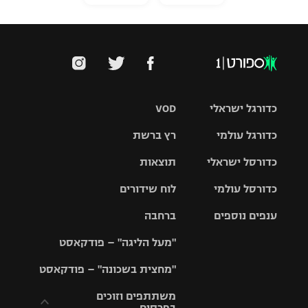
כדורגל ישראלי
VOD
כדורגל עולמי
רץ ברשת
ליגת העל
כדורסל ישראלי
תוצאות
ליגת
ליגה לאומית
האלופות
כדורסל עולמי
לוח שידורים
ליגת ווינר
סל
גביע הטוטו
ענפים נוספים
ברחבה
ליגה
NBA
אירופית
"מעל הליגה" – פודקאסט
ליגה לאומית
ליגיונרים
טניס
יורוליג
ליגה אנגלית
"מחצית בשכונה" – פודקאסט
כדורסל נשים
גביע המדינה
כדוריד
יורוקאפ
ליגה גרמנית
משתתפים וזוכים
בפרסים