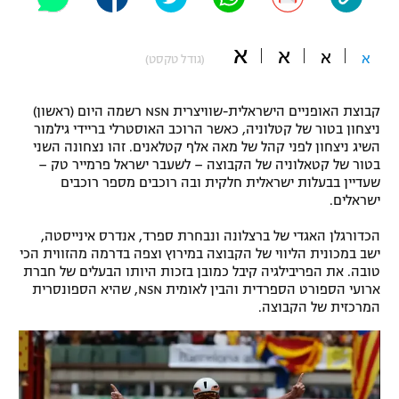
"מחצית בשכונה" – פודקאסט
אופניים
א
א
א
א
(גודל טקסט)
ספורט מוטורי
משתתפים וזוכים בפרסים
קבוצת האופניים הישראלית-שוויצרית NSN רשמה היום (ראשון)
כדורמים
ניצחון בטור של קטלוניה, כאשר הרוכב האוסטרלי בריידי גילמור
תקנון משתתפים וזוכים בפרסים
טניס
השיג ניצחון לפני קהל של מאה אלף קטלאנים. זהו נצחונה השני
פוטבול אמריקאי NFL
בטור של קטאלוניה של הקבוצה – לשעבר ישראל פרמייר טק –
תקנון עבור פעילות אלקטרה
שעדיין בבעלות ישראלית חלקית ובה רוכבים מספר רוכבים
ישראלים.
גיימינג E-Sports
בייסבול MLB
תקנון עבור פעילות ספורט 1 – "מרלן"
הכדורגלן האגדי של ברצלונה ונבחרת ספרד, אנדרס אינייסטה,
ספורט אתגרי ואקסטרים
ישב במכונית הליווי של הקבוצה במירוץ וצפה בדרמה מהזווית הכי
תנאי שימוש
טובה. את הפריבילגיה קיבל כמובן בזכות היותו הבעלים של חברת
ארועי הספורט הספרדית והבין לאומית NSN, שהיא הספונסרית
אומנויות לחימה
המרכזית של הקבוצה.
מדיניות פרטיות
גיימינג E-Sports
תקנון פעילות ספורט 1