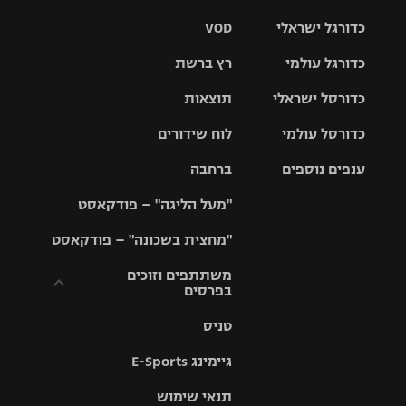
כדורגל ישראלי
VOD
כדורגל עולמי
רץ ברשת
ליגת העל
כדורסל ישראלי
תוצאות
ליגת
ליגה לאומית
האלופות
כדורסל עולמי
לוח שידורים
ליגת ווינר
סל
גביע הטוטו
ענפים נוספים
ברחבה
ליגה
NBA
אירופית
"מעל הליגה" – פודקאסט
ליגה לאומית
ליגיונרים
טניס
יורוליג
ליגה אנגלית
"מחצית בשכונה" – פודקאסט
כדורסל נשים
גביע המדינה
כדוריד
יורוקאפ
ליגה גרמנית
משתתפים וזוכים
בפרסים
מכבי תל
נבחרת
כדורעף
אביב
ישראל
ליגה
טניס
ספרדית
תקנון משתתפים
שחייה
הפועל חולון
מכבי חיפה
וזוכים בפרסים
גיימינג E-Sports
ליגה
איטלקית
ג'ודו
הפועל
בית"ר
תנאי שימוש
תקנון עבור פעילות