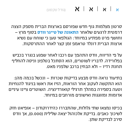
א
"מחצית בשכונה" – פודקאסט
א
א
א
(גודל טקסט)
אופניים
ספורט מוטורי
משתתפים וזוכים בפרסים
סרטון מצלמות גוף חדש שפורסם בארצות הברית מספק הצצה
דרמטית לרגעים שלאחר
התאונה של טייגר וודס
בסוף מרץ –
וחושף פרט מפתיע במיוחד: הגולפאי טען כי שוחח עם נשיא
כדורמים
תקנון משתתפים וזוכים בפרסים
ארצות הברית דונלד טראמפ זמן קצר לאחר ההתרסקות.
טניס
פוטבול אמריקאי NFL
על פי הדיווח, וודס התהפך עם רכבו לאחר שפגע בנגרר בכביש
תקנון עבור פעילות אלקטרה
בפלורידה. לדבריו לשוטרים, הוא הסתכל בטלפון וניסה להחליף
גיימינג E-Sports
בייסבול MLB
תחנת רדיו – ולא הבחין ברכב שלפניו מאט.
תקנון עבור פעילות ספורט 1 – "מרלן"
בתיעוד נראה וודס מבצע בדיקות שכרות – ונכשל בכמה מהן:
ספורט אתגרי ואקסטרים
הוא התקשה לעקוב אחר הוראות, הזיז את ראשו בניגוד להנחיות
תנאי שימוש
וטעה בספירה במהלך תרגילי קואורדינציה. השוטרים ציינו עיניים
אומנויות לחימה
אדומות ומזוגגות ואישונים מורחבים במיוחד.
מדיניות פרטיות
גיימינג E-Sports
בכיסו נמצאו שתי גלולות, שהתבררו כהידרוקודון – אופיאט חזק
לשיכוך כאבים. בדיקת אלכוהול יצאה שלילית (0.000), אך וודס
סירב לבדיקת שתן.
תקנון פעילות ספורט 1