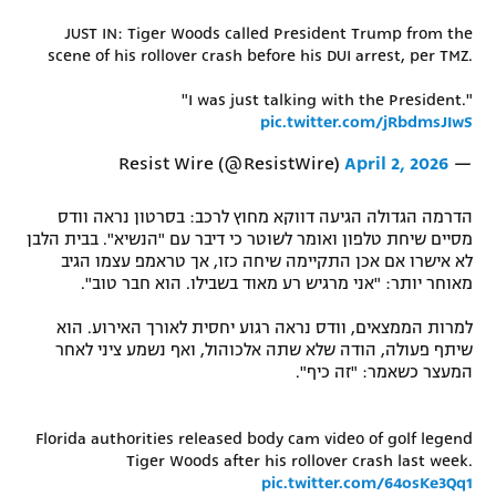
רשיון להקרנה פומבית לבית עסק
JUST IN: Tiger Woods called President Trump from the
scene of his rollover crash before his DUI arrest, per TMZ.
הצטרפות לחבילת הערוצים
"I was just talking with the President."
pic.twitter.com/jRbdmsJIwS
לוח דרושים – ג'ובנט
April 2, 2026
— Resist Wire (@ResistWire)
תגיות
הדרמה הגדולה הגיעה דווקא מחוץ לרכב: בסרטון נראה וודס
מסיים שיחת טלפון ואומר לשוטר כי דיבר עם "הנשיא". בבית הלבן
המגזין
לא אישרו אם אכן התקיימה שיחה כזו, אך טראמפ עצמו הגיב
מאוחר יותר: "אני מרגיש רע מאוד בשבילו. הוא חבר טוב".
למרות הממצאים, וודס נראה רגוע יחסית לאורך האירוע. הוא
שיתף פעולה, הודה שלא שתה אלכוהול, ואף נשמע ציני לאחר
המעצר כשאמר: "זה כיף".
Florida authorities released body cam video of golf legend
Tiger Woods after his rollover crash last week.
pic.twitter.com/64osKe3Qq1