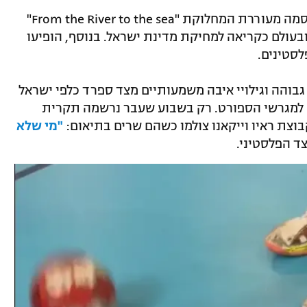
בין היתר, נכתבה על נעלי השחקניות הסיסמה מעוררת המחלוקת "From the River to the sea"
בעולם כקריאה למחיקת מדינת ישראל. בנוסף, הופיעו
לסטינים.
בוהה וגילויי איבה משמעותיים מצד ספרד כלפי ישראל
ם למגרשי הספורט. רק בשבוע שעבר נרשמה תקרית
צת ראיו וייקאנו צולמו כשהם שרים בתיאום:
"מי שלא
ד הפלסטיני.