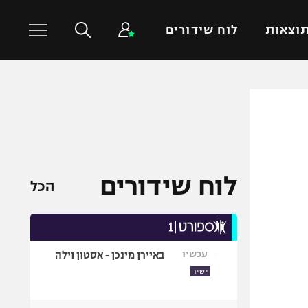
וצאות
לוח שידורים
כדורסל עולמי
ענפים נוספים
NBA
טניס
יורוליג
כדוריד
יורוקאפ
כדורעף
לוח שידורים
הכל
שחייה
ג'ודו
אגרוף
עכשיו
באיירן מינכן - אסטון וילה
ספורט אולימפי
ישיר
UFC
היאבקות WWE