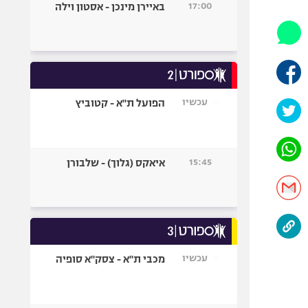
17:00
באיירן מינכן - אסטון וילה
אופניים
ספורט מוטורי
כדורמים
פוטבול אמריקאי NFL
בייסבול MLB
עכשיו
הפועל ת"א - קטוביץ
ספורט אתגרי
ואקסטרים
אומנויות לחימה
15:45
איאקס (גלוך) - שלבורן
גיימינג E-Sports
עכשיו
מכבי ת"א - צסק"א סופיה