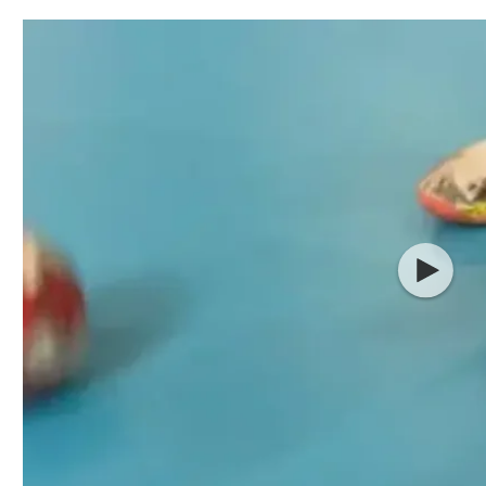
תל אביב
ליגה סינית
חיפה
ליגה ברזילאית
באר שבע
ליגות נוספות
תניה
דה