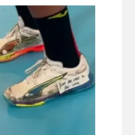
הפועל 
תקנון משתתפים וזוכים בפרסים
הפועל 
תקנון עבור פעילות אלקטרה
הפועל 
תקנון עבור פעילות ספורט 1 – "מרלן"
מכבי נ
טניס
בני יהו
גיימינג E-Sports
תנאי שימוש
מדיניות פרטיות
תקנון פעילות ספורט 1
רשיון להקרנה פומבית לבית עסק
הצטרפות לחבילת הערוצים
לוח דרושים – ג'ובנט
תגיות
המגזין