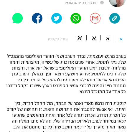
יום שני, 21:43, 27.04.26
"מחצית בשכונה" – פודקאסט
אופניים
ספורט מוטורי
משתתפים וזוכים בפרסים
א
א
א
א
(גודל טקסט)
כדורמים
תקנון משתתפים וזוכים בפרסים
טניס
פוטבול אמריקאי NFL
בערב מרגש ועוצמתי, נפרד הערב (שני) הוועד האולימפי מהמנכ"ל
תקנון עבור פעילות אלקטרה
שלו, גילי לוסטיג, אחרי שנים ארוכות של עשייה, מקצועיות והמון
גיימינג E-Sports
מדליות. יושבת ראש הוועד האולימפי בישראל, יעל ארד, והצוות
בייסבול MLB
תקנון עבור פעילות ספורט 1 – "מרלן"
שלה הכינו ללוסטיג אירוע מושקע ויוצא דופן. במהלך הערב ערך
העיתונאי אביעד פוהרילס מעבר עם לוסטיג על הבמה בין כל
ספורט אתגרי ואקסטרים
תחנות חייו והפנה לבכירי אנשי הספורט בארץ שישבו בקהל ודיברו
תנאי שימוש
כל אחד על המנכ"ל היוצא.
אומנויות לחימה
לוסטיג היה נרגש מאוד ואמר על הבמה, מול הקהל הגדול, בין
מדיניות פרטיות
היתר: "אי אפשר להסביר את התחושה הזאת. זו תחושה של קודם
גיימינג E-Sports
כל הכרת תודה. הכרת תודה לכל אחד ואחת מהאנשים שהגיעו
לכאן במיוחד לערב ולאירוע הפרידה שלי, וזה לא מובן מאליו וזה
תקנון פעילות ספורט 1
מאוד מאוד מוערך על ידי. אני חושב שזה כל כך מחמם את הלב