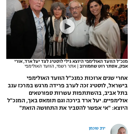
כדורסל נשים
נבחרת ישראל
יורוליג
ליגה ספרדית
טניס
VOD
מכבי תל אביב
מכבי חיפה
יורוקאפ
ליגה איטלקית
כדוריד
הפועל חולון
בית"ר ירושלים
רץ ברשת
ליגה צרפתית
כדורעף
הפועל ירושלים
מכבי תל אביב
ליגה הולנדית
שחייה
תוצאות
מנכ"ל הוועד האולימפי היוצא גילי לוסטיג לצד יעל ארד, אורי
דני אבדיה
הפועל תל אביב
אפק, אסתר רוט שחמורוב
|
אתר רשמי, הוועד האולימפי
ליגה טורקית
ג'ודו
אחרי שנים ארוכות כמנכ"ל הוועד האולימפי
הפועל חיפה
לוח שידורים
בישראל, לוסטיג זכה לערב פרידה מרגש במרכז ענב
ליגה סינית
אגרוף
בתל אביב, בהשתתפות עשרות ספורטאים
הפועל באר שבע
ליגה ברזילאית
אולימפיים. יעל ארד בירכה וגם תומאס באך, המנכ"ל
ברחבה
ספורט אולימפי
היוצא: "אי אפשר להסביר את התחושה הזאת"
מכבי נתניה
ליגות נוספות
UFC
"מעל הליגה" – פודקאסט
בני יהודה
יניב טוכמן
היאבקות WWE