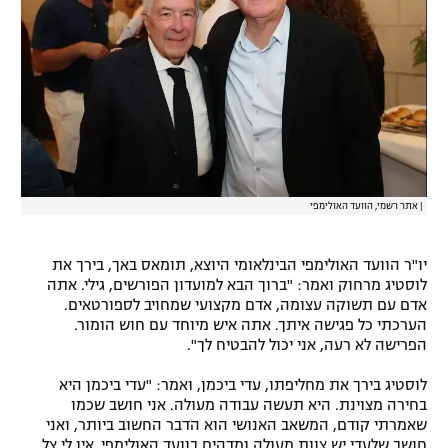
|
אתר רשמי, הוועד האולימפי
יו"ר הוועד האולימפי הבינלאומי היוצא, תומאס באך, בירך את
לוסטיג מרחוק ואמר: "ברוך הבא למועדון הפורשים, גילי. אתה
אדם עם תשוקה עצומה, אדם מקצועי שמחויב לספורטאים.
הערכתי כל פגישה איתך. אתה איש מיוחד עם חוש הומור.
הפרישה לא רעה, אני יכול להבטיח לך".
לוסטיג בירך את מחליפתו, עדי ביכמן, ואמר: "עדי ביכמן היא
בחירה מצוינת. היא תעשה עבודה מעולה. אני חושב שכמו
שאמרתי קודם, המשאב האנושי הוא הדבר החשוב ביותר, ואני
חושב שלעדי יש צוות מעולה ומדהים בוועד האולימפי. אין לי צל