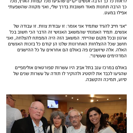
לראות כל כך הרבה אנשים יקרים שהגיעו מכל קצוות הארץ, מכל
כך הרבה תחנות מאוד חשובות בדרך שלי, ואני מקווה שהשפעתי
רשיון להקרנה פומבית לבית עסק
אפילו במעט.
הצטרפות לחבילת הערוצים
"אני חייב להגיד שתמיד אני אומר: זו עבודת צוות. זו עבודה של
אנשים. תמיד האמנתי שהמשאב האנושי זה הדבר הכי חשוב בכל
לוח דרושים – ג'ובנט
ארגון ובכל מקום שהייתי. המשאב הזה היה המפתח להצלחה, ואני
חושב שכל ההצלחות האחרונות שלנו הן קודם כל בזכות האנשים
האלה. אלה שיושבים פה באולם הם אחראים על כל ההישגים
תגיות
המדהימים שעשינו".
המגזין
באולם במרכז ענב בתל אביב היו עשרות ספורטאים אולימפיים
שהגיעו לכבד את לוסטיג ולהוקיר לו תודה על עשרות שנים של
סיוע, תמיכה והקשבה.