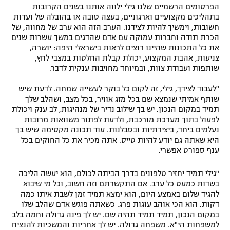
הפרסומים הרשמיים שלנו גילי ילווה אותנו בשנים הקרובות
בתהליכים מקצועיים וארגוניים, בעצה טובה או בהובלה של ועדות
חשובות, וימשיך להיות לצידנו. הערב הזה הוא ערב של מחווה, של
הכרת תודה וחברות עמוקה עם אדם שהדגים במשך עשרות שנים
את כל התכונות שהיינו רוצים לראות בישראלי היפה: יושרה,
צניעות, אהבת המקצוע, יכולת קבלת החלטות במצבי לחץ,
שותפות ועבודת צוות, ובמיוחד מחויבות ענקית לדבר.
"לעבוד לצידך, גילי, זה לקום כל בוקר לעשייה שמחה. לדעת שיש
שותף אמיתי שנמצא שם בכל מזג אוויר, בכל מצב, ושהלב שלך
תמיד במקום הנכון. יש בך שילוב נדיר של מנהיגות, לב ענק ויכולת
לפעול בתוך מערכת מורכבת, ולדעת לפתור משוואות מרובות
נעלמים ביחד, ביצירתיות ובסבלנות. עוד תכונה מקסימה שיש בך
היא שאתה גם יודע להיות טייס. אתה מכיר את כל החוקים בכל
ענף ספורט אפשרי.
"גילי תמיד יחזיר טלפונים בדרך הביתה לכולם, הוא יעשה הליכה
בשדות כמעט כל ערב. אם התקשרתם וזה חשוב, וכל מי שיבוא
להגיד שלום באמצע היום, הוא ימצא תמיד זמן לשבת איתו כמה
דקות. הוא הכי אוהב עוגות פרג. כשאתה פוגש אדם שהלב שלו
במקום הנכון, תמיד תמיד תהיה שם. יש לך פינה גדולה וחמה בלב
למשפחות הי"א. משפחה גדולה. יש לך אחריות והמשכיות להנציח