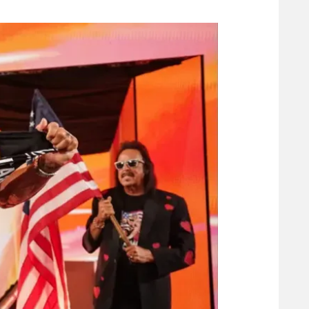
משתתפים וזוכים בפרסים
מכבי ת
הפועל 
תקנון משתתפים וזוכים בפרסים
הפועל 
תקנון עבור פעילות אלקטרה
הפועל 
תקנון עבור פעילות ספורט 1 – "מרלן"
מכבי נ
טניס
בני יהו
גיימינג E-Sports
תנאי שימוש
מדיניות פרטיות
תקנון פעילות ספורט 1
רשיון להקרנה פומבית לבית עסק
הצטרפות לחבילת הערוצים
לוח דרושים – ג'ובנט
תגיות