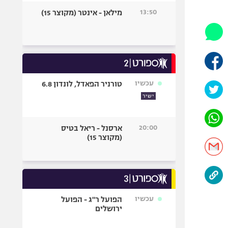
היאבקות WWE
13:50
מילאן - אינטר (מקוצר 15)
אופניים
ספורט מוטורי
כדורמים
פוטבול אמריקאי NFL
בייסבול MLB
עכשיו
טורניר הפאדל, לונדון 6.8
ספורט אתגרי
ישיר
ואקסטרים
אומנויות לחימה
20:00
ארסנל - ריאל בטיס
גיימינג E-Sports
(מקוצר 15)
עכשיו
הפועל ר"ג - הפועל
ירושלים