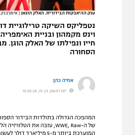
המגזין
ענק ההיאבקות הבידורית. האלק הוגאן
|
אימג'בנק GettyImages, WWE
נטפליקס השיקה טרילוגיית דוק
וינס מקמהון ובניית האימפריה
חייו ונפילתו של האלק הוגן. 
הסחורה
אחיה כהן
יום ראשון, 15:23, 10.05.26
של ה-WWE, Raw, עזבה את הט
המוערכת ביותר מ-5 מיליא