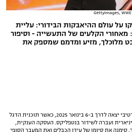
ו על עולם ההיאבקות הבידורי: עליית
: מאחורי הקלעים של התעשייה - וסיפור
מבט מלוכלך, מזיע ומדמם שמספק את
המהפכה הגדולה בתולדות הבידור הספורטיבי יצאה לדרך ב-6 בינואר 2025, כאשר תוכנית הדגל
לוויזיה הליניארית ועברה לשידור בנטפליקס. העסקה הענקית,
רד דולר לעשור, סימנה את סיומו של עידן הכבלים ואת המעבר הסופי