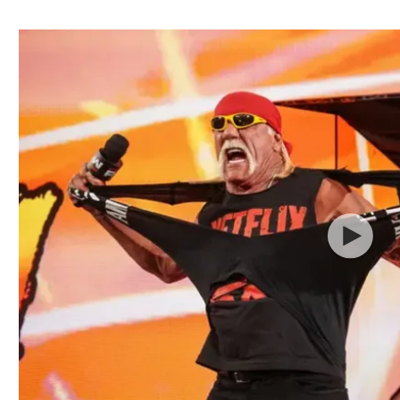
ל אביב
ליגה טורקית
תל אביב
ליגה סינית
חיפה
ליגה ברזילאית
באר שבע
ליגות נוספות
תניה
דה