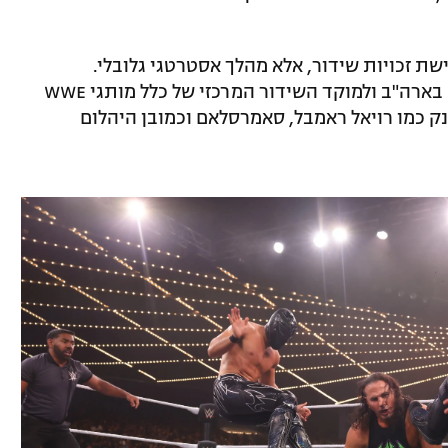
שת זכויות שידור, אלא מהלך אסטרטגי גלובלי.
הפלטפורמה הפכה לבית הבלעדי של Raw בארה"ב ולמוקד השידור המרכזי של כלל מותגי WWE
SmackDown, אירועי הענק כמו רויאל ראמבל, סאמרסלאם וכמובן היהלום