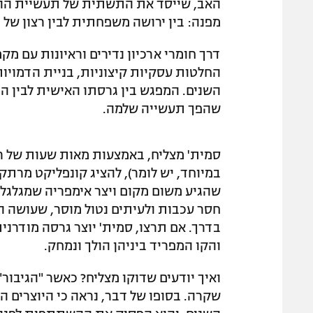
האב, שייסד את התשתית של תעשיית ההיא
מפנה: בין ירושה משפחתית לבין רצון של 
דרך חומרי ארכיון נדירים וראיונות עם מ
החלטות עסקיות קיצוניות, בניית הדמויות
השנים. המפגש בין גרסתו האישית לבין 
שהפך תעשייה שלמה.
סמית' מצליח, באמצעות מאות שעות של רא
במיוחד, יש לומר), להציג קונפליקט מרתק 
שהגיע משום מקום ויצר אימפריה שמגלגלת 
חסר עכבות ולעיתים נטול מוסר, שעושה הכ
בדרך. אם תרצו, סמית' יוצר גרסה מודרנית
והקו המפריד ביניהן הולך ונמחק.
ואיך יודעים שדוקו מצליח? כאשר "הגיבור
שקרה. בסופו של דבר, נראה כי היוצרים ה