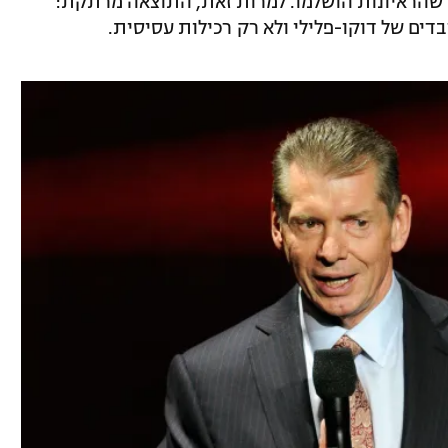
שהראיונות הושלמו. למרות זאת, התוצאה מרתקת:
דים של דוקו-פלילי ולא רק רכילות עסיסית.