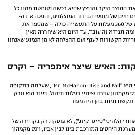
את המוצר היקר והנוצץ שהיא רכשה וסוחטת ממנו כל
חיים של מופעי הבידור המוצלחים, והפכה את ה-
WWE למפלצת תוכן דוקומנטרית, עם מבט של 360 מעלות על התעשייה כולה – שמספר את
עד היום. ומה תגידו? זה עובד. עד היום היא שיחררה מאין
טריות הקשורות לענף ועם ההצלחה לא מן הנמנע שאנחנו
ות: האיש שיצר אימפריה – וקרס
הסדרה שהתחילה את הפרויקט השאפתני היא "Mr. McMahon: Rise and Fall", שעלתה בתקופה
 מקמהון עברה שינויי בעלות וניהול, בעוד הוא נזרק
תקשורתיות בהן היה מעור
ורי הלהיט "טייגר קינג"), לא עוסקת רק בקריירה של
ערכת היחסים המורכבת בינו לבין אביו, וינס מקמהון