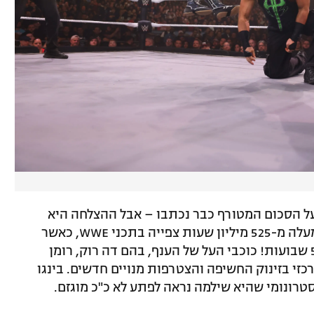
 על הסכום המטורף כבר נכתבו – אבל ההצלחה היא
אדירה: בשנת השידור הראשונה נרשמו למעלה מ-525 מיליון שעות צפייה בתכני WWE, כאשר
Raw נכנסה לטופ 10 העולמי ב-47 מתוך 52 שבועות! כוכבי העל של הענף, בהם דה רוק, רומן
מרכזי בזינוק החשיפה והצטרפות מנויים חדשים. בינגו
טרונומי שהיא שילמה נראה לפתע לא כ"כ מוגזם.