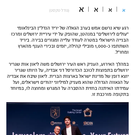
א
"מחצית בשכונה" – פודקאסט
א
א
א
(גודל טקסט)
אופניים
ספורט מוטורי
משתתפים וזוכים בפרסים
רגע שיא נרשם אמש בערב הגאלה של יריד הנדל"ן הבינלאומי
"עולים לירושלים" במנהטן, שהופק על ידי עיריית ירושלים ומרכז
הבנייה הישראלי במטרה לעודד עלייה ומגורים בבירה. ביריד
כדורמים
תקנון משתתפים וזוכים בפרסים
השתתפו כ-1,000 מובילי קהילה, יזמים ובכירי הענף מהארץ
טניס
ומחו"ל.
פוטבול אמריקאי NFL
תקנון עבור פעילות אלקטרה
במהלך האירוע, העניק ראש העיר ירושלים משה ליאון אות שגריר
גיימינג E-Sports
בייסבול MLB
ירושלים בתפוצות לכוכב הכדורסל דני אבדיה, על היותו שגריר
תקנון עבור פעילות ספורט 1 – "מרלן"
יוצא דופן של מדינת ישראל בארצות הברית. ליאון שיבח את אבדיה
על הגאווה הגדולה שהוא מעניק למיליוני יהודים וישראלים, ועל
ספורט אתגרי ואקסטרים
עמידתו האיתנה בחזית ההסברה על המגרש ומחוצה לו, במיוחד
תנאי שימוש
בתקופה מורכבת זו.
אומנויות לחימה
מדיניות פרטיות
גיימינג E-Sports
תקנון פעילות ספורט 1