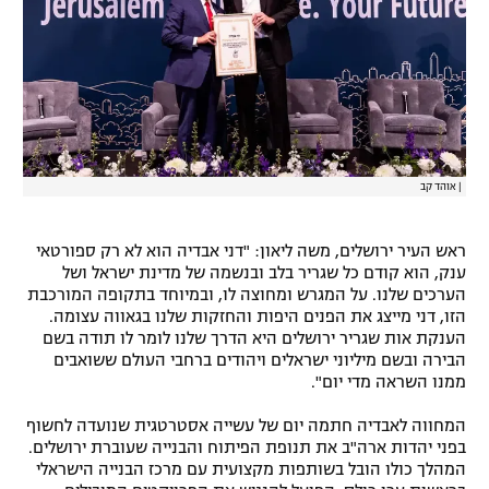
רשיון להקרנה פומבית לבית עסק
הצטרפות לחבילת הערוצים
לוח דרושים – ג'ובנט
תגיות
|
אוהד קב
המגזין
ראש העיר ירושלים, משה ליאון: "דני אבדיה הוא לא רק ספורטאי
ענק, הוא קודם כל שגריר בלב ובנשמה של מדינת ישראל ושל
הערכים שלנו. על המגרש ומחוצה לו, ובמיוחד בתקופה המורכבת
הזו, דני מייצג את הפנים היפות והחזקות שלנו בגאווה עצומה.
הענקת אות שגריר ירושלים היא הדרך שלנו לומר לו תודה בשם
הבירה ובשם מיליוני ישראלים ויהודים ברחבי העולם ששואבים
ממנו השראה מדי יום".
המחווה לאבדיה חתמה יום של עשייה אסטרטגית שנועדה לחשוף
בפני יהדות ארה"ב את תנופת הפיתוח והבנייה שעוברת ירושלים.
המהלך כולו הובל בשותפות מקצועית עם מרכז הבנייה הישראלי