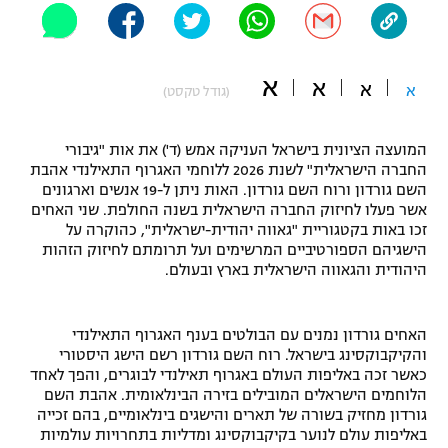
"מחצית בשכונה" – פודקאסט
אופניים
א
א
א
ספורט מוטורי
א
משתתפים וזוכים בפרסים
(גודל טקסט)
כדורמים
המועצה הציונית בישראל העניקה אמש (ד') את אות "גיבורי
תקנון משתתפים וזוכים בפרסים
טניס
החברה הישראלית" לשנת 2026 ללוחמי האגרוף התאילנדי אהבת
פוטבול אמריקאי NFL
השם גורדון ורוח השם גורדון. האות ניתן ל-19 אנשים וארגונים
תקנון עבור פעילות אלקטרה
אשר פעלו לחיזוק החברה הישראלית בשנה החולפת. שני האחים
גיימינג E-Sports
זכו באות בקטגוריית "גאווה יהודית-ישראלית", כהוקרה על
בייסבול MLB
תקנון עבור פעילות ספורט 1 – "מרלן"
הישגיהם הספורטיביים המרשימים ועל תרומתם לחיזוק הזהות
היהודית והגאווה הישראלית בארץ ובעולם.
ספורט אתגרי ואקסטרים
תנאי שימוש
אומנויות לחימה
האחים גורדון נמנים עם הבולטים בענף האגרוף התאילנדי
והקיקבוקסינג בישראל. רוח השם גורדון רשם הישג היסטורי
מדיניות פרטיות
כאשר זכה באליפות העולם באגרוף תאילנדי לבוגרים, והפך לאחד
גיימינג E-Sports
הלוחמים הישראלים המובילים בזירה הבינלאומית. אהבת השם
גורדון מחזיק בשורה של תארים והישגים בינלאומיים, בהם זכייה
תקנון פעילות ספורט 1
באליפות עולם לנוער בקיקבוקסינג ומדליות בתחרויות עולמיות