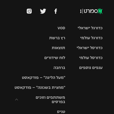
כדורגל ישראלי
VOD
כדורגל עולמי
רץ ברשת
ליגת העל
כדורסל ישראלי
תוצאות
ליגת
ליגה לאומית
האלופות
כדורסל עולמי
לוח שידורים
ליגת ווינר
סל
גביע הטוטו
ענפים נוספים
ברחבה
ליגה
NBA
אירופית
"מעל הליגה" – פודקאסט
ליגה לאומית
ליגיונרים
טניס
יורוליג
ליגה אנגלית
"מחצית בשכונה" – פודקאסט
כדורסל נשים
גביע המדינה
כדוריד
יורוקאפ
ליגה גרמנית
משתתפים וזוכים
בפרסים
מכבי תל
נבחרת
כדורעף
אביב
ישראל
ליגה
טניס
ספרדית