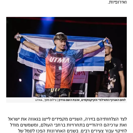
ואירופיות.
רשיון להקרנה פומבית לבית עסק
הצטרפות לחבילת הערוצים
לוח דרושים – ג'ובנט
תגיות
המגזין
לוחם האגרוף התאילנדי והקיקבוקסינג, אהבת השם גורדון
|
צילום מסך, .UTMA
לצד הצלחותיהם בזירה, השניים מקפידים לייצג בגאווה את ישראל
ואת ערכיהם היהודיים בתחרויות ברחבי העולם, ומשמשים מודל
לחיקוי עבור צעירים רבים. בשנים האחרונות הפכו לסמל של