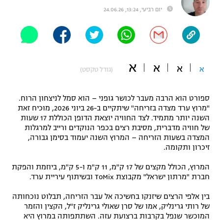
יום רביעי, 13:24, 24.06.26
"מחצית בשכונה" – פודקאסט
אופניים
ספורט מוטורי
משתתפים וזוכים בפרסים
א
א
כדורמים
א
א
(גודל טקסט)
תקנון משתתפים וזוכים בפרסים
טניס
פוטבול אמריקאי NFL
ספורט הוא הרבה מעבר לכושר גופני – הוא סמל לניצחון הרוח.
תקנון עבור פעילות אלקטרה
"מרוץ ערד מצדה בזריחה" שיתקיים ב-26 ביוני 2026, מוכיח זאת
גיימינג E-Sports
בייסבול MLB
השנה יותר מתמיד. לצד החוויה יוצאת הדופן הכוללת 17 שעות
תקנון עבור פעילות ספורט 1 – "מרלן"
של חוויה מדברית, מסיבת רצים בכפר הנוקדים ורייב למרגלות
המצדה בשעות הזריחה – המרוץ השנה יעמוד בסימן גבורה,
ספורט אתגרי ואקסטרים
תנאי שימוש
זיכרון ותקומה.
אומנויות לחימה
המרוץ, הכולל מקצים של 17 ק"מ, 11 ק"מ ו-5 ק"מ, ביוזמת והפקת
חברת "מרתון ישראל" מקבוצת ToMix ובשיתוף עיריית ערד.
מדיניות פרטיות
גיימינג E-Sports
בין אלפי הרצים שיזנקו בחשיכה אל עבר הזריחה, תבלוט נוכחותה
של רותי גרינליק, אמו של סרן שאולי גרינליק ז"ל, הקצין והזמר
תקנון פעילות ספורט 1
המוכשר שנפל בקרבות ברצועת עזה. השתתפותה במרוץ היא