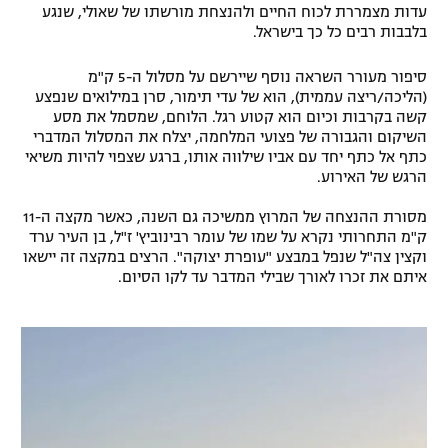
עדות מצמררת לכוח החיים ולהנצחת מורשתו של שאולי, שנגע
רשיון להקרנה פומבית לבית עסק
בלבבות רבים כל כך בישראל.
הצטרפות לחבילת הערוצים
סיפור מעורר השראה נוסף שיירשם על מסלול ה-5 ק"מ
(הליכה/ריצה עממית), הוא של עדי תימור, סרן במילואים שנפצע
קשה בקרבות וכיום הוא קטוע רגל. הלוחם, שמסמל את מסע
לוח דרושים – ג'ובנט
השיקום והגבורה של פצועי המלחמה, יצלח את המסלול המדברי
כתף אל כתף יחד עם אביו שילווה אותו, ברגע שצפוי להיות משיאי
תגיות
הרגש של האירוע.
המגזין
מסורת ההנצחה של המרוץ ממשיכה גם השנה, כאשר מקצה ה-11
ק"מ התחרותי נקרא על שמו של עומר רבינוביץ' ז"ל, בן העיר ערד
וקצין צה"ל שנפל במבצע "עופרת יצוקה". הרצים במקצה זה יישאו
איתם את זכרו לאורך שבילי המדבר עד לקו הסיום.