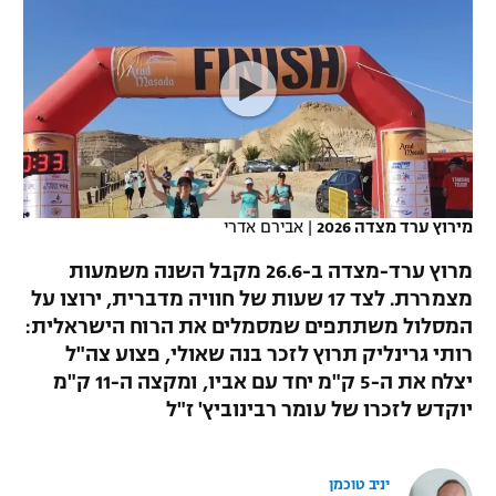
כדורסל נשים
נבחרת ישראל
יורוליג
ליגה ספרדית
טניס
VOD
מכבי תל אביב
מכבי חיפה
יורוקאפ
ליגה איטלקית
כדוריד
הפועל חולון
בית"ר ירושלים
רץ ברשת
ליגה צרפתית
כדורעף
הפועל ירושלים
מכבי תל אביב
ליגה הולנדית
שחייה
תוצאות
מירוץ ערד מצדה 2026
|
אבירם אדרי
דני אבדיה
הפועל תל אביב
ליגה טורקית
מרוץ ערד-מצדה ב-26.6 מקבל השנה משמעות
ג'ודו
הפועל חיפה
מצמררת. לצד 17 שעות של חוויה מדברית, ירוצו על
לוח שידורים
ליגה סינית
המסלול משתתפים שמסמלים את הרוח הישראלית:
אגרוף
הפועל באר שבע
רותי גרינליק תרוץ לזכר בנה שאולי, פצוע צה"ל
ליגה ברזילאית
ברחבה
יצלח את ה-5 ק"מ יחד עם אביו, ומקצה ה-11 ק"מ
ספורט אולימפי
מכבי נתניה
יוקדש לזכרו של עומר רבינוביץ' ז"ל
ליגות נוספות
UFC
"מעל הליגה" – פודקאסט
בני יהודה
יניב טוכמן
היאבקות WWE