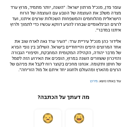
עופר פדן, מנכ"ל מרתון ישראל: "השנה, יותר מתמיד, מרוץ ערד
מצדה משלב את העוצמה של הטבע עם העוצמה של הרוח
הישראלית מהלוחמים והמשפחות השכולות שרצים איתנו, ועד
לרצים הבינלאומיים שבחרו להגיע דווקא עכשיו כדי לתמוך ולרוץ
איתנו במדבר".
אלידור כהן מנכ"ל עיריית ערד: "העיר ערד גאה לארח שוב את
אחד המרוצים היפים והייחודיים בישראל. השילוב בין נופי הפרא
של מדבר יהודה, הקהילה המקומית המחבקת, וסיפורי הגבורה
והזיכרון ששזורים השנה במרוץ, הופכים את האירוע הזה לסמל
של חוסן ותקומה. אנחנו מחכים בקוצר רוח לקבל את פניהם של
הרצים מהארץ ומהעולם ולחגוג יחד איתם אל מול הזריחה".
עוד באותו נושא:
מירוץ
מה דעתך על הכתבה?