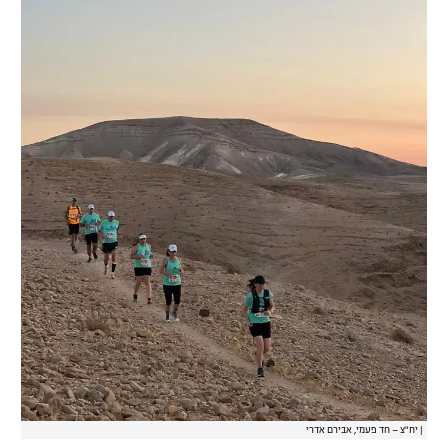
|
יח"צ – חד פעמי, אבירם אדרי