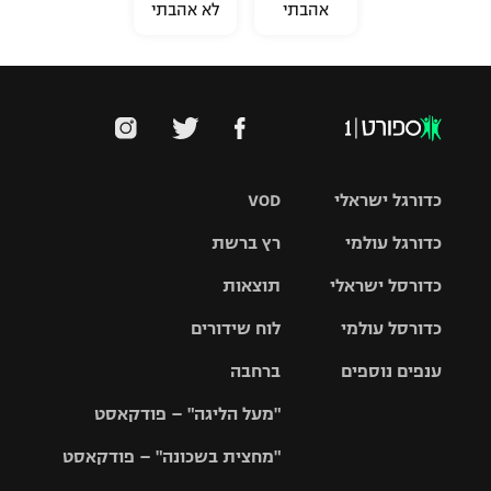
אהבתי
לא אהבתי
כדורגל ישראלי
VOD
כדורגל עולמי
רץ ברשת
ליגת העל
כדורסל ישראלי
תוצאות
ליגת
ליגה לאומית
האלופות
כדורסל עולמי
לוח שידורים
ליגת ווינר
סל
גביע הטוטו
ענפים נוספים
ברחבה
ליגה
NBA
אירופית
"מעל הליגה" – פודקאסט
ליגה לאומית
ליגיונרים
טניס
יורוליג
ליגה אנגלית
"מחצית בשכונה" – פודקאסט
כדורסל נשים
גביע המדינה
כדוריד