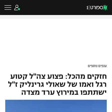
כדורגל ישראלי
ליגת העל
כדורגל עולמי
ענפים נוספים
ליגה לאומית
חזקים מהכל: פצוע צה"ל קטוע
ליגת האלופות
כדורסל ישראלי
גביע הטוטו
רגל ואמו של שאולי גרינליק ז"ל
ליגה אירופית
ישתתפו במירוץ ערד מצדה
ליגת ווינר סל
ליגיונרים
כדורסל עולמי
ליגה אנגלית
ליגה לאומית
גביע המדינה
NBA
ליגה גרמנית
ענפים נוספים