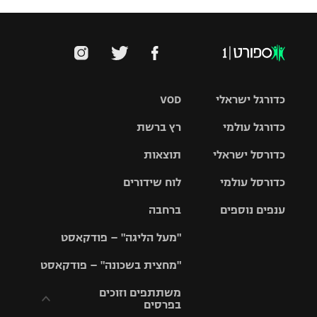
כדורגל ישראלי
VOD
כדורגל עולמי
רץ ברשת
ליגת העל
כדורסל ישראלי
תוצאות
ליגת
ליגה לאומית
האלופות
כדורסל עולמי
לוח שידורים
ליגת ווינר
סל
גביע הטוטו
ענפים נוספים
ברחבה
ליגה
NBA
אירופית
"מעל הליגה" – פודקאסט
ליגה לאומית
ליגיונרים
טניס
יורוליג
ליגה אנגלית
"מחצית בשכונה" – פודקאסט
כדורסל נשים
גביע המדינה
כדוריד
יורוקאפ
ליגה גרמנית
משתתפים וזוכים
בפרסים
מכבי תל
נבחרת
כדורעף