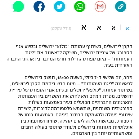
"מחצית בשכונה" – פודקאסט
אופניים
א
א
א
ספורט מוטורי
א
משתתפים וזוכים בפרסים
(גודל טקסט)
כדורמים
הקרן לירושלים, בשיתוף עמותת "כולנא" ירושלים ובסיוע אגף
תקנון משתתפים וזוכים בפרסים
טניס
הספורט של עיריית ירושלים, משיקה לראשונה את "ליגת
פוטבול אמריקאי NFL
העמותות" – מיזם ספורט קהילתי חדש המחבר בין ארגוני החברה
תקנון עבור פעילות אלקטרה
האזרחית בעיר.
גיימינג E-Sports
בייסבול MLB
תקנון עבור פעילות ספורט 1 – "מרלן"
מחר, יום שלישי ה-7 ביולי, בשעה 18:00, תושק בירושלים
לראשונה "ליגת העמותות" – מיזם חדש ביוזמת הקרן לירושלים,
ספורט אתגרי ואקסטרים
בשיתוף עמותת "כולנא" ירושלים ובסיוע אגף הספורט של עיריית
תנאי שימוש
ירושלים. מטרת המיזם היא לחזק את הקשרים בין העמותות
אומנויות לחימה
והארגונים החברתיים הפועלים בעיר באמצעות פעילות
ספורטיבית משותפת, שתשמש פלטפורמה להיכרות, ליצירת
מדיניות פרטיות
שיתופי פעולה ולהעמקת החיבור ביניהם. באמצעות כוחו של
גיימינג E-Sports
הספורט, מבקשת הליגה לקדם קהילה, שוויון ושותפות בין
אוכלוסיות מגוונות בירושלים ולעודד שיתופי פעולה רחבים
תקנון פעילות ספורט 1
ומשמעותיים יותר בין הארגונים.