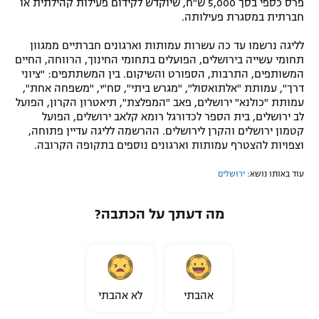
פרס כספי בסך 5,000 ש"ח, שיוקדש לקידום פעילות קהילתית או
חברתית במסגרת פעילותה.
לליגה נרשמו עד כה עשרות עמותות וארגונים חברתיים ממגוון
תחומי עשייה בירושלים, הפועלים בתחומי החינוך, הרווחה, החיים
המשותפים, התרבות, הספורט והשיקום. בין המשתתפים: "ציוני
דרך", עמותת "אלתואסול", "מגרש ביתי", סח"י, "משפחה אחת",
עמותת "כולנא" ירושלים, פאב "המפלצת", תיאטרון הקרון, הפועל
לב ירושלים, בית הספר לכדורגל רומא קלאב ירושלים, הפועל
קטמון ירושלים והקרן לירושלים. ההרשמה לליגה עדיין פתוחה,
וצפויות להצטרף עמותות וארגונים נוספים בתקופה הקרובה.
עוד באותו נושא:
ירושלים
מה דעתך על הכתבה?
אהבתי
לא אהבתי