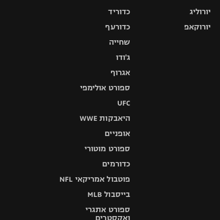
יורוליג
כדוריד
יורוקאפ
כדורעף
שחייה
ג'ודו
אגרוף
ספורט אולימפי
UFC
היאבקות WWE
אופניים
ספורט מוטורי
כדורמים
פוטבול אמריקאי NFL
בייסבול MLB
ספורט אתגרי
ואקסטרים