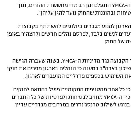
ביולוגי", אמרה אלי מארה, מנכ"לית APC. "ה-YMCA התעלם זמן רב מדי מחששות ההורים, תוך
חות ובהוגנות שהחוק נועד להגן עליהן".
רגון למנוע מגברים ביולוגיים להשתתף בקבוצות
ים לנשים בלבד, לפרסם נהלים חדשים ולהצהיר באופן
ה של החוק.
המהלך מגיע לאחר חודשים של מאבק מצד הקבוצה נגד מדיניות ה-YMCA. בשנה שעברה הגישה
השיכון בארה"ב בטענה כי הנהלים בארגון מפרים את חוקי
את השימוש בכספים פדרליים המועברים לארגון.
והבהירו כי כל אחד מהסניפים המקומיים פועל בהתאם לחוקים
המקומיים והמדינתיים. דובר הארגון מסר כי "ה-YMCA מחויב לבטיחות ולפרטיות של כל החברים
נוגע לשילוב טרנסג'נדרים במרחבים מגדריים עדיין