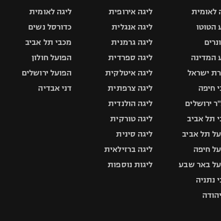
 לאומית
ליגה אירופית
ליגה לאומית
 הטוטו
ליגה אנגלית
כדורסל נשים
ונרים
ליגה גרמנית
מכבי תל אביב
 המדינה
ליגה ספרדית
הפועל חולון
ת ישראל
ליגה איטלקית
הפועל ירושלים
 חיפה
ליגה צרפתית
דני אבדיה
ר ירושלים
ליגה הולנדית
 תל אביב
ליגה טורקית
ל תל אביב
ליגה סינית
ל חיפה
ליגה ברזילאית
ל באר שבע
ליגות נוספות
 נתניה
יהודה