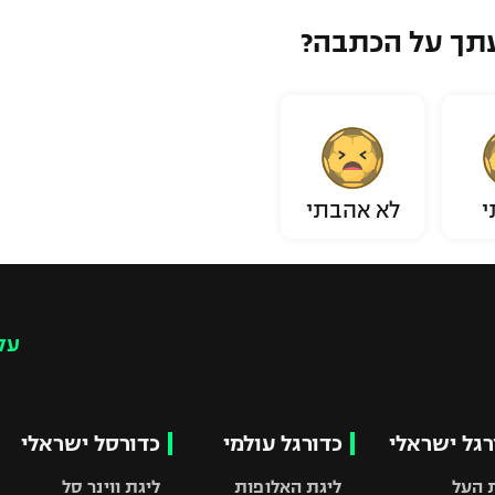
תך על הכתבה?
י
לא אהבתי
עק
רגל ישראלי
כדורגל עולמי
כדורסל ישראלי
 העל
ליגת האלופות
ליגת ווינר סל