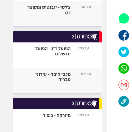
היאבקות WWE
06:20
צ'לסי - יובנטוס (מקוצר
אופניים
15)
ספורט מוטורי
כדורמים
פוטבול אמריקאי NFL
בייסבול MLB
עכשיו
הפועל ר"ג - הפועל
ירושלים
ספורט אתגרי
ואקסטרים
אומנויות לחימה
07:50
מכבי חיפה - עירוני
גיימינג E-Sports
טבריה
עכשיו
מיורקה - פ.ס.ז'