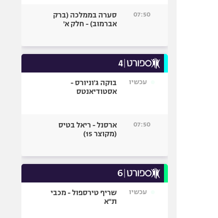
07:50
סערה בממלכה (ברק
אברמוב) - חלק א'
עכשיו
בוקה ג'וניורס -
אסטודיאנטס
07:50
ארסנל - ריאל בטיס
(מקוצר 15)
עכשיו
שריף טירספול - מכבי
ת"א