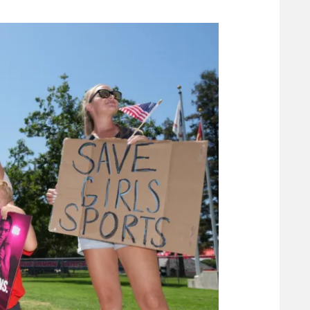
משתתפים וזוכים בפרסים
מכבי ת
הפועל 
תקנון משתתפים וזוכים בפרסים
הפועל 
תקנון עבור פעילות אלקטרה
הפועל 
תקנון עבור פעילות ספורט 1 – "מרלן"
מכבי נ
טניס
בני יהו
גיימינג E-Sports
תנאי שימוש
מדיניות פרטיות
תקנון פעילות ספורט 1
רשיון להקרנה פומבית לבית עסק
הצטרפות לחבילת הערוצים
לוח דרושים – ג'ובנט
תגיות