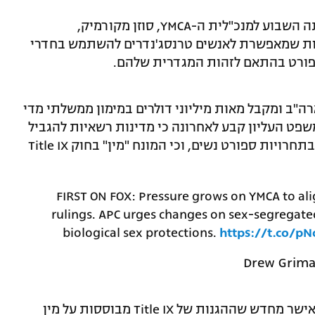
הקואליציה האמריקאית להורים (APC) פנתה השבוע למנכ"לית ה-YMCA, סוזן מקורמיק,
ניות שמאפשרת לאנשים טרנסג'נדרים להשתמש בחדרי
ספורט בהתאם לזהות המגדרית שלהם.
2, סניפים ברחבי ארה"ב ומקבל מאות מיליוני דולרים במימון ממשלתי מדי
שפט העליון קבע לאחרונה כי מדינות רשאיות להגביל
השתתפות של נשים וגברים טרנסג'נדרים בתחרויות ספורט נשים, וכי המונח "מין" בחוק Title IX
FIRST ON FOX: Pressure grows on YMCA to alig
rulings. APC urges changes on sex-segregated 
biological sex protections.
https://t.co/p
"בית המשפט העליון הציב קו ברור בכך שאישר מחדש שההגנות של Title IX מבוססות על מין