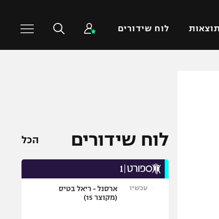
וצאות
לוח שידורים
כדורסל עולמי
ענפים נוספים
NBA
טניס
יורוליג
כדוריד
יורוקאפ
כדורעף
לוח שידורים
הכל
שחייה
ג'ודו
אגרוף
עכשיו
ארסנל - ריאל בטיס
ספורט אולימפי
(מקוצר 15)
UFC