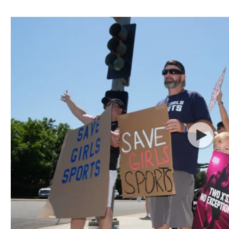
ל אביב
ליגה טורקית
תל אביב
ליגה סינית
חיפה
ליגה ברזילאית
באר שבע
ליגות נוספות
תניה
דה