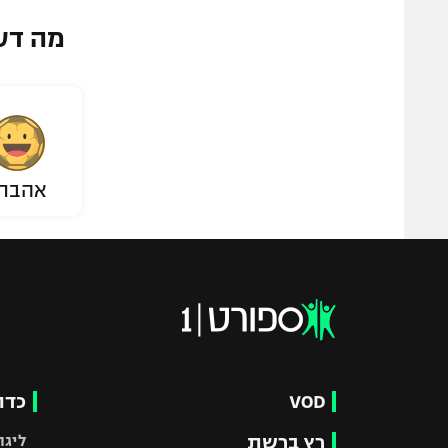
מה דע
אהבת
VOD
כדו
רץ ברשת
ליגת