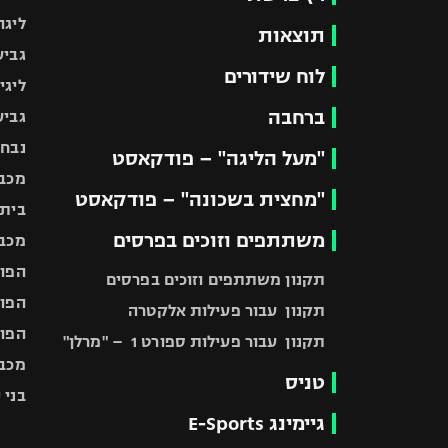
ליגה
תוצאות
גביע
לוח שידורים
ליגי
ברחבה
גביע
נבחר
"מעל הליגה" – פודקאסט
מכבי
"מחצית בשכונה" – פודקאסט
בית"
משתתפים וזוכים בפרסים
מכבי
הפוע
תקנון משתתפים וזוכים בפרסים
הפוע
תקנון עבור פעילות אלקטרה
הפוע
תקנון עבור פעילות ספורט 1 – "מרלן"
מכבי
טניס
בני 
גיימינג E-Sports