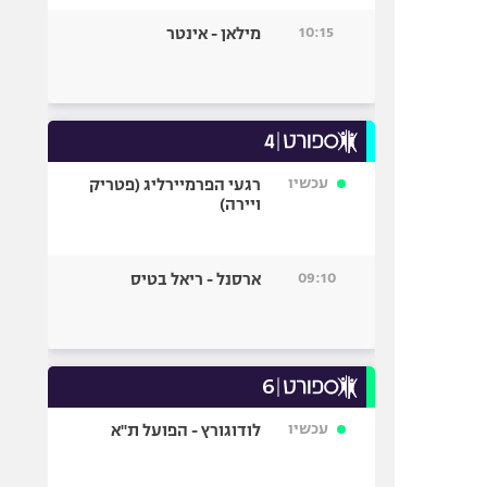
10:15
מילאן - אינטר
עכשיו
רגעי הפרמיירליג (פטריק
ויירה)
09:10
ארסנל - ריאל בטיס
עכשיו
לודוגורץ - הפועל ת"א