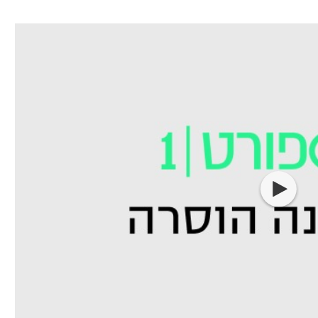
ל אביב
ליגה טורקית
תל אביב
ליגה סינית
חיפה
ליגה ברזילאית
באר שבע
ליגות נוספות
תניה
דה