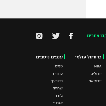
בו אחרינו
כדורסל עולמי
ענפים נוספים
NBA
טניס
יורוליג
כדוריד
יורוקאפ
כדורעף
שחייה
ג'ודו
אגרוף