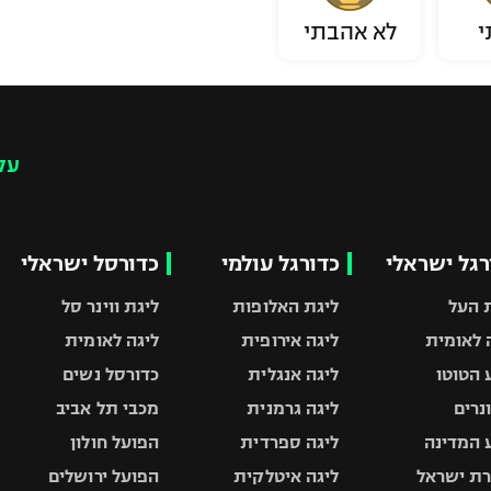
י
לא אהבתי
עק
רגל ישראלי
כדורגל עולמי
כדורסל ישראלי
 העל
ליגת האלופות
ליגת ווינר סל
 לאומית
ליגה אירופית
ליגה לאומית
 הטוטו
ליגה אנגלית
כדורסל נשים
ונרים
ליגה גרמנית
מכבי תל אביב
 המדינה
ליגה ספרדית
הפועל חולון
ת ישראל
ליגה איטלקית
הפועל ירושלים