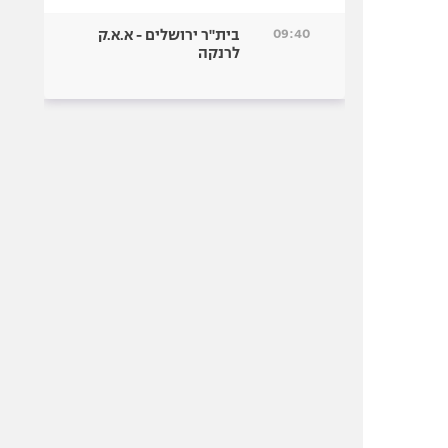
09:40
בית"ר ירושלים - א.א.ק
לרנקה