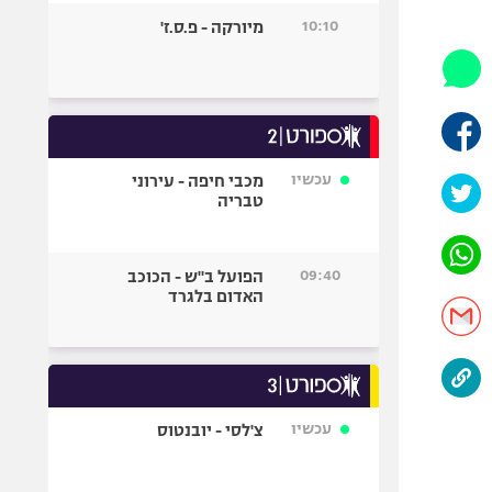
היאבקות WWE
10:10
מיורקה - פ.ס.ז'
אופניים
ספורט מוטורי
כדורמים
פוטבול אמריקאי NFL
בייסבול MLB
עכשיו
מכבי חיפה - עירוני
טבריה
ספורט אתגרי
ואקסטרים
אומנויות לחימה
09:40
הפועל ב"ש - הכוכב
גיימינג E-Sports
האדום בלגרד
עכשיו
צ'לסי - יובנטוס