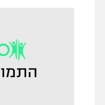
משתתפים וזוכים בפרסים
מכבי ת
הפועל 
תקנון משתתפים וזוכים בפרסים
הפועל 
תקנון עבור פעילות אלקטרה
הפועל 
תקנון עבור פעילות ספורט 1 – "מרלן"
מכבי נ
טניס
בני יהו
גיימינג E-Sports
תנאי שימוש
מדיניות פרטיות
תקנון פעילות ספורט 1
רשיון להקרנה פומבית לבית עסק
הצטרפות לחבילת הערוצים
לוח דרושים – ג'ובנט
תגיות