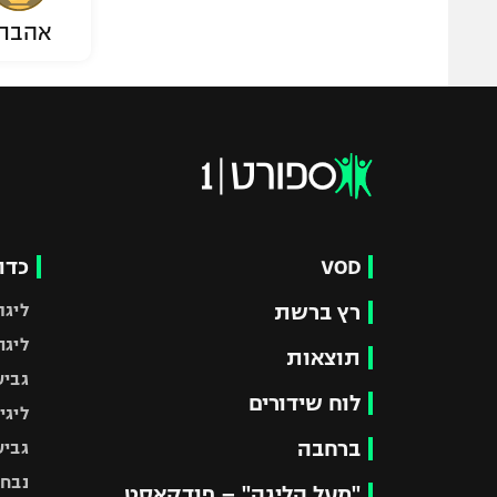
אהבת
VOD
כדו
רץ ברשת
ליגת
ליגה
תוצאות
גביע
לוח שידורים
ליגי
ברחבה
גביע
נבחר
"מעל הליגה" – פודקאסט