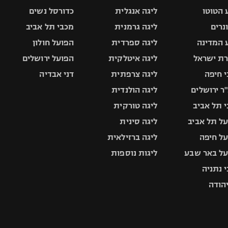
 הטוטו
ליגה אנגלית
כדורסל נשים
ונרים
ליגה גרמנית
מכבי תל אביב
 המדינה
ליגה ספרדית
הפועל חולון
ת ישראל
ליגה איטלקית
הפועל ירושלים
 חיפה
ליגה צרפתית
דני אבדיה
ר ירושלים
ליגה הולנדית
 תל אביב
ליגה טורקית
ל תל אביב
ליגה סינית
ל חיפה
ליגה ברזילאית
ל באר שבע
ליגות נוספות
 נתניה
יהודה