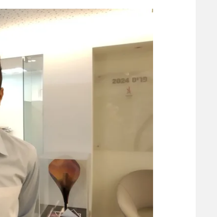
הפועל 
תקנון משתתפים וזוכים בפרסים
הפועל 
תקנון עבור פעילות אלקטרה
הפועל 
תקנון עבור פעילות ספורט 1 – "מרלן"
מכבי נ
טניס
בני יהו
גיימינג E-Sports
תנאי שימוש
מדיניות פרטיות
תקנון פעילות ספורט 1
רשיון להקרנה פומבית לבית עסק
הצטרפות לחבילת הערוצים
לוח דרושים – ג'ובנט
תגיות
המגזין