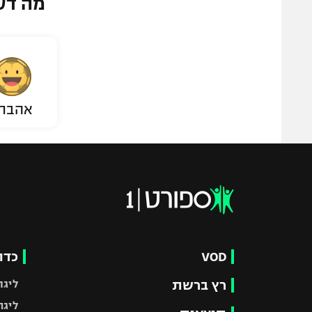
מה דע
אהבת
VOD
כדו
רץ ברשת
ליגת
ליגה