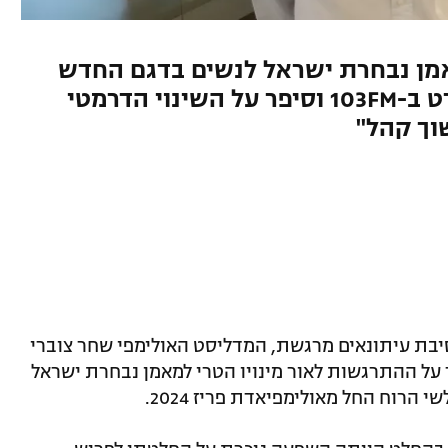
מן נבחרת ישראל לנשים בדגם החדש
IQFoil, התראיין בתכנית הספורט ב-103FM וסיפר על השינוי הדרמטי
וך קהל"
יבת עיתונאים מרגשת, המדליסט האולימפי שחר צוברי
בתכנית הספורט ב-103FM וסיפר על ההתרגשות לאור מינויו הטרי למאמן נבחרת ישראל