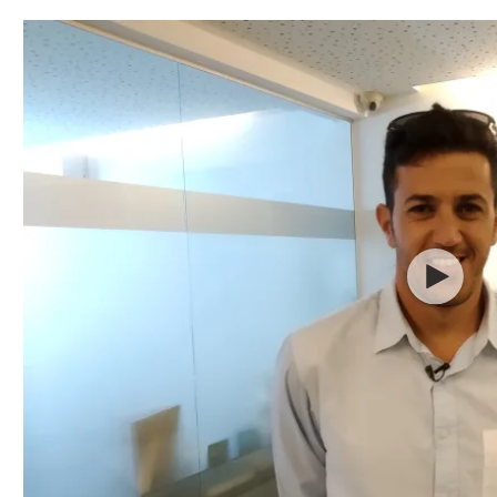
תל אביב
ליגה סינית
חיפה
ליגה ברזילאית
באר שבע
ליגות נוספות
תניה
דה