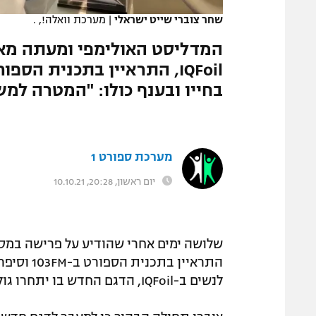
שחר צוברי שייט ישראלי
|
מערכת וואלה!, .
המדליסט האולימפי ומעתה מא
בחייו ובענף כולו: "המטרה למש
מערכת ספורט 1
יום ראשון, 20:28, 10.10.21
שלושה ימים אחרי שהודיע על פרישה במס
התראיין 
לנשים ב-IQFoil, הדגם החדש בו יתחרו גולשי הרוח החל מאולימפיאדת פריז 2024.