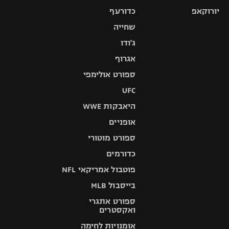
יורוקאפ
כדורעף
שחייה
ג'ודו
אגרוף
ספורט אולימפי
UFC
היאבקות WWE
אופניים
ספורט מוטורי
כדורמים
פוטבול אמריקאי NFL
בייסבול MLB
ספורט אתגרי
ואקסטרים
אומנויות לחימה