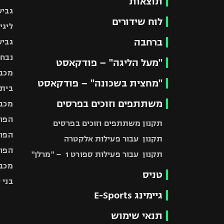
תוצאות
גביע
לוח שידורים
ליגי
ברחבה
גביע
נבחר
"מעל הליגה" – פודקאסט
מכבי
"מחצית בשכונה" – פודקאסט
בית"
משתתפים וזוכים בפרסים
מכבי
הפוע
תקנון משתתפים וזוכים בפרסים
הפוע
תקנון עבור פעילות אלקטרה
הפוע
תקנון עבור פעילות ספורט 1 – "מרלן"
מכבי
טניס
בני 
גיימינג E-Sports
תנאי שימוש