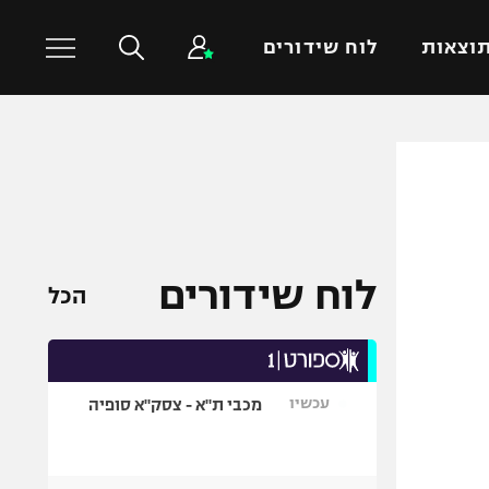
וצאות
לוח שידורים
כדורסל עולמי
ענפים נוספים
NBA
טניס
יורוליג
כדוריד
יורוקאפ
כדורעף
לוח שידורים
הכל
שחייה
ג'ודו
אגרוף
עכשיו
מכבי ת"א - צסק"א סופיה
ספורט אולימפי
UFC
היאבקות WWE