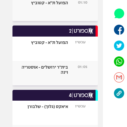
01:10
הפועל ת"א - קטוביץ
אופניים
ספורט מוטורי
כדורמים
פוטבול אמריקאי NFL
בייסבול MLB
עכשיו
הפועל ת"א - קטוביץ
ספורט אתגרי
ואקסטרים
אומנויות לחימה
01:05
בית"ר ירושלים - אוסטריה
גיימינג E-Sports
וינה
עכשיו
איאקס (גלוך) - שלבורן