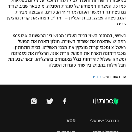
במאבק ההישרדות והעלה גם קריצה למאבק על מקום בפליאוף.
כמו כן, הניצחון המפתיע של סוגרת הטבלה, מ.כ באר שבע, שהיה
גם ניצחונה הראשון העונה אחרי 11 הפסדים. הקבוצה מבירת
הנגב ניצחה 22:29. בבית העליון – רמה"ש ניצחה את קרית מוצקין
33:36.
בשישי, במחזור השני בבית העליון מפגש בין הראשונה א.ס SGS
רמה"ש שתארח את אשדוד השנייה. חולון תארח את הפועל
ראשל"צ ומכבי קרית מוצקין את מכבי ראשל"צ. בבית התחתון:
מכבי דימונה תארח את הפועל קרית אונו. הרצליה את נס ציונה
(משחק שעלול להידחות בגלל מאומתים בהרצליה), ובאר שבע מול
חבל אילות במפגש בין שתי סוגרות הטבלה.
עוד באותו נושא:
כדוריד
כדורגל ישראלי
VOD