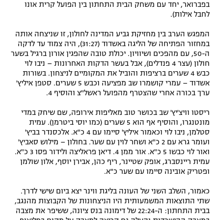
בפברואר, יחד עם משחק הבית התחתון בין הפועל קרית אונו
רשיון להקרנה פומבית לבית עסק
לחבל אילות).
המפגש הערב בין מחזיקת גביע המדינה לחולון, זו שניצחה אותה
הצטרפות לחבילת הערוצים
במחזור הפתיחה של הליגה באשדוד (31:27), היה צמוד עד לדקה
ה-50, עם מהפכים ושיוויון. יכולת טובה שהפגין אורון ברגיל בשער
לוח דרושים – ג'ובנט
חולון (עצר 4 פנדלים), אבל בעשר הדקות האחרונות – ניבו לוי
כבש 4 שערים ברציפות והוביל את המקומיים לניצחון. בשורות
אשדוד – עמרי קושמרו שב מפציעה וכבש 5 שערים. סטפן איליץ'
תגיות
ערך בכורה אחרי שהצטרף מהפועל ראשל"צ והוסיף 4.
המגזין
ריסטו וויצ'יץ' שב בכושר טוב מאליפות אירופה, שם שיחק במדי
מונטנגרו, והוסיף אף הוא 5 שערים (כמו יוסי ביטרמן). עמית
סטלמן, ניבו לוי וכאמור איליץ' סיימו עם 4 כ"א. אלכסנדר בביץ'
ועומר גרא עם 2 כ"א ושחר לוין עם שער. בחולון – מילוש סאביץ'
ואור לוי כבשו 5 כ"א. אור ממן 4. דיאן פראליצה ולידור פסו 3 כ"א.
עמית ריינסברג, אופק שטיינר, ריף כהן, אבירן יוסף, אלון שולמן
ופטריק אובינה סיימו עם שער כ"א.
כאמור, השלב השני של העונה בליגת ווינר יצא ביום שישי לדרך.
שתי התוצאות המשמעותית היו הניצחונות של הקבוצות מהנגב,
בבית התחתון: ה-22:24 של דימונה בנס ציונה, ששיפר את מצבה