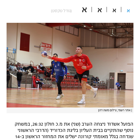
א
"מחצית בשכונה" – פודקאסט
א
א
א
(גודל טקסט)
אופניים
ספורט מוטורי
משתתפים וזוכים בפרסים
כדורמים
תקנון משתתפים וזוכים בפרסים
טניס
פוטבול אמריקאי NFL
תקנון עבור פעילות אלקטרה
גיימינג E-Sports
בייסבול MLB
תקנון עבור פעילות ספורט 1 – "מרלן"
ספורט אתגרי ואקסטרים
תנאי שימוש
אומנויות לחימה
|
אתר רשמי, צילום משה דהן
מדיניות פרטיות
גיימינג E-Sports
הפועל אשדוד ניצחה הערב (שני) את מ.כ חולון 26:32, במשחק
נוסף שהתקיים בבית העליון בליגת הכדוריד (הדרבי הראשוני
תקנון פעילות ספורט 1
שנדחה בגלל מאומתי קורונה ישלים את המחזור הראשון ב-14