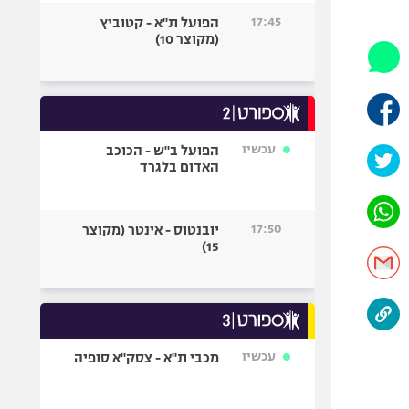
היאבקות WWE
17:45
הפועל ת"א - קטוביץ
אופניים
(מקוצר 10)
ספורט מוטורי
כדורמים
פוטבול אמריקאי NFL
בייסבול MLB
עכשיו
הפועל ב"ש - הכוכב
האדום בלגרד
ספורט אתגרי
ואקסטרים
אומנויות לחימה
17:50
יובנטוס - אינטר (מקוצר
גיימינג E-Sports
15)
עכשיו
מכבי ת"א - צסק"א סופיה