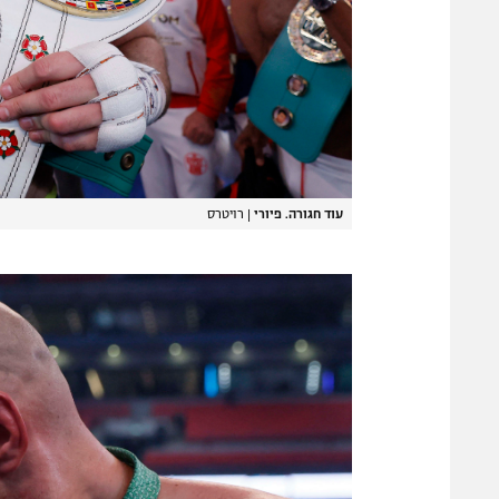
עוד חגורה. פיורי
|
רויטרס