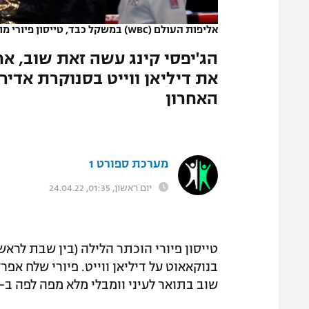
המגזין
אליפות העולם (WBC) במשקל כבד, טייסון פיורי מול דיליאן ווייט
הג'יפסי קינג עשה זאת שוב, א
את דיליאן ווייט בסנוקרת אדיר
האחרון
מערכת ספורט 1
יום ראשון, 01:35, 24.04.22
בנוקאאוט על דיליאן ווייט. פיורי שלח אפר
שוב בתואר לעיני וומבלי מלא מפה לפה ב-94 אלף צופים.