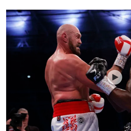
ל אביב
ליגה טורקית
תל אביב
ליגה סינית
חיפה
ליגה ברזילאית
באר שבע
ליגות נוספות
תניה
דה