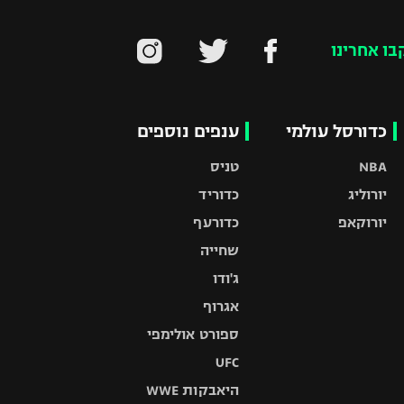
בו אחרינו
כדורסל עולמי
ענפים נוספים
NBA
טניס
יורוליג
כדוריד
יורוקאפ
כדורעף
שחייה
ג'ודו
אגרוף
ספורט אולימפי
UFC
היאבקות WWE