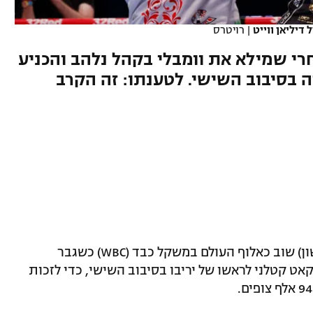
|
רויטרס
חרי שמילא את וומבלי בקהל נלהב והכניע
ה בסיבוב השישי. לטענתו: זה הקרב
טייסון פיורי הוכתר הלילה (בין שבת לראשון) שוב כאלוף העולם במשקל כבד (WBC) כשגבר
קאט קטלני לראשו של יריבו בסיבוב השישי, כדי לזכות