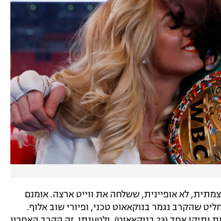
צמתית, לא אופיינית, ששלחה את ווייט ארצה. אומנם
ליט שהקרב נגמר בנוקאאוט טכני, ופיורי שוב אלוף.
כעת מאזנו של הג'יפסי קינג הוא 32 ניצחונות ותיקו אחד (23 בנוקאאוט), ולטענתו, זה הקרב האחרון