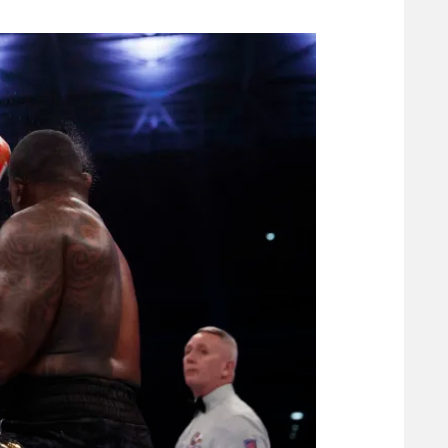
משתתפים וזוכים בפרסים
מכבי ת
הפועל 
תקנון משתתפים וזוכים בפרסים
הפועל 
תקנון עבור פעילות אלקטרה
הפועל 
תקנון עבור פעילות ספורט 1 – "מרלן"
מכבי נ
טניס
בני יהו
גיימינג E-Sports
תנאי שימוש
מדיניות פרטיות
תקנון פעילות ספורט 1
רשיון להקרנה פומבית לבית עסק
הצטרפות לחבילת הערוצים
לוח דרושים – ג'ובנט
תגיות