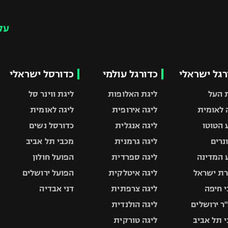
עק
רגל ישראלי
כדורגל עולמי
כדורסל ישראלי
 העל
ליגת האלופות
ליגת ווינר סל
 לאומית
ליגה אירופית
ליגה לאומית
 הטוטו
ליגה אנגלית
כדורסל נשים
ונרים
ליגה גרמנית
מכבי תל אביב
 המדינה
ליגה ספרדית
הפועל חולון
ת ישראל
ליגה איטלקית
הפועל ירושלים
 חיפה
ליגה צרפתית
דני אבדיה
ר ירושלים
ליגה הולנדית
 תל אביב
ליגה טורקית