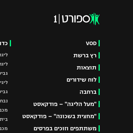
VOD
כדו
רץ ברשת
ליגת
ליגה
תוצאות
גביע
לוח שידורים
ליגי
ברחבה
גביע
נבחר
"מעל הליגה" – פודקאסט
מכבי
"מחצית בשכונה" – פודקאסט
בית"
משתתפים וזוכים בפרסים
מכבי