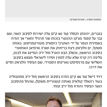
התמונה הוסרה – מערכת ספורט1
בגברים, יהונתן וקסלר (עד 60 ק"ג) עלה ישירות לסיבוב השני, שם
גבר על קסנד פצ'קו ההונגרי בזכות שני תרגילי ווזארי אך הודח
בשמינית הגמר על ידי האקרבי ג'ומאייב מטורקמניסטן. באותו
משקל, ים וולצ'אק ניצח בריתוק את ואצ'ה אדמיאן האוסטרי
בסיבוב הראשון, ובשלב הבא הוגרל מול יריב המייצג את לבנון,
פליפה דה קרוז שלא עלה למזרן וסידר לישראלי מפגש בסיבוב
השלישי עם פרנסיסקו גאריגוס הספרדי, שם הפסיד וולצ'אק וסיים
את דרכו.
דויד דישל (עד 66 ק"ג) הודח בסיבוב הראשון מול יריב ממונגוליה
בעוד רונאלד קולאייב (אותה קטגוריית משקל), שהחל מהסיבוב
השני הפסיד והודח מול יריב קזחי.