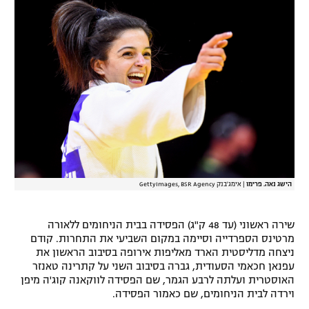
רשיון להקרנה פומבית לבית עסק
הצטרפות לחבילת הערוצים
לוח דרושים – ג'ובנט
תגיות
המגזין
הישג נאה. פרימו
|
אימג'בנק GettyImages, BSR Agency
שירה ראשוני (עד 48 ק"ג) הפסידה בבית הניחומים ללאורה
מרטינס הספרדייה וסיימה במקום השביעי את התחרות. קודם
ניצחה מדליסטית הארד מאליפות אירופה בסיבוב הראשון את
עפנאן חכאמי הסעודית, גברה בסיבוב השני על קתרינה טאנזר
האוסטרית ועלתה לרבע הגמר, שם הפסידה לווקאנה קוג'ה מיפן
וירדה לבית הניחומים, שם כאמור הפסידה.