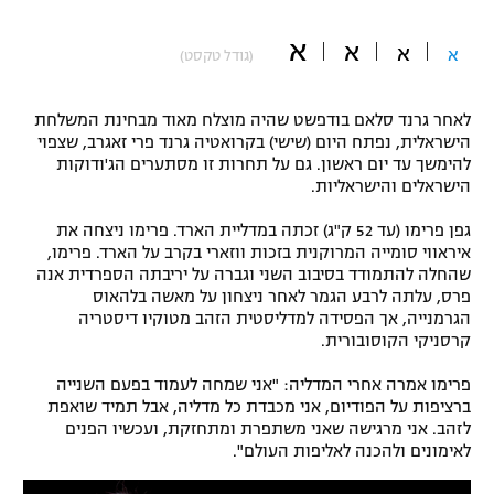
"מחצית בשכונה" – פודקאסט
א
אופניים
א
א
א
(גודל טקסט)
ספורט מוטורי
משתתפים וזוכים בפרסים
לאחר גרנד סלאם בודפשט שהיה מוצלח מאוד מבחינת המשלחת
הישראלית, נפתח היום (שישי) בקרואטיה גרנד פרי זאגרב, שצפוי
כדורמים
להימשך עד יום ראשון. גם על תחרות זו מסתערים הג'ודוקות
תקנון משתתפים וזוכים בפרסים
טניס
הישראלים והישראליות.
פוטבול אמריקאי NFL
תקנון עבור פעילות אלקטרה
גפן פרימו (עד 52 ק"ג) זכתה במדליית הארד. פרימו ניצחה את
גיימינג E-Sports
איראווי סומייה המרוקנית בזכות ווזארי בקרב על הארד. פרימו,
בייסבול MLB
תקנון עבור פעילות ספורט 1 – "מרלן"
שהחלה להתמודד בסיבוב השני וגברה על יריבתה הספרדית אנה
פרס, עלתה לרבע הגמר לאחר ניצחון על מאשה בלהאוס
ספורט אתגרי ואקסטרים
הגרמנייה, אך הפסידה למדליסטית הזהב מטוקיו דיסטריה
תנאי שימוש
קרסניקי הקוסובורית.
אומנויות לחימה
פרימו אמרה אחרי המדליה: "אני שמחה לעמוד בפעם השנייה
מדיניות פרטיות
ברציפות על הפודיום, אני מכבדת כל מדליה, אבל תמיד שואפת
גיימינג E-Sports
לזהב. אני מרגישה שאני משתפרת ומתחזקת, ועכשיו הפנים
לאימונים ולהכנה לאליפות העולם".
תקנון פעילות ספורט 1