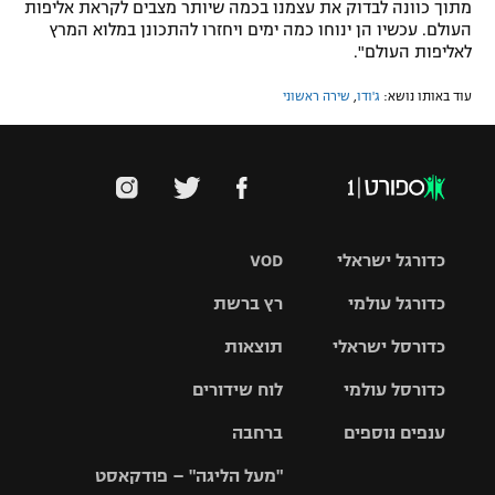
מתוך כוונה לבדוק את עצמנו בכמה שיותר מצבים לקראת אליפות
העולם. עכשיו הן ינוחו כמה ימים ויחזרו להתכונן במלוא המרץ
לאליפות העולם".
עוד באותו נושא:
ג'ודו
,
שירה ראשוני
כדורגל ישראלי
VOD
כדורגל עולמי
רץ ברשת
ליגת העל
כדורסל ישראלי
תוצאות
ליגת
ליגה לאומית
האלופות
כדורסל עולמי
לוח שידורים
ליגת ווינר
סל
גביע הטוטו
ענפים נוספים
ברחבה
ליגה
NBA
אירופית
"מעל הליגה" – פודקאסט
ליגה לאומית
ליגיונרים
טניס