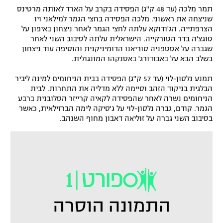
תמר מלכה (עד 48 ק"ג) הפסידה בקרב על הארד לאותה מרטינס
שניצחה את ראשוני. מלכה הפסידה בחצי הגמר למילאני ויו
הצרפתייה. הג'ודוקא עלתה לחצי הגמר לאחר ניצחון באיפון על
טוגצ'ה בדר הטורקייה. הישראלית עלתה לסיבוב השני לאחר
שגברה על אסטפניה סוריאנו הדומיניקנית והוסיפה עוד ניצחון
בשלב הבא על באבודורג' באסנקהו המונגולית.
תמנע נלסון-לוי (עד 57 ק"ג) הפסידה בבית הניחומים למינה ליביר
הבלגית בניקוד הזהב וסיימה ללא מדליה את התחרות. לבית
הניחומים נשרה לאחר שהפסידה לקאיה קרייזר הסלובנית ברבע
הגמר. קודם, גברה נלסון-לוי על ג'סיקה לימה הברזילאית, כאשר
בסיבוב השני גברה על זוליאה דאבון מחוף השנהב.