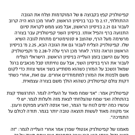
קפיטולניק קפץ בקבוצה B של המוקדמות וצלח את הגובה
ההתחלתי, 2.17 מ' כבר בניסיון הראשון. לאחר מכן הוא היה קרוב
לעבור גם 2.21 בניסיון הראשון, אבל פגע ממש לקראת סיום
התנועה ברף והפיל אותו. בניסיון השני קפיטולניק עבר בצורה
מרשימה מעל הרף, שהוצב 9 סנטימטרים מתחת לגובה השיא
שלו. קפיטולניק הצליח לעבור גם את הגובה הבא, 2.25 מ' בניסיון
הראשון ונראה נהדר. לאחר מכן הרף עלה ל-2.28 מ' וקפיטולניק
פסל עם הישבן בזמן העלייה בניסיון הראשון. הישראלי הצליח
לעבור את הרף בניסיון השני, אבל עם נחיתתו סבל מכאבים ברגל
שמאל ונשכב על המזרן כשהוא מסתייע בשני אנשי צוות כדי לקום
משם ולפנות את המזרן למתמודדים אחרים. עם זאת, אחרי כשתי
דקות צולם קפיטולניק כשהוא הולך משם בצורה עצמאית.
קפיטולניק אמר: "אני שמח מאוד על העלייה לגמר. התרגשתי קצת
בהתחלה ואני שמח שהצלחתי לצאת מזה ולעלות לגמר. יש לי
עכשיו כמה ימים לנוח עד הגמר, ואני אנסה להגיע מפוקס ורענן.
אני מקווה מאוד לעשות תוצאה טובה יותר בגמר. תודה לכולם על
התמיכה".
מאמנו של קפיטולניק אנטולי שפרן אמר אחרי העלייה לגמר: "זה