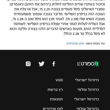
(כזכור בטוקיו שניים החליטו לחלוק ביניהם את הזהב) ג'אנמרקו
טמברי האיטלקי פסל פעמיים בגובה 2.25 מ', אבל אז צלח את
הגובה הזה בניסיון השלישי. מדובר בגובה שנמוך משמעותית
מגובה השיא שלו (2.39 מ'). לאחר מכן הוא פסל שוב ב-2.28 מ',
אבל הצליח לעלות לגמר אחרי שצלח בניסיון השלישי. לשותפו
למדליית הזהב מועטז בארשים הדברים הלכו בצורה חלקה והוא
לא פסל בכלל עד 2.28 וכולל.
עוד באותו נושא:
יונתן קפיטולניק
כדורגל ישראלי
VOD
כדורגל עולמי
רץ ברשת
ליגת העל
כדורסל ישראלי
תוצאות
ליגת
ליגה לאומית
האלופות
כדורסל עולמי
לוח שידורים