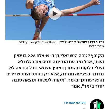
כדורסל נשים
נבחרת ישראל
יורוליג
ליגה ספרדית
טניס
VOD
מכבי תל אביב
מכבי חיפה
יורוקאפ
ליגה איטלקית
כדוריד
הפועל חולון
בית"ר ירושלים
רץ ברשת
ליגה צרפתית
כדורעף
הפועל ירושלים
מכבי תל אביב
נפגע ברגל שמאל. קפיטולניק
|
GettyImages, Christian
Petersen
ליגה הולנדית
שחייה
תוצאות
דני אבדיה
הפועל תל אביב
הקופץ לגובה הישראלי בן ה-19 צלח 2.28 בניסיון
ליגה טורקית
ג'ודו
השני, אבל מיד עם הנחיתה תפס את רגלו ולא
הפועל חיפה
לוח שידורים
הצליח לקום מהמזרן באופן עצמאי. ככל הנראה לא
ליגה סינית
אגרוף
מדובר בפציעה חמורה, אלא רק בהתכווצות שרירים
הפועל באר שבע
והוא ישתתף בגמר. "מקווה לעשות תוצאה טובה
ליגה ברזילאית
ברחבה
ספורט אולימפי
יותר בגמר", אמר
מכבי נתניה
ליגות נוספות
UFC
"מעל הליגה" – פודקאסט
בני יהודה
מערכת ספורט 1
היאבקות WWE