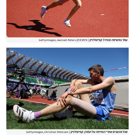
עמד במשימה ובגדול. קפיטולניק
|
אימג'בנק GettyImages, Hannah Peters
סבל מכאבים אחרי הנחיתה על המזרן. קפיטולניק
|
GettyImages, Christian Petersen