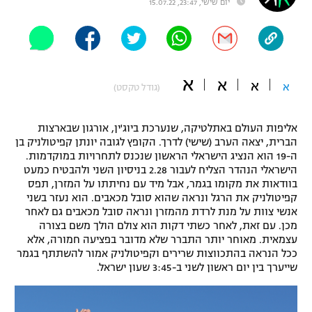
יום שישי, 23:47, 15.07.22
"מחצית בשכונה" – פודקאסט
אופניים
ספורט מוטורי
משתתפים וזוכים בפרסים
א
א
א
א
(גודל טקסט)
כדורמים
תקנון משתתפים וזוכים בפרסים
טניס
אליפות העולם באתלטיקה, שנערכת ביוג'ין, אורגון שבארצות
פוטבול אמריקאי NFL
תקנון עבור פעילות אלקטרה
הברית, יצאה הערב (שישי) לדרך. הקופץ לגובה יונתן קפיטולניק בן
ה-19 הוא הנציג הישראלי הראשון שנכנס לתחרויות במוקדמות.
גיימינג E-Sports
בייסבול MLB
הישראלי הנהדר הצליח לעבור 2.28 בניסיון השני ולהבטיח כמעט
תקנון עבור פעילות ספורט 1 – "מרלן"
בוודאות את מקומו בגמר, אבל מיד עם נחיתתו על המזרן, תפס
ספורט אתגרי ואקסטרים
קפיטולניק את הרגל ונראה שהוא סובל מכאבים. הוא נעזר בשני
תנאי שימוש
אנשי צוות על מנת לרדת מהמזרן ונראה סובל מכאבים גם לאחר
מכן. עם זאת, לאחר כשתי דקות הוא צולם הולך משם בצורה
אומנויות לחימה
עצמאית. מאוחר יותר התברר שלא מדובר בפציעה חמורה, אלא
ככל הנראה בהתכווצות שרירים וקפיטולניק אמור להשתתף בגמר
מדיניות פרטיות
גיימינג E-Sports
שייערך בין יום ראשון לשני ב-3:45 שעון ישראל.
תקנון פעילות ספורט 1