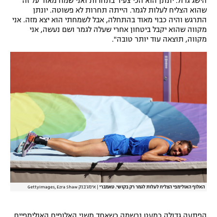
הישג גדול. יונתן הוא הכי צעיר בתחרות ואני שמח מאוד על זה
שהוא הצליח לעלות לגמר. הייתה תחרות לא פשוטה. יונתן
התרגש והיה כבוי מאוד בהתחלה, אבל לשמחתי הוא יצא מזה. אני
מקווה שהוא יקבל ביטחון אחרי שעלה לגמר ושם נעשה, אני
מקווה, תוצאה עוד יותר טובה".
האלוף האולימפי הצליח לעלות לגמר רק בקושי. טאמברי
|
אימג'בנק GettyImages, Ezra Shaw
הפתעה גדולה כמעט נרשמה כשאחד משני האלופים האולימפיים