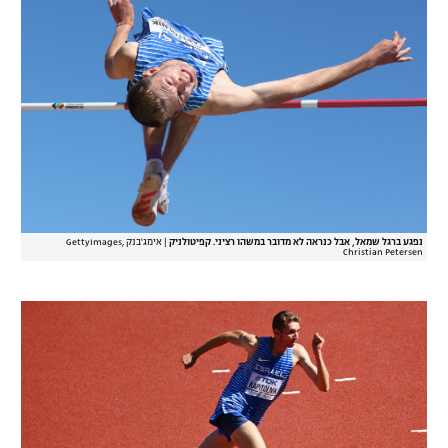
רשיון להקרנה פומבית לבית עסק
הצטרפות לחבילת הערוצים
לוח דרושים – ג'ובנט
תגיות
המגזין
נפגע ברגל שמאל, אבל כנראה לא מדובר במשהו רציני. קפיטולניק
|
אימג'בנק GettyImages,
Christian Petersen