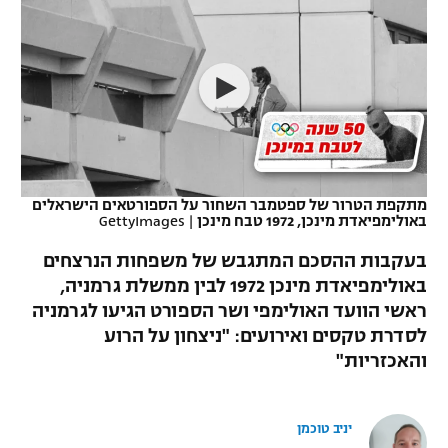
כדורסל נשים
נבחרת ישראל
יורוליג
ליגה ספרדית
טניס
VOD
מכבי תל אביב
מכבי חיפה
יורוקאפ
ליגה איטלקית
כדוריד
הפועל חולון
בית"ר ירושלים
רץ ברשת
ליגה צרפתית
כדורעף
הפועל ירושלים
מכבי תל אביב
ליגה הולנדית
שחייה
תוצאות
מתקפת הטרור של ספטמבר השחור על הספורטאים הישראלים
דני אבדיה
הפועל תל אביב
באולימפיאדת מינכן, 1972 טבח מינכן
|
GettyImages
ליגה טורקית
ג'ודו
בעקבות ההסכם המתגבש של משפחות הנרצחים
הפועל חיפה
לוח שידורים
באולימפיאדת מינכן 1972 לבין ממשלת גרמניה,
ליגה סינית
אגרוף
ראשי הוועד האולימפי ושר הספורט הגיעו לגרמניה
הפועל באר שבע
ליגה ברזילאית
לסדרת טקסים ואירועים: "ניצחון על הרוע
ברחבה
ספורט אולימפי
והאכזריות"
מכבי נתניה
ליגות נוספות
UFC
"מעל הליגה" – פודקאסט
בני יהודה
יניב טוכמן
היאבקות WWE