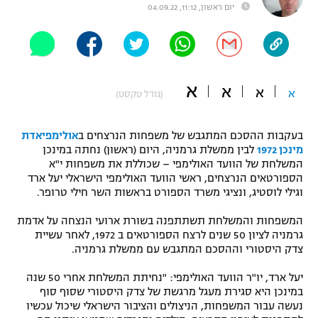
יום ראשון, 11:12, 04.09.22
"מחצית בשכונה" – פודקאסט
אופניים
ספורט מוטורי
משתתפים וזוכים בפרסים
א
א
א
א
(גודל טקסט)
כדורמים
תקנון משתתפים וזוכים בפרסים
טניס
פוטבול אמריקאי NFL
בעקבות ההסכם המתגבש של משפחות הנרצחים ב
אולימפיאדת
תקנון עבור פעילות אלקטרה
מינכן 1972
לבין ממשלת גרמניה, היום (ראשון) נחתה במינכן
גיימינג E-Sports
המשלחת של הוועד האולימפי – שכוללת את משפחות י"א
בייסבול MLB
תקנון עבור פעילות ספורט 1 – "מרלן"
הספורטאים הנרצחים, ראשי הוועד האולימפי הישראלי יעל ארד
וגילי לוסטיג, ונציגי משרד הספורט בראשות השר חילי טרופר.
ספורט אתגרי ואקסטרים
תנאי שימוש
המשפחות והמשלחת תשתתפנה בשורת ארועי הנצחה על אדמת
אומנויות לחימה
גרמניה לציון 50 שנים לרצח הספורטאים ב 1972, לאחר עשיית
צדק היסטורי וההסכם המתגבש עם ממשלת גרמניה.
מדיניות פרטיות
גיימינג E-Sports
יעל ארד, יו"ר הוועד האולימפי: "נחיתת המשלחת אחרי 50 שנה
במינכן היא סגירת מעגל מרגשת של צדק היסטורי שסוף סוף
תקנון פעילות ספורט 1
נעשה עבור המשפחות, הניצולים והציבור הישראלי שיכול עכשיו