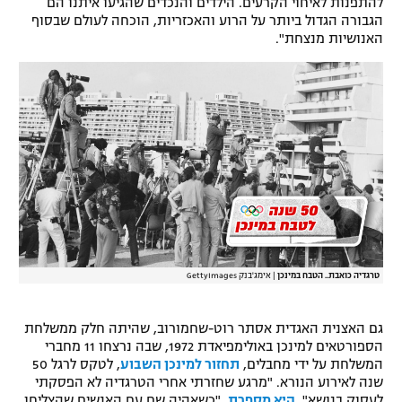
להתפנות לאיחוי הקרעים. הילדים והנכדים שהגיעו איתנו הם
הגבורה הגדול ביותר על הרוע והאכזריות, הוכחה לעולם שבסוף
רשיון להקרנה פומבית לבית עסק
האנושיות מנצחת".
הצטרפות לחבילת הערוצים
לוח דרושים – ג'ובנט
תגיות
המגזין
טרגדיה כואבת.. הטבח במינכן
|
אימג'בנק GettyImages
גם האצנית האגדית אסתר רוט-שחמורוב, שהיתה חלק ממשלחת
הספורטאים למינכן באולימפיאדת 1972, שבה נרצחו 11 מחברי
המשלחת על ידי מחבלים,
תחזור למינכן השבוע
, לטקס לרגל 50
שנה לאירוע הנורא. "מרגע שחזרתי אחרי הטרגדיה לא הפסקתי
לעסוק בנושא",
היא מספרת
, "כשאהיה שם עם האנשים שהצליחו