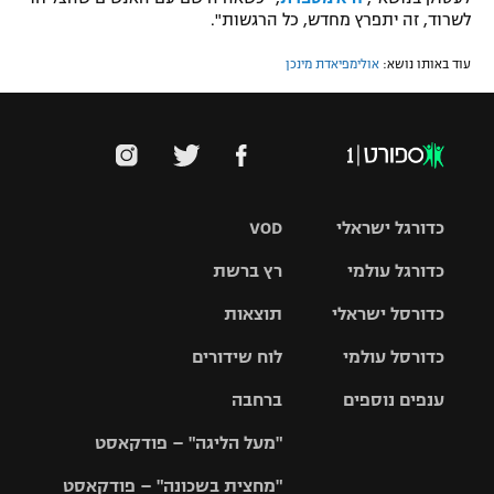
לשרוד, זה יתפרץ מחדש, כל הרגשות".
עוד באותו נושא:
אולימפיאדת מינכן
כדורגל ישראלי
VOD
כדורגל עולמי
רץ ברשת
ליגת העל
כדורסל ישראלי
תוצאות
ליגת
ליגה לאומית
האלופות
כדורסל עולמי
לוח שידורים
ליגת ווינר
סל
גביע הטוטו
ענפים נוספים
ברחבה
ליגה
NBA
אירופית
"מעל הליגה" – פודקאסט
ליגה לאומית
ליגיונרים
טניס
יורוליג
ליגה אנגלית
"מחצית בשכונה" – פודקאסט