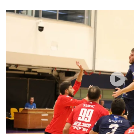
ל אביב
ליגה טורקית
תל אביב
ליגה סינית
חיפה
ליגה ברזילאית
באר שבע
ליגות נוספות
תניה
דה