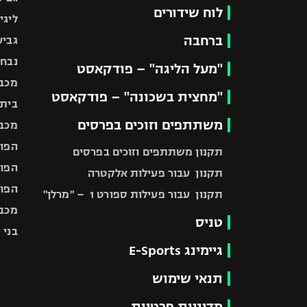
לוח שידורים
ליגי
ברחבה
גביע
נבחר
"מעל הליגה" – פודקאסט
מכבי
"מחצית בשכונה" – פודקאסט
בית"
משתתפים וזוכים בפרסים
מכבי
הפוע
תקנון משתתפים וזוכים בפרסים
הפוע
תקנון עבור פעילות אלקטרה
הפוע
תקנון עבור פעילות ספורט 1 – "מרלן"
מכבי
טניס
בני 
גיימינג E-Sports
תנאי שימוש
מדיניות פרטיות