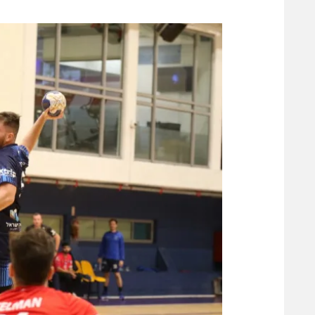
משתתפים וזוכים בפרסים
מכבי ת
הפועל 
תקנון משתתפים וזוכים בפרסים
הפועל 
תקנון עבור פעילות אלקטרה
הפועל 
תקנון עבור פעילות ספורט 1 – "מרלן"
מכבי נ
טניס
בני יהו
גיימינג E-Sports
תנאי שימוש
מדיניות פרטיות
תקנון פעילות ספורט 1
רשיון להקרנה פומבית לבית עסק
הצטרפות לחבילת הערוצים
לוח דרושים – ג'ובנט
תגיות