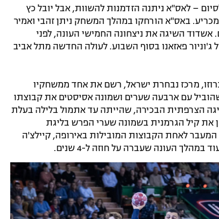
2, ושלוש שניות לסיום – לאס"א ניתנה הזדמנות להשוות, אבל יובל כץ
ריע. באס"א הורחקו במהלך המשחק ניתן זהבי ואמיר
ים אדומים. אשדוד השיגה את ניצחונה החמישי העונה, לפני
 ג'וניור פאזאנו בסוף השבוע. לעולה החדשה מתל אביב
רוזו, מרכז נבחרת ישראל, רשם את אחד ממשחקיו
הוביל עם ארבעה שערים ושמונה אסיסטים את קבוצתו
אנט – מוליכת הליגה הצרפתית הבכירה, שהייתה עד אתמול בלילה בעלת
כן את קיל הגרמנית בשמונה שערי הפרש בליגת
 המעבר לאחת הקבוצות המובילות באירופה, קיילצ'ה
במהלך העונה שעברה על חוזה ל-4 שנים.