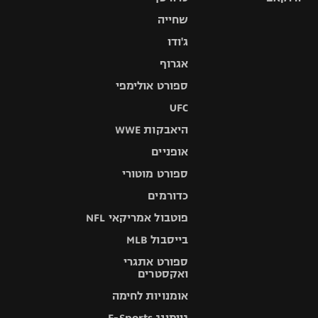
שחייה
ג'ודו
אגרוף
ספורט אולימפי
UFC
היאבקות WWE
אופניים
ספורט מוטורי
כדורמים
פוטבול אמריקאי NFL
בייסבול MLB
ספורט אתגרי
ואקסטרים
אומנויות לחימה
גיימינג E-Sports