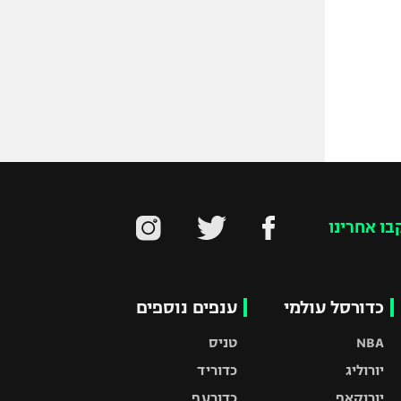
בו אחרינו
כדורסל עולמי
ענפים נוספים
NBA
טניס
יורוליג
כדוריד
יורוקאפ
כדורעף