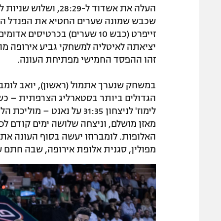
העלה את אשדוד ל-8:29
שכבש שמונה שערים החטיא את הפנדל המכ
זייפרט (כבש 10 שערים) בכרטיס
יציאתה לאיטליה למשחקי גביע אירופה מול
זהו ההפסד החמישי מפתיחת העונה.
במשחק שנערך אתמול (ראשון), יואב לומב
הגדולים ביותר בסטארליג הצרפתית – כש
לימוז' לניצחון 31:35 על נ
מאזן מושלם, וניצחה שלושה ימים קודם ל
האלופות. לומברוזו יעשה בסוף העונה את
מפולין, סגנית אלופת אירופה, שבה חתם עוד 