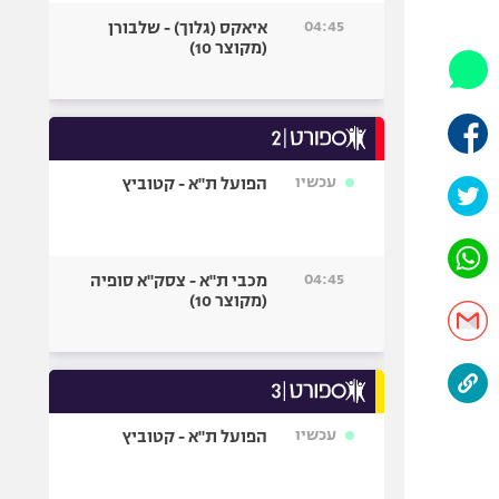
היאבקות WWE
04:45
איאקס (גלוך) - שלבורן
אופניים
(מקוצר 10)
ספורט מוטורי
כדורמים
פוטבול אמריקאי NFL
בייסבול MLB
עכשיו
הפועל ת"א - קטוביץ
ספורט אתגרי
ואקסטרים
אומנויות לחימה
04:45
מכבי ת"א - צסק"א סופיה
גיימינג E-Sports
(מקוצר 10)
עכשיו
הפועל ת"א - קטוביץ