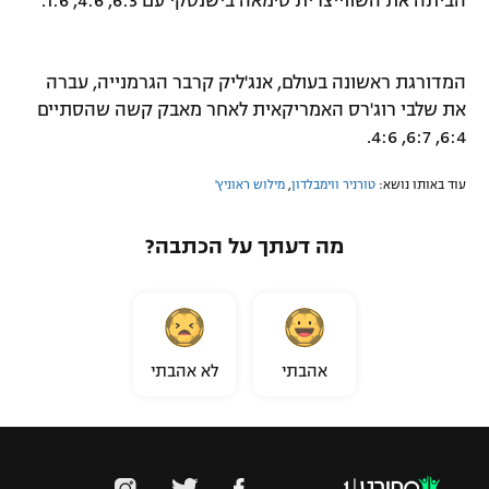
הביתה את השווייצרית טימאה בישנסקי עם 6:3, 4:6, 1:6.
המדורגת ראשונה בעולם, אנג'ליק קרבר הגרמנייה, עברה
את שלבי רוג'רס האמריקאית לאחר מאבק קשה שהסתיים
6:4, 6:7, 4:6.
עוד באותו נושא:
טורניר ווימבלדון
,
מילוש ראוניץ'
מה דעתך על הכתבה?
אהבתי
לא אהבתי