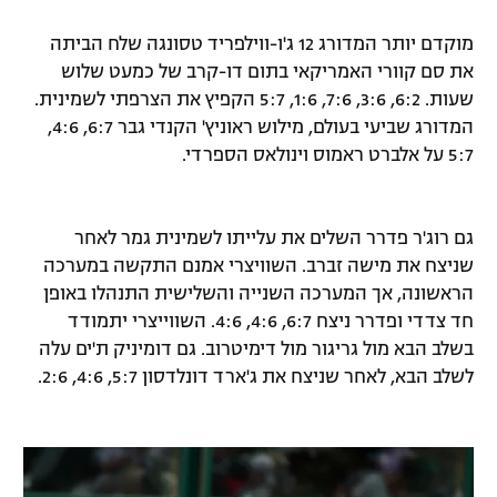
רשיון להקרנה פומבית לבית עסק
מוקדם יותר המדורג 12 ג'ו-ווילפריד טסונגה שלח הביתה
את סם קוורי האמריקאי בתום דו-קרב של כמעט שלוש
הצטרפות לחבילת הערוצים
שעות. 6:2, 3:6, 7:6, 1:6, 5:7 הקפיץ את הצרפתי לשמינית.
המדורג שביעי בעולם, מילוש ראוניץ' הקנדי גבר 6:7, 4:6,
לוח דרושים – ג'ובנט
5:7 על אלברט ראמוס וינולאס הספרדי.
תגיות
גם רוג'ר פדרר השלים את עלייתו לשמינית גמר לאחר
המגזין
שניצח את מישה זברב. השוויצרי אמנם התקשה במערכה
הראשונה, אך המערכה השנייה והשלישית התנהלו באופן
חד צדדי ופדרר ניצח 6:7, 4:6, 4:6. השווייצרי יתמודד
בשלב הבא מול גריגור מול דימיטרוב. גם דומיניק ת'ים עלה
לשלב הבא, לאחר שניצח את ג'ארד דונלדסון 5:7, 4:6, 2:6.