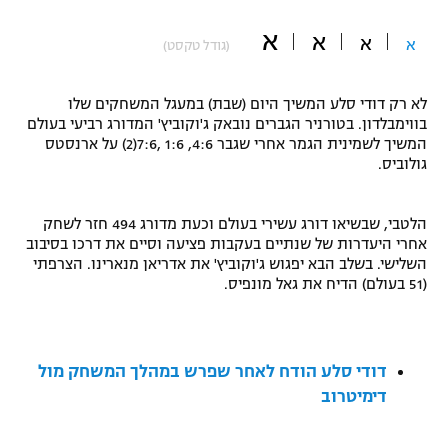
"מחצית בשכונה" – פודקאסט
א
א
אופניים
א
א
(גודל טקסט)
ספורט מוטורי
משתתפים וזוכים בפרסים
לא רק דודי סלע המשיך היום (שבת) במעגל המשחקים שלו
בווימבלדון. בטורניר הגברים נובאק ג'וקוביץ' המדורג רביעי בעולם
כדורמים
המשיך לשמינית הגמר אחרי שגבר 4:6, 1:6 ,7:6(2) על ארנסטס
תקנון משתתפים וזוכים בפרסים
טניס
גולוביס.
פוטבול אמריקאי NFL
תקנון עבור פעילות אלקטרה
הלטבי, שבשיאו דורג עשירי בעולם וכעת מדורג
494 חזר לשחק
גיימינג E-Sports
בייסבול MLB
אחרי היעדרות של שנתיים בעקבות פציעה וסיים את דרכו בסיבוב
תקנון עבור פעילות ספורט 1 – "מרלן"
השלישי. בשלב הבא יפגוש ג'וקוביץ' את אדריאן מנארינו. הצרפתי
ספורט אתגרי ואקסטרים
(51 בעולם) הדיח את גאל מונפיס.
תנאי שימוש
אומנויות לחימה
מדיניות פרטיות
דודי סלע הודח לאחר שפרש במהלך המשחק מול
גיימינג E-Sports
דימיטרוב
תקנון פעילות ספורט 1