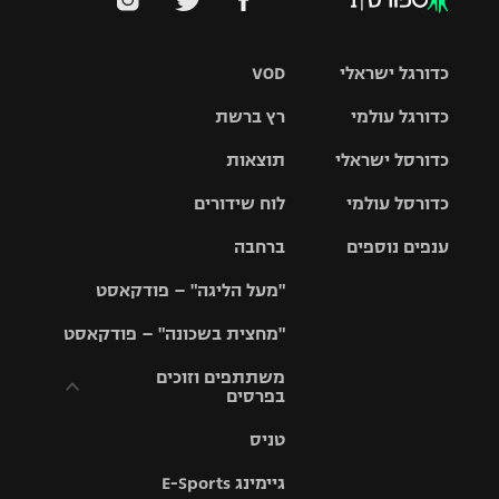
כדורגל ישראלי
VOD
כדורגל עולמי
רץ ברשת
ליגת העל
כדורסל ישראלי
תוצאות
ליגת
ליגה לאומית
האלופות
כדורסל עולמי
לוח שידורים
ליגת ווינר
סל
גביע הטוטו
ענפים נוספים
ברחבה
ליגה
NBA
אירופית
"מעל הליגה" – פודקאסט
ליגה לאומית
ליגיונרים
טניס
יורוליג
ליגה אנגלית
"מחצית בשכונה" – פודקאסט
כדורסל נשים
גביע המדינה
כדוריד
יורוקאפ
ליגה גרמנית
משתתפים וזוכים
בפרסים
מכבי תל
נבחרת
כדורעף
אביב
ישראל
ליגה
טניס
ספרדית
תקנון משתתפים
שחייה
הפועל חולון
מכבי חיפה
וזוכים בפרסים
גיימינג E-Sports