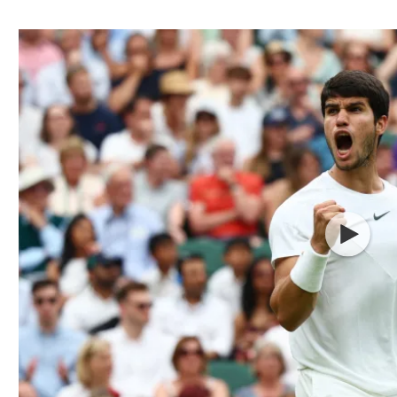
ל אביב
ליגה טורקית
תל אביב
ליגה סינית
חיפה
ליגה ברזילאית
באר שבע
ליגות נוספות
תניה
דה