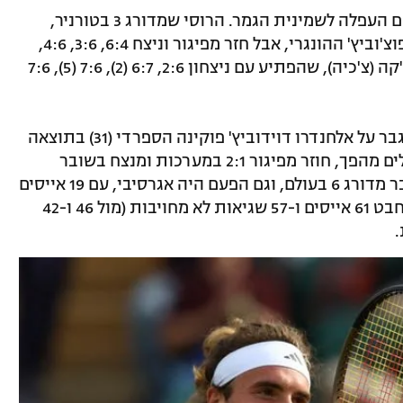
השווה את הישג השיא שלו עם העפלה לשמינית הגמר. הרוסי שמדורג 3 בטורניר,
איבד מערכה ראשונה בטורניר מול מרטון פוצ'וביץ' ההונגרי, אבל חזר מפיגור וניצח 6:4, 3:6, 4:6,
4:6. בסיבוב הבא הוא ישחק נגד לייז'י להצ'קה (צ'כיה), שהפתיע עם ניצחון 2:6, 6:7 (2), 7:6 (5), 7:6
הולגר רונה השלים מהפך נהדר הערב, כשגבר על אלחנדרו דוידוביץ' פוקינה הספרדי (31) בתוצאה
3:6, 6:4, 6:3, 4:6, 6:7 (8), אחרי שהוא משלים מהפך, חוזר מפיגור 2:1 במערכות ומנצח בשובר
השוויון המכריע. הנורבגי רק בן 20 אבל כבר מדורג 6 בעולם, וגם הפעם היה אגרסיבי, עם 19 אייסים
ו-58 אחוזי הצלחה ברשת – 42 מ-73. הוא חבט 61 אייסים ו-57 שגיאות לא מחויבות (מול 46 ו-42