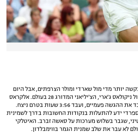
מדורג 1 לא התקשה יותר מדי מול שארדי ומולר הצרפתים, אבל היום
הוא כבר נאלץ לעבוד כמעט ארבע שעות מול ניקולאס ג'ארי, הצ'יליאני המדורג 28 בעולם. אלקראס
ניצח 3:6, 7:6 (6), 3:6, 5:7 במשחק שבו איבד את ההגשה פעמיים, ועבד 3:56 שעות בטרם ניצח.
רים ו-15 אייסים, אבל הספרדי ידע להתעלות בנקודות החשובות בדרך לשמינית
יני, שגבר בשלוש מערכות על סאשה זברב. האיטלקי