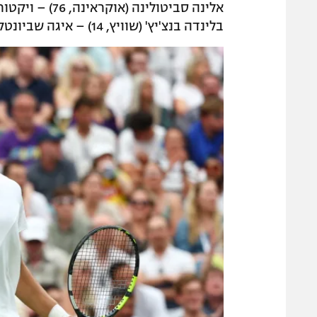
אלינה סביטולינה (אוקראינה, 76) – ויקטוריה אזרנקה (19)
בלינדה בנצ'יץ' (שוויץ, 14) – איגה שביונטק (פולין, 1)