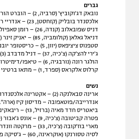
גברים
נובאק דג'וקוביץ' (סרביה, 2) – הוברט הורקאץ' (פולין, 17)
אלכסנדר בובליק (קזחסטן, 23) – אנדריי רובלב (7)
דניס שפובאלוב (קנדה, 26) – רומן סאפיולין (92)
דניאל גאלאן (קולומביה, 85) – יאניק זינר (איטליה, 8)
סטפנוס ציציפאס (יוון, 5) – כריסטופר יובנקס (ארה"ב, 43)
ג'ירי להצ'קה (צ'כיה, 37) – דניל מדבדב (3)
הולגר רונה (נורבגיה, 6) – טיאפו/דימיטרוב
קרלוס אלקראס (ספרד, 1) – מתאו ברטיני (איטליה, 38)
נשים
ארינה סבאלנקה (2) – אקטרינה אלכסנדרובה (22)
אנדרייבה/פוטאפובה – מדיסון קיז (ארה"ב, 5
ביאטריס חדד מאיה (ברזיל, 13) – ריבאקינה/קולטר
פטרה קביטובה (צ'כיה, 9) – אונס ג'אבור (טוניס, 6)
מארי בוז'קובה (צ'כיה, 33) – מרקטה וונדרושקובה (צ'כיה, 42)
לסיה טסורנקו (אוקראינה, 60) – ג'סיקה פגולה (ארה"ב, 4)