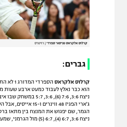
קרלוס אלקראס טניסאי ספרדי
|
רויטרס
גברים:
קרלוס אלקראס
הספרדי ה
ג'ארי הפגיז 48 ווינ
הגמר, שם יפגוש את המנצח בין מתאו ברט
ניצח 3:6, 6:7 (4), 6:7 (5) מול הגרמני, שמעולם לא עבר את שלב שמנית הגמר בווימבלדון.