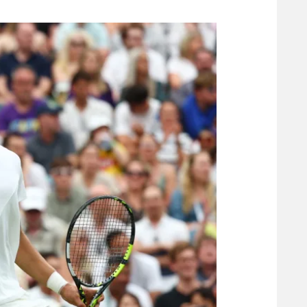
משתתפים וזוכים בפרסים
מכבי ת
הפועל 
תקנון משתתפים וזוכים בפרסים
הפועל 
תקנון עבור פעילות אלקטרה
הפועל 
תקנון עבור פעילות ספורט 1 – "מרלן"
מכבי נ
טניס
בני יהו
גיימינג E-Sports
תנאי שימוש
מדיניות פרטיות
תקנון פעילות ספורט 1
רשיון להקרנה פומבית לבית עסק
הצטרפות לחבילת הערוצים
לוח דרושים – ג'ובנט
תגיות