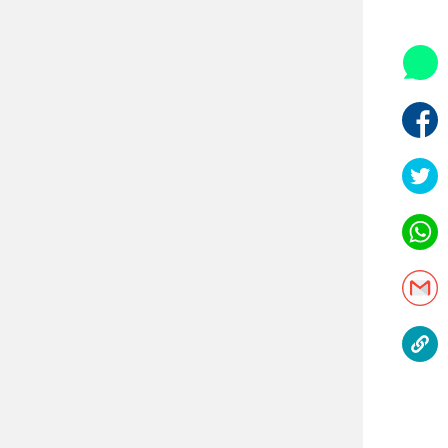
היאבקות WWE
אופניים
ספורט מוטורי
כדורמים
פוטבול אמריקאי NFL
בייסבול MLB
ספורט אתגרי
ואקסטרים
אומנויות לחימה
גיימינג E-Sports