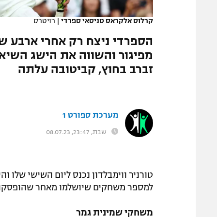
המגזין
קרלוס אלקראס טניסאי ספרדי
|
רויטרס
מפיגור והשווה את הישג השיא של
זברב בחוץ, קביטובה עלתה
מערכת ספורט 1
שבת, 23:47, 08.07.23
טורניר ווימבלדון נכנס ליום השישי שלו ו
למספר משחקים שיושלמו מאחר שהופסקו 
משחקי שמינית גמר