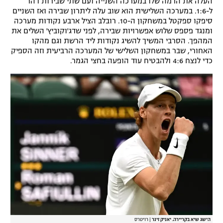
העלה את הרמה שלו במערכה השנייה ועם שתי שבירות דהר
ל-1:6. במערכה השלישית הוא שוב עלה ליתרון שבירה ואז השניים
סיפקו ספקטל במשחקון ה-10. רובלב הציל ארבע נקודות מערכה
ומנגד פספס שלוש אפשרויות שבירה, לפני שדג'וקוביץ' השלים את
המהפך. הסרבי המשיך להשיג נקודות ליד הרשת וגם מהקו
האחורי, שבר במשחקון השלישי של המערכה הרביעית וזה הספיק
כדי לנצח 4:6 ולהבטיח עוד הופעה בחצי הגמר.
הישג שיא בקריירה. יאניק זינר
|
רויטרס