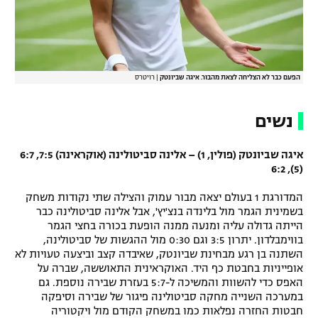
הפעם כבר לא הצליחה לצאת מהבור. איגה שביונטק
|
רויטרס
נשים
איגה שביונטק (פולין, 1) – אלינה סביטולינה (אוקראינה) 7:5, 6:7
(5), 6:2
המדורגת 1 בעולם יצאה מבור עמוק והצילה שתי נקודות משחק
בשמינית הגמר מול בלינדה בנצ'יץ', אבל אלינה סביטולינה כבר
הייתה גדולה עליה ומנעה ממנה הופעת בכורה בחצי הגמר
בווימבלדון. יתרון 3:5 וגם 0:30 מול ההגשות של סביטולינה,
השתנה בן רגע מבחינת שביונטק, שאיבדה קצב וביצעה טעויות לא
אופייניות בחבטת כף היד. האוקראינית התאוששה, שברה על
האפס כדי להשוות והמשיכה ל-5:7 בעזרת שבירה נוספת. גם
במערכה השנייה מחקה סביטולינה פיגור של שבירה וסיפקה
חבטות החזרה נפלאות כמו במשחק הקודם מול ויקטוריה