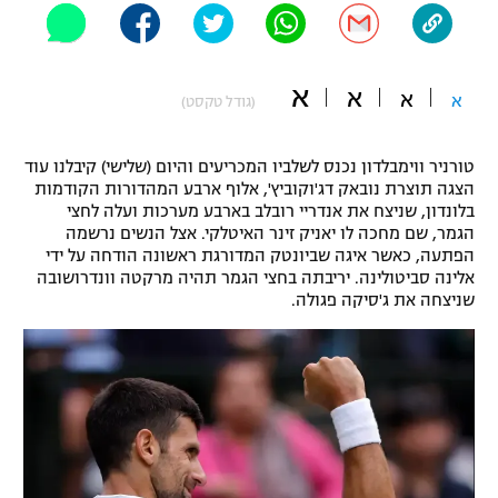
"מחצית בשכונה" – פודקאסט
אופניים
א
א
א
ספורט מוטורי
א
משתתפים וזוכים בפרסים
(גודל טקסט)
כדורמים
טורניר ווימבלדון נכנס לשלביו המכריעים והיום (שלישי) קיבלנו עוד
תקנון משתתפים וזוכים בפרסים
טניס
הצגה תוצרת נובאק דג'וקוביץ', אלוף ארבע המהדורות הקודמות
פוטבול אמריקאי NFL
בלונדון, שניצח את אנדריי רובלב בארבע מערכות ועלה לחצי
תקנון עבור פעילות אלקטרה
הגמר, שם מחכה לו יאניק זינר האיטלקי. אצל הנשים נרשמה
גיימינג E-Sports
הפתעה, כאשר איגה שביונטק המדורגת ראשונה הודחה על ידי
בייסבול MLB
תקנון עבור פעילות ספורט 1 – "מרלן"
אלינה סביטולינה. יריבתה בחצי הגמר תהיה מרקטה וונדרושובה
שניצחה את ג'סיקה פגולה.
ספורט אתגרי ואקסטרים
תנאי שימוש
אומנויות לחימה
מדיניות פרטיות
גיימינג E-Sports
תקנון פעילות ספורט 1