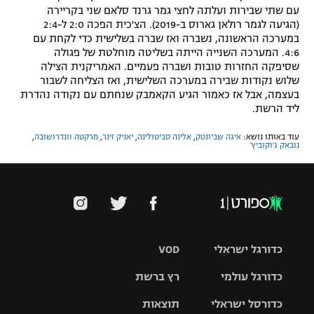
עם שתי שבירות ועלתה לחצי גמר גרנד סלאם שני בקריירה
(הגיעה לגמר רולאן גארוס ב-2019). הצ'כית הפכה 2:0 ל-2:4
במערכה הראשונה, נשברה ואז שברה בשלישית כדי לקחת עם
4:6. המערכה השנייה הייתה בשליטה מוחלטת של פגולה
שסיפקה החזרות טובות ושברה פעמיים. האמריקנית הצילה
שלוש נקודות שבירה במערכה השלישית, ואז הצליחה לשבור
בעצמה, אבל אז כאמור הגיע הקאמבק שנחתם עם נקודה נהדרת
ליד הרשת.
עוד באותו נושא:
איגה שביונטק
,
אלינה סביטולינה
,
יאניק זינר
,
מרקטה וונדרושובה
,
נובאק ג'וקוביץ'
כדורגל ישראלי
VOD
כדורגל עולמי
רץ ברשת
ליגת העל
כדורסל ישראלי
תוצאות