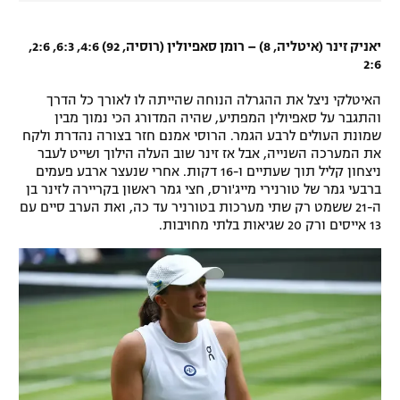
יאניק זינר (איטליה, 8) – רומן סאפיולין (רוסיה, 92) 4:6, 6:3, 2:6,
2:6
האיטלקי ניצל את ההגרלה הנוחה שהייתה לו לאורך כל הדרך
והתגבר על סאפיולין המפתיע, שהיה המדורג הכי נמוך מבין
שמונת העולים לרבע הגמר. הרוסי אמנם חזר בצורה נהדרת ולקח
את המערכה השנייה, אבל אז זינר שוב העלה הילוך ושייט לעבר
ניצחון קליל תוך שעתיים ו-16 דקות. אחרי שנעצר ארבע פעמים
ברבעי גמר של טורנירי מייג'ורס, חצי גמר ראשון בקריירה לזינר בן
ה-21 ששמט רק שתי מערכות בטורניר עד כה, ואת הערב סיים עם
13 אייסים ורק 20 שגיאות בלתי מחויבות.