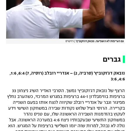
רשיון להקרנה פומבית לבית עסק
הצטרפות לחבילת הערוצים
לוח דרושים – ג'ובנט
גם העייפות לא השפיעה. נובאק דג'וקוביץ'
|
רויטרס
תגיות
גברים
המגזין
נובאק דג'וקוביץ' (סרביה, 2) – אנדריי רובלב (רוסיה, 7) 6:4, 1:6,
4:6, 3:6
הרצף של נובאק דג'וקוביץ' נמשך. הסרבי האדיר השיג ניצחון 33
ברציפות בווימבלדון ו-44 ברציפות במגרש המרכזי, כשהערב נחלץ
מפיגור וגבר על אנדריי רובלב שקיווה לנצח אותו בפעם השנייה
בקריירה. הרוסי הציל שלוש נקודות שבירה במשחקון השישי וידע
לעקוץ בהזדמנות השבירה הראשונה שלו, עם טניס נהדר
במשחקון התשיעי שבעקבותיו ניצח 4:6 במערכה הראשונה. אבל
נולה לא נבהל, למרות שזה יומו השלישי ברציפות על המגרש. הוא