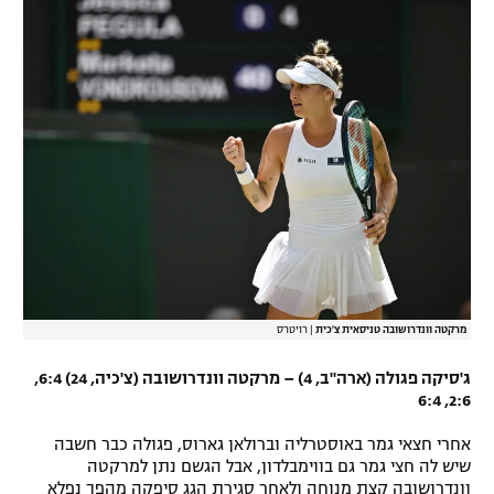
מרקטה וונדרושובה טניסאית צ'כית
|
רויטרס
ג'סיקה פגולה (ארה"ב, 4) – מרקטה וונדרושובה (צ'כיה, 24) 6:4,
2:6, 6:4
אחרי חצאי גמר באוסטרליה וברולאן גארוס, פגולה כבר חשבה
שיש לה חצי גמר גם בווימבלדון, אבל הגשם נתן למרקטה
וונדרושובה קצת מנוחה ולאחר סגירת הגג סיפקה מהפך נפלא