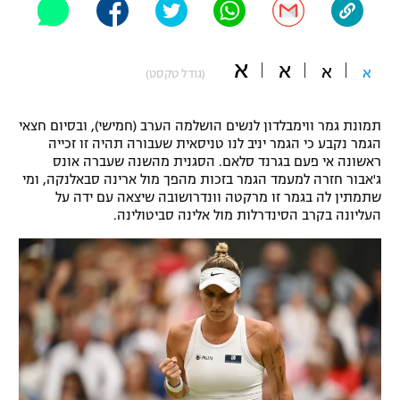
"מחצית בשכונה" – פודקאסט
אופניים
א
א
א
א
(גודל טקסט)
ספורט מוטורי
משתתפים וזוכים בפרסים
כדורמים
תמונת גמר ווימבלדון לנשים הושלמה הערב (חמישי), ובסיום חצאי
תקנון משתתפים וזוכים בפרסים
טניס
הגמר נקבע כי הגמר יניב לנו טניסאית שעבורה תהיה זו זכייה
ראשונה אי פעם בגרנד סלאם. הסגנית מהשנה שעברה אונס
פוטבול אמריקאי NFL
תקנון עבור פעילות אלקטרה
ג'אבור חזרה למעמד הגמר בזכות מהפך מול ארינה סבאלנקה, ומי
שתמתין לה בגמר זו מרקטה וונדרושובה שיצאה עם ידה על
גיימינג E-Sports
בייסבול MLB
העליונה בקרב הסינדרלות מול אלינה סביטולינה.
תקנון עבור פעילות ספורט 1 – "מרלן"
ספורט אתגרי ואקסטרים
תנאי שימוש
אומנויות לחימה
מדיניות פרטיות
גיימינג E-Sports
תקנון פעילות ספורט 1