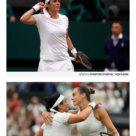
אונס ג'אבור, טניסאית תוניסאית
|
רויטרס