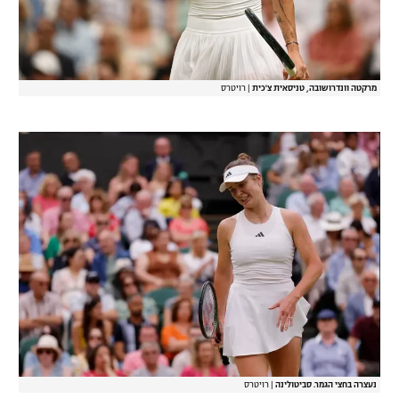
רשיון להקרנה פומבית לבית עסק
הצטרפות לחבילת הערוצים
מרקטה וונדרושובה, טניסאית צ'כית
|
רויטרס
לוח דרושים – ג'ובנט
תגיות
המגזין
נעצרה בחצי הגמר. סביטולינה
|
רויטרס