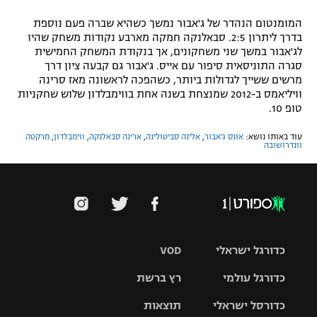
המומנטום הנהדר של ג'אבור נמשך כשהיא שברה פעם נוספת
בדרך ליתרון 2:5. סבאלנקה חמקה מארבע נקודות משחק שהיו
לג'אבור במשך שני משחקונים, אך בנקודת המשחק החמישית
סגרה התוניסאית סיפור עם אייס. ג'אבור גם קבעה ציון דרך
מרשים ששייך לגדולות ביותר, כשהפכה לראשונה מאז סרינה
וויליאמס ב-2012 שמנצחת בשנה אחת בווימבלדון שלוש שחקניות
טופ 10.
עוד באותו נושא:
אונס ג'אבור
,
אלינה סביטולינה
,
ארינה סבאלנקה
,
ווימבלדון
,
מרקטה
וונדרושובה
כדורגל ישראלי
VOD
כדורגל עולמי
רץ ברשת
ליגת העל
כדורסל ישראלי
תוצאות
ליגת