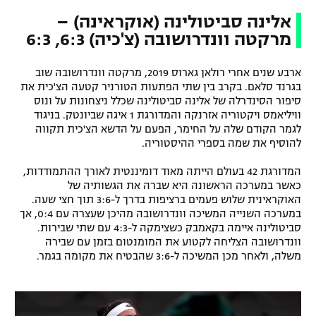
אלינה סביטולינה (אוקראינה) –
מרקטה וונדרושובה (צ'כיה) 6:3, 6:3
ארבע שנים אחרי רולאן גארוס 2019, מרקטה וונדרושובה שוב
בגרנד סלאם. בקרב בין שתי הפתעות הטורניר קטעה הצ'כית את
סיפור הסינדרלה של אלינה סביטולינה שכלל ניצחונות על ונוס
וויליאמס ויקטוריה אזרנקה והמדורגת 1 איגה שביונטק. בניגוד
לגמר הקודם שלה על החימר, הפעם על הדשא הצ'כית תקווה
להוסיף את שמה בספרי ההיסטוריה.
המדורגת 42 בעולם הייתה מאוד דומיננטית לאורך ההתמודדות,
כאשר במערכה הראשונה היא שברה את הגשותיה של
האוקראינית שלוש פעמים ברציפות בדרך ל-3:6 תוך חצי שעה.
במערכה השנייה המשיכה וונדרושובה מהיכן שעצרה עם 0:4, אך
סביטולינה איימה בקאמבק כשצימקה ל-4:3 עם שתי שבירות.
וונדרושובה הצליחה לקטוע את המומנטום בזמן עם שבירה
משלה, ולאחר מכן המשיכה ל-3:6 שהבטיח את מקומה בגמר.