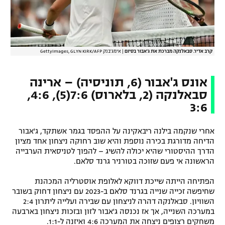
קרב אדיר. סבאלנקה מברכת את ג'אבור בסיום
|
אימג'בנק GettyImages, GLYN KIRK/AFP
אונס ג'אבור (6, תוניסיה) – ארינה
סבאלנקה (2, בלארוס) 7:6(5), 4:6,
3:6
אחרי שנקמה בילנה ריבאקינה על ההפסד בגמר אשתקד, ג'אבור
הדיחה מדורגת בכירה נוספת והיא שוב רחוקה ניצחון אחד מציון
הדרך ההיסטורי שהיא יכולה להשיג – להפוך לטניסאית הערבייה
הראשונה אי פעם שזוכה בטורניר גרנד סלאם.
הפתיחה הייתה שייכת דווקא לאלופת אוסטרליה המכהנת
שחיפשה זכייה שנייה בגרנד סלאם ב-2023 עם ניצחון דחוק בשובר
השוויון. סבאלנקה דהרה לניצחון עם שבירה ועלייה ליתרון 2:4
במערכה השנייה, אך אז נכנסה ג'אבור לזון ובזכות ניצחון בארבעה
משחקים רצופים ניצחה את המערכה 4:6 ואיזנה ל-1:1.