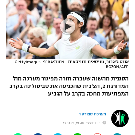
כדורסל נשים
נבחרת ישראל
יורוליג
ליגה ספרדית
טניס
VOD
מכבי תל אביב
מכבי חיפה
יורוקאפ
ליגה איטלקית
כדוריד
הפועל חולון
בית"ר ירושלים
רץ ברשת
ליגה צרפתית
כדורעף
הפועל ירושלים
מכבי תל אביב
ליגה הולנדית
שחייה
תוצאות
אונס ג'אבור, טניסאית תוניסאית
|
GettyImages, SEBASTIEN
דני אבדיה
הפועל תל אביב
BOZON/AFP
ליגה טורקית
ג'ודו
הסגנית מהשנה שעברה חזרה מפיגור מערכה מול
הפועל חיפה
לוח שידורים
המדורגת 2, הצ'כית שהכניעה את סביטולינה בקרב
ליגה סינית
אגרוף
המפתיעות מחכה בקרב על הגביע
הפועל באר שבע
ליגה ברזילאית
ברחבה
ספורט אולימפי
מכבי נתניה
מערכת ספורט 1
ליגות נוספות
UFC
"מעל הליגה" – פודקאסט
בני יהודה
יום חמישי, 19:48, 13.07.23
היאבקות WWE